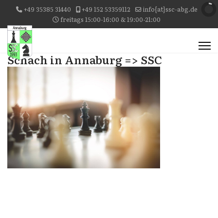
+49 35385 31440
+49 152 53359112
info{at}ssc-abg.de
freitags 15:00-16:00 & 19:00-21:00
Schach in Annaburg => SSC