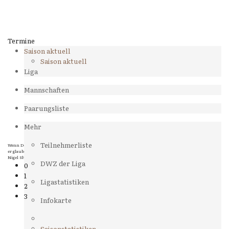
Termine
Saison aktuell
Saison aktuell
Liga
Mannschaften
Paarungsliste
Mehr
Teilnehmerliste
Wenn Dein Gegner Dir ein Remis anbietet, versuch herauszufinden, weshalb
er glaubt schlechter zu stehen.
Nigel Short
DWZ der Liga
0
1
Ligastatistiken
2
3
Infokarte
Saisonstatistiken