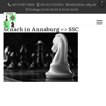
+49 35385 31440
+49 152 53359112
info{at}ssc-abg.de
freitags 15:00-16:00 & 19:00-21:00
Schach in Annaburg => SSC