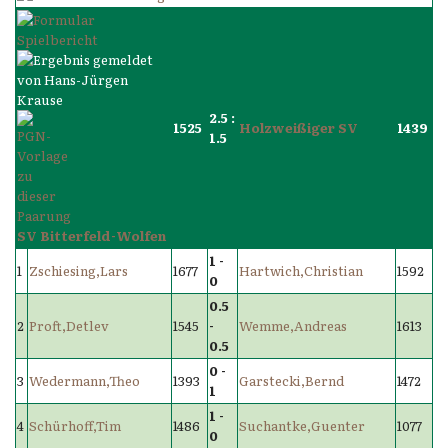
2.5 :
1525
Holzweißiger SV
1439
1.5
SV Bitterfeld-Wolfen
1 -
1
Zschiesing,Lars
1677
Hartwich,Christian
1592
0
0.5
2
Proft,Detlev
1545
-
Wemme,Andreas
1613
0.5
0 -
3
Wedermann,Theo
1393
Garstecki,Bernd
1472
1
1 -
4
Schürhoff,Tim
1486
Suchantke,Guenter
1077
0