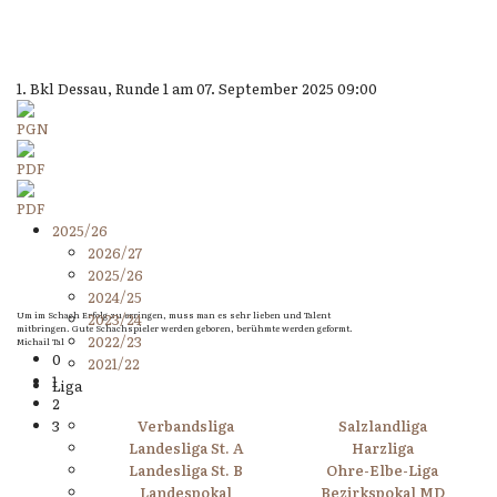
1. Bkl Dessau, Runde 1 am 07. September 2025 09:00
2025/26
2026/27
2025/26
2024/25
Um im Schach Erfolg zu erringen, muss man es sehr lieben und Talent
2023/24
mitbringen. Gute Schachspieler werden geboren, berühmte werden geformt.
2022/23
Michail Tal
0
2021/22
1
Liga
2
3
Verbandsliga
Salzlandliga
Landesliga St. A
Harzliga
Landesliga St. B
Ohre-Elbe-Liga
Landespokal
Bezirkspokal MD