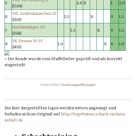
5
2.0
X
1
2.0
(1524)
VfL Gräfenhainichen IV
6
1.5
X
0
1.5
(1116)
Holzweißiger SV
7
1.5
X
0
1.5
(1514)
SK Dessau 93 IV
8
1.0
X
0
1.0
(1431)
= Die Runde wurde vom Staffelleiter geprüft und als korrekt
eingestuft!
Powered by
ChessLeagueManager
Die hier dargestellten Ligen werden extern angezeigt und
befinden sich im Original auf
http://ergebnisse.schach-sachsen-
anhalt.de