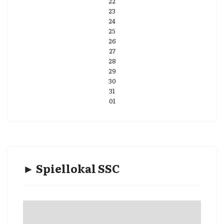
22
23
24
25
26
27
28
29
30
31
01
► Spiellokal SSC