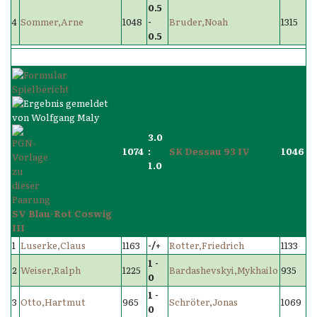
0.5
4
Sommer,Arne
1048
-
Bruder,Noah
1315
0.5
3.0
1074
:
SK Dessau 93 IV
1046
1.0
SV Blau-Rot Coswig
III
1
Luserke,Claus
1163
-/+
Rotter,Friedrich
1133
1 -
2
Weiser,Ralph
1225
Bardashevskyi,Mykhailo
935
0
1 -
3
Otto,Hartmut
965
Schröter,Jonas
1069
0