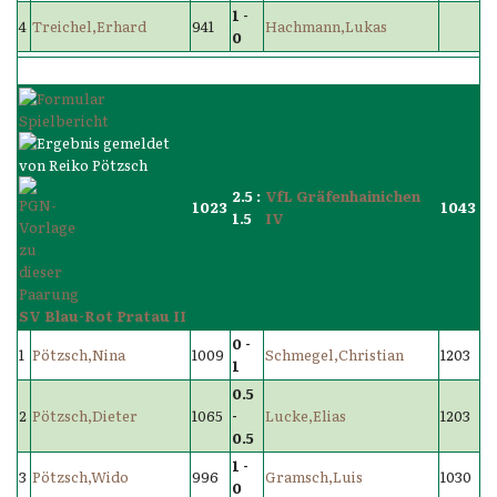
1 -
4
Treichel,Erhard
941
Hachmann,Lukas
0
2.5 :
VfL Gräfenhainichen
1023
1043
1.5
IV
SV Blau-Rot Pratau II
0 -
1
Pötzsch,Nina
1009
Schmegel,Christian
1203
1
0.5
2
Pötzsch,Dieter
1065
-
Lucke,Elias
1203
0.5
1 -
3
Pötzsch,Wido
996
Gramsch,Luis
1030
0