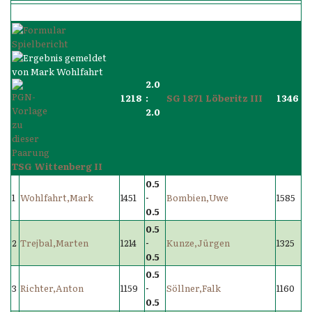
2.0
1218
:
SG 1871 Löberitz III
1346
2.0
TSG Wittenberg II
0.5
1
Wohlfahrt,Mark
1451
-
Bombien,Uwe
1585
0.5
0.5
2
Trejbal,Marten
1214
-
Kunze,Jürgen
1325
0.5
0.5
3
Richter,Anton
1159
-
Söllner,Falk
1160
0.5