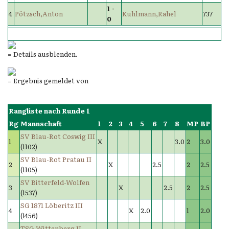
1 -
4
Pötzsch,Anton
Kuhlmann,Rahel
737
0
= Details ausblenden.
= Ergebnis gemeldet von
Rangliste nach Runde 1
Rg
Mannschaft
1
2
3
4
5
6
7
8
MP
BP
SV Blau-Rot Coswig III
1
X
3.0
2
3.0
(1102)
SV Blau-Rot Pratau II
2
X
2.5
2
2.5
(1105)
SV Bitterfeld-Wolfen
3
X
2.5
2
2.5
(1537)
SG 1871 Löberitz III
4
X
2.0
1
2.0
(1456)
TSG Wittenberg II