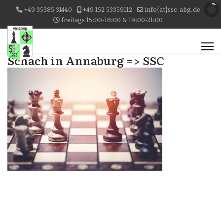
+49 35385 31440
+49 152 53359112
info{at}ssc-abg.de
freitags 15:00-16:00 & 19:00-21:00
Schach in Annaburg => SSC