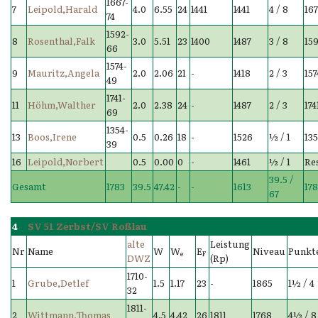
1667-
7
Leipold,Harald
4.0
6.55
24
1441
1441
4 / 8
16
74
1592-
8
Rosenthal,Falk
3.0
5.51
23
1400
1487
3 / 8
15
66
1574-
9
Mauritz,Angela
2.0
2.06
21
-
1418
2 / 3
15
49
1741-
11
Höhm,Walther
2.0
2.38
24
-
1487
2 / 3
174
69
1354-
13
Boos,Irene
0.5
0.26
18
-
1526
½ / 1
13
39
16
Leipold,Norbert
0.5
0.00
0
-
1461
½ / 1
Re
39.5 /
Gesamt
1783
39.5
47.42
-
-
1613
178
67
4
SV 51 Zerbst/SV Roßlau
alte
Leistung
Nr
Name
W
W
E
Niveau
Punkt
e
F
DWZ
(Rp)
1710-
1
Grube,Detlef
1.5
1.17
23
-
1865
1½ / 4
32
1811-
2
Wittmann,Thomas
4.5
4.42
26
1811
1768
4½ / 8