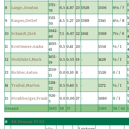
1715-
1
8
Lange,Jonatan
6.5
4.87
23
1928
1506
6½ / 7
76
1511-
9
Kasper,Detlef
4.5
5.27
20
1388
1345
4½ / 8
30
1642-
10
Schmidt,Dirk
7.5
6.67
22
1641
1368
7½ / 9
46
1493-
11
Kreitmeier,Anika
0.5
0.41
20
-
1554
½ / 1
41
1451-
1
12
Wohlfahrt,Mark
0.5
0.53
19
-
1428
½ / 1
19
1159-
13
Richter,Anton
0.0
0.10
8
-
1526
0 / 1
15
1214-
14
Trejbal,Marten
0.5
0.40
5
-
1272
½ / 1
22
926-
15
Straßburger,Frank
0.0
0.00
27
-
1680
0 / 1
5
Gesamt
1663
38
37
-
-
1589
38 / 64
6
SK Dessau 93 III
alte
Leistung