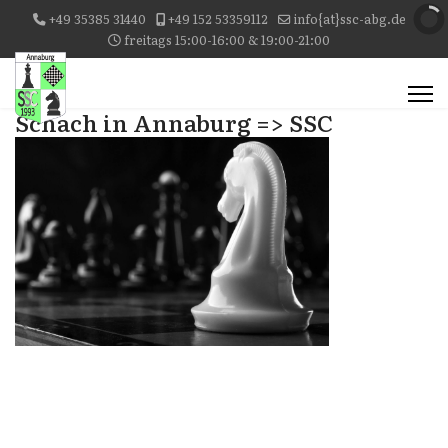
+49 35385 31440
+49 152 53359112
info{at}ssc-abg.de
freitags 15:00-16:00 & 19:00-21:00
Schach in Annaburg => SSC