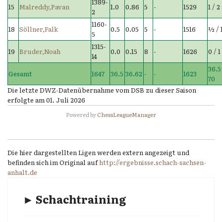
1389-
15
Malreddy,Pavan
1.0
0.86
5
-
1529
1 / 2
2
1160-
18
Söllner,Falk
0.5
0.05
5
-
1516
½ / 
5
1315-
19
Bruder,Noah
0.0
0.15
8
-
1626
0 / 1
14
36.5
Gesamt
1647
36.5
36.62
-
-
1623
70
Die letzte DWZ-Datenübernahme vom DSB zu dieser Saison
erfolgte am 01. Juli 2026
Powered by
ChessLeagueManager
Die hier dargestellten Ligen werden extern angezeigt und
befinden sich im Original auf
http://ergebnisse.schach-sachsen-
anhalt.de
► Schachtraining