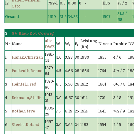
12
799-1
0.5
0.00
0
-
1136
½ / 2
Otto
31.5 /
Gesamt
1619
31.5
34.83
-
-
1597
68
3
SV Blau-Rot Coswig
alte
Leistung
Nr
Name
W
W
E
Niveau
Punkte
D
e
F
DWZ
(Rp)
1981-
1
Hanak,Christian
4.0
3.93
30
1980
1855
4 / 6
19
44
1879-
2
Pankrath,Benno
4.5
4.66
28
1866
1764
4½ / 7
18
84
1870-
3
Heintel,Fred
6.5
5.56
26
1912
1661
6½ / 8
18
80
1913-
4
Eckmann,Steffen
3.0
6.67
30
1614
1701
3 / 8
191
21
1834-
5
Rothe,Steve
7.5
6.19
25
1914
1641
7½ / 9
18
29
1697-
6
Steche,Roland
2.0
3.65
24
1482
1554
2 / 5
16
47