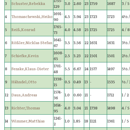
1755-
3
Schuster,Rebekka
3.0
2.60
23
1759
1687
3 / 5
129
1691-
4
Thomaschewski,Heiko
4.5
3.94
23
1723
1723
4½ /
90
1765-
5
Reiß,Konrad
4.0
4.58
25
1725
1725
4 / 8
73
1641-
6
Rößler,Nicklas Stefan
3.5
3.56
22
1631
1631
3½ /
67
1608-
7
Schiefke,Kevin
2.5
3.23
22
1501
1501
2½ /
65
1701-
8
Fenske,Klaus-Dieter
5.5
6.67
24
1577
1497
5½ /
48
1338-
9
Hähndel,Otto
0.5
0.49
13
-
1535
½ / 
15
1574-
12
Daus,Andreas
1.0
0.60
21
-
1712
1 / 2
36
1614-
13
Richter,Thomas
4.0
3.04
21
1738
1498
4 / 5
95
1241-
14
Wimmer,Matthias
1.0
1.85
18
1121
1361
1 / 5
2