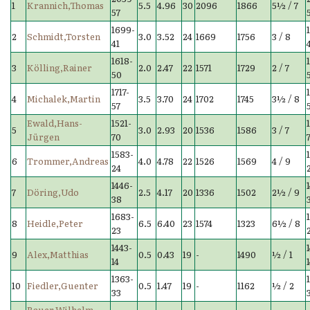
1
Krannich,Thomas
5.5
4.96
30
2096
1866
5½ / 7
57
1699-
2
Schmidt,Torsten
3.0
3.52
24
1669
1756
3 / 8
41
1618-
3
Kölling,Rainer
2.0
2.47
22
1571
1729
2 / 7
50
1717-
4
Michalek,Martin
3.5
3.70
24
1702
1745
3½ / 8
57
Ewald,Hans-
1521-
5
3.0
2.93
20
1536
1586
3 / 7
Jürgen
70
1583-
6
Trommer,Andreas
4.0
4.78
22
1526
1569
4 / 9
24
1446-
7
Döring,Udo
2.5
4.17
20
1336
1502
2½ / 9
38
1683-
8
Heidle,Peter
6.5
6.40
23
1574
1323
6½ / 8
23
1443-
9
Alex,Matthias
0.5
0.43
19
-
1490
½ / 1
14
1363-
10
Fiedler,Guenter
0.5
1.47
19
-
1162
½ / 2
33
Bauer,Wilhelm