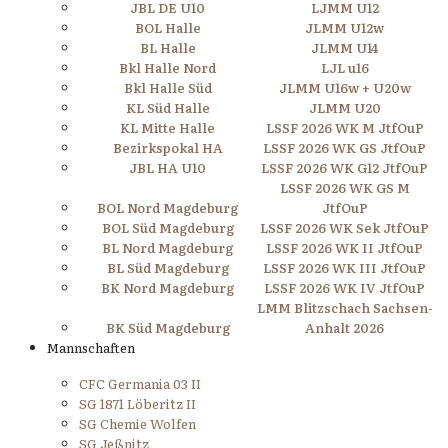
JBL DE U10
LJMM U12
BOL Halle
JLMM U12w
BL Halle
JLMM U14
Bkl Halle Nord
LJL u16
Bkl Halle Süd
JLMM U16w + U20w
KL Süd Halle
JLMM U20
KL Mitte Halle
LSSF 2026 WK M JtfOuP
Bezirkspokal HA
LSSF 2026 WK GS JtfOuP
JBL HA U10
LSSF 2026 WK G12 JtfOuP
LSSF 2026 WK GS M
BOL Nord Magdeburg
JtfOuP
BOL Süd Magdeburg
LSSF 2026 WK Sek JtfOuP
BL Nord Magdeburg
LSSF 2026 WK II JtfOuP
BL Süd Magdeburg
LSSF 2026 WK III JtfOuP
BK Nord Magdeburg
LSSF 2026 WK IV JtfOuP
LMM Blitzschach Sachsen-
BK Süd Magdeburg
Anhalt 2026
Mannschaften
CFC Germania 03 II
SG 1871 Löberitz II
SG Chemie Wolfen
SG Jeßnitz