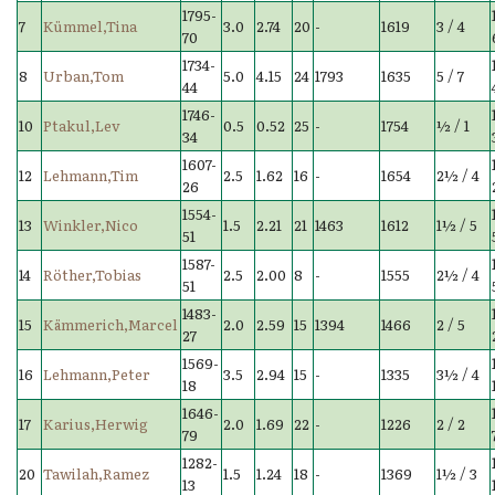
1795-
7
Kümmel,Tina
3.0
2.74
20
-
1619
3 / 4
70
1734-
8
Urban,Tom
5.0
4.15
24
1793
1635
5 / 7
44
1746-
10
Ptakul,Lev
0.5
0.52
25
-
1754
½ / 1
34
1607-
12
Lehmann,Tim
2.5
1.62
16
-
1654
2½ / 4
26
1554-
13
Winkler,Nico
1.5
2.21
21
1463
1612
1½ / 5
51
1587-
14
Röther,Tobias
2.5
2.00
8
-
1555
2½ / 4
51
1483-
15
Kämmerich,Marcel
2.0
2.59
15
1394
1466
2 / 5
27
1569-
16
Lehmann,Peter
3.5
2.94
15
-
1335
3½ / 4
18
1646-
17
Karius,Herwig
2.0
1.69
22
-
1226
2 / 2
79
1282-
20
Tawilah,Ramez
1.5
1.24
18
-
1369
1½ / 3
13