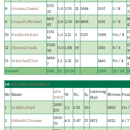
1571-
1
8
Gronau,Daniel
5.0
3.70
21
1644
1557
5 / 8
22
2
1451-
1
9
Leupolt,Michael
2.0
2.50
20
1406
1531
2 / 6
43
4
1331-
1
10
Kaufhold,Karl
5.5
2.11
5
1527
1386
5½ / 8
16
1
1329-
1
12
Ehrend,Frank
0.0
1.68
19
-
1310
0 / 3
39
3
1486-
1
13
Schürhoff,Tim
1.5
2.21
15
-
1440
1½ / 4
7
4
Gesamt
1614
32
33.54
-
-
1589
32 / 65
1
10
SG 1871 Löberitz II
alte
Leistung
Nr
Name
W
W
E
Niveau
Pun
e
F
DWZ
(Rp)
2001-
1
Schäfer,Reyk
1.5
1.33
30
-
1862
1½ /
173
1856-
2
Hähndel,Thomas
4.0
3.67
27
1872
1822
4 / 7
33