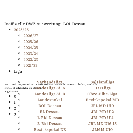
Inoffizielle DWZ Auswertung: BOL Dessau
2025/26
2026/27
2025/26
2024/25
2023/24
2022/23
2021/22
Liga
Verbandsliga
Salzlandliga
Wenn Dein Gegner Dir ein Remis anbietet, versuch herauszufinden, weshalb
Landesliga St. A
Harzliga
er glaubt schlechter zu stehen.
Nigel Short
Landesliga St. B
Ohre-Elbe-Liga
0
Landespokal
Bezirkspokal MD
1
BOL Dessau
JBL MD U10
2
BL Dessau
JBL MD U12
3
1. Bkl Dessau
JBL MD U14
2. Bkl Dessau
JBL MD U16-18
Bezirkspokal DE
JLMM U10