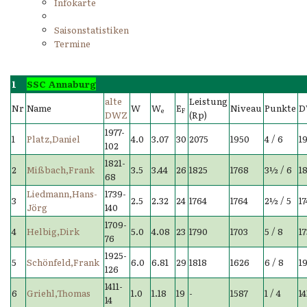
Infokarte
Saisonstatistiken
Termine
1
SSC Annaburg
alte
Leistung
Nr
Name
W
W
E
Niveau
Punkte
D
e
F
DWZ
(Rp)
1977-
1
Platz,Daniel
4.0
3.07
30
2075
1950
4 / 6
1
102
1821-
2
Mißbach,Frank
3.5
3.44
26
1825
1768
3½ / 6
1
68
Liedmann,Hans-
1739-
3
2.5
2.32
24
1764
1764
2½ / 5
1
Jörg
140
1709-
4
Helbig,Dirk
5.0
4.08
23
1790
1703
5 / 8
17
76
1925-
5
Schönfeld,Frank
6.0
6.81
29
1818
1626
6 / 8
1
126
1411-
6
Griehl,Thomas
1.0
1.18
19
-
1587
1 / 4
14
14