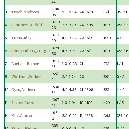
44
1708-
3
Troch,Andreas
3.5
3.94
24
1678
1721
3½ / 8
95
1699-
4
Schubert,Rudolf
2.5
3.87
24
1595
1697
2½ / 7
28
1607-
5
Tuma,Jörg
4.0
3.82
22
1617
1660
4 / 9
39
1673-
6
Spangenberg,Holger
4.5
3.20
22
1811
1619
4½ / 6
60
1602-
7
Bartsch,Rainer
1.0
0.28
21
-
1743
1 / 1
37
1551-
8
Wolfram,Volker
2.0
1.24
20
-
1591
2 / 3
51
1530-
10
Gyra,Andreas
4.0
4.36
21
1508
1551
4 / 9
34
1307-
11
Josten,Ralph
1.0
1.94
18
1189
1429
1 / 5
54
1061-
14
Klie,Conrad
2.5
0.55
11
1338
1395
2½ / 6
11
825-
16
Köppe,Helmut
0.0
0.18
40
-
1351
0 / 2