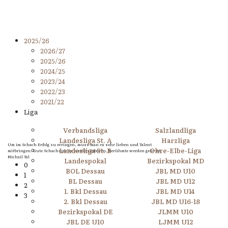
2025/26
2026/27
2025/26
2024/25
2023/24
2022/23
2021/22
Liga
Verbandsliga
Salzlandliga
Landesliga St. A
Harzliga
Um im Schach Erfolg zu erringen, muss man es sehr lieben und Talent
Landesliga St. B
Ohre-Elbe-Liga
mitbringen. Gute Schachspieler werden geboren, berühmte werden geformt.
Michail Tal
Landespokal
Bezirkspokal MD
0
BOL Dessau
JBL MD U10
1
BL Dessau
JBL MD U12
2
1. Bkl Dessau
JBL MD U14
3
2. Bkl Dessau
JBL MD U16-18
Bezirkspokal DE
JLMM U10
JBL DE U10
LJMM U12