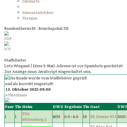
Infokarte
Saisonstatistiken
Termine
Rundenübersicht : Bezirkspokal DE
Staffelleiter
Lutz Wiegand |
Diese E-Mail-Adresse ist vor Spambots geschützt!
Zur Anzeige muss JavaScript eingeschaltet sein.
12. Oktober 2025 09:00
Achtelfinale
Paar
Tln
Heim
DWZ
Ergebnis
Tln
Gast
DW
TSG
1
1
1439
0.0 : 4.0
16
SK Dessau 93 1
2005
Wittenberg 2
SV Blau-Rot