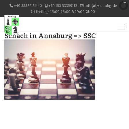
+49 35385 31440
+49 152 53359112
info{at}ssc-abg.de
freitags 15:00-16:00 & 19:00-21:00
Schach in Annaburg => SSC