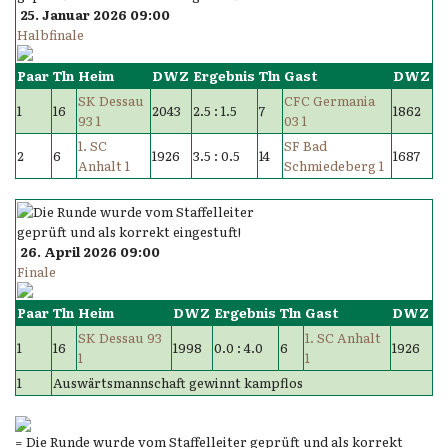
25. Januar 2026 09:00
Halbfinale
Paar
Tln
Heim
DWZ
Ergebnis
Tln
Gast
DWZ
SK Dessau
CFC Germania
1
16
2043
2.5 : 1.5
7
1862
93 1
03 1
1. SC
SF Bad
2
6
1926
3.5 : 0.5
14
1687
Anhalt 1
Schmiedeberg 1
26. April 2026 09:00
Finale
Paar
Tln
Heim
DWZ
Ergebnis
Tln
Gast
DWZ
SK Dessau 93
1. SC Anhalt
1
16
1998
0.0 : 4.0
6
1926
1
1
1
Auswärtsmannschaft gewinnt kampflos
= Die Runde wurde vom Staffelleiter geprüft und als korrekt