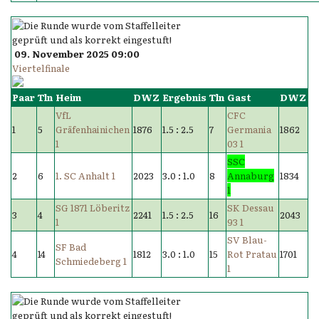
09. November 2025 09:00
Viertelfinale
Paar
Tln
Heim
DWZ
Ergebnis
Tln
Gast
DWZ
VfL
CFC
1
5
Gräfenhainichen
1876
1.5 : 2.5
7
Germania
1862
1
03 1
SSC
2
6
1. SC Anhalt 1
2023
3.0 : 1.0
8
Annaburg
1834
1
SG 1871 Löberitz
SK Dessau
3
4
2241
1.5 : 2.5
16
2043
1
93 1
SV Blau-
SF Bad
4
14
1812
3.0 : 1.0
15
Rot Pratau
1701
Schmiedeberg 1
1