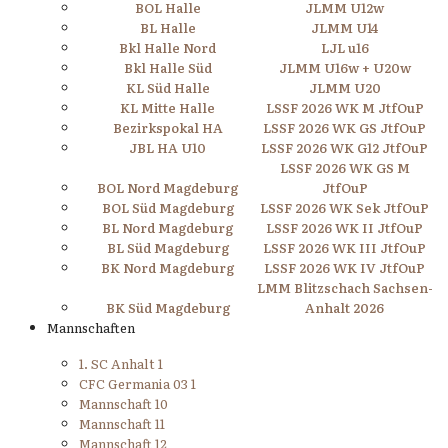
BOL Halle
JLMM U12w
BL Halle
JLMM U14
Bkl Halle Nord
LJL u16
Bkl Halle Süd
JLMM U16w + U20w
KL Süd Halle
JLMM U20
KL Mitte Halle
LSSF 2026 WK M JtfOuP
Bezirkspokal HA
LSSF 2026 WK GS JtfOuP
JBL HA U10
LSSF 2026 WK G12 JtfOuP
LSSF 2026 WK GS M
BOL Nord Magdeburg
JtfOuP
BOL Süd Magdeburg
LSSF 2026 WK Sek JtfOuP
BL Nord Magdeburg
LSSF 2026 WK II JtfOuP
BL Süd Magdeburg
LSSF 2026 WK III JtfOuP
BK Nord Magdeburg
LSSF 2026 WK IV JtfOuP
LMM Blitzschach Sachsen-
BK Süd Magdeburg
Anhalt 2026
Mannschaften
1. SC Anhalt 1
CFC Germania 03 1
Mannschaft 10
Mannschaft 11
Mannschaft 12