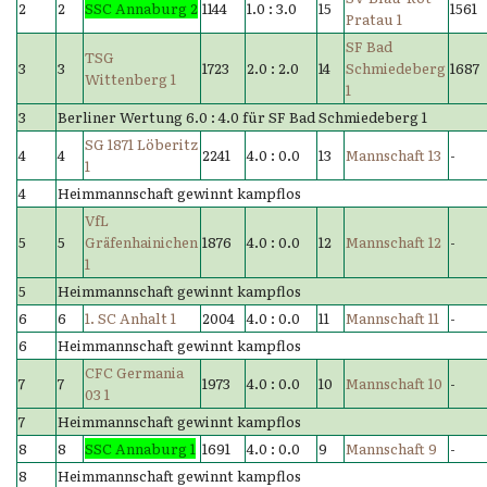
2
2
SSC Annaburg 2
1144
1.0 : 3.0
15
1561
Pratau 1
SF Bad
TSG
3
3
1723
2.0 : 2.0
14
Schmiedeberg
1687
Wittenberg 1
1
3
Berliner Wertung 6.0 : 4.0 für SF Bad Schmiedeberg 1
SG 1871 Löberitz
4
4
2241
4.0 : 0.0
13
Mannschaft 13
-
1
4
Heimmannschaft gewinnt kampflos
VfL
5
5
Gräfenhainichen
1876
4.0 : 0.0
12
Mannschaft 12
-
1
5
Heimmannschaft gewinnt kampflos
6
6
1. SC Anhalt 1
2004
4.0 : 0.0
11
Mannschaft 11
-
6
Heimmannschaft gewinnt kampflos
CFC Germania
7
7
1973
4.0 : 0.0
10
Mannschaft 10
-
03 1
7
Heimmannschaft gewinnt kampflos
8
8
SSC Annaburg 1
1691
4.0 : 0.0
9
Mannschaft 9
-
8
Heimmannschaft gewinnt kampflos