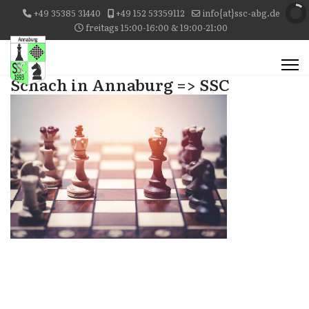
+49 35385 31440
+49 152 53359112
info{at}ssc-abg.de
freitags 15:00-16:00 & 19:00-21:00
Schach in Annaburg => SSC