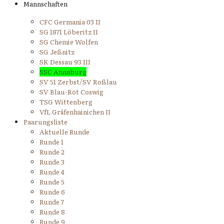
Mannschaften
CFC Germania 03 II
SG 1871 Löberitz II
SG Chemie Wolfen
SG Jeßnitz
SK Dessau 93 III
SSC Annaburg
SV 51 Zerbst/SV Roßlau
SV Blau-Rot Coswig
TSG Wittenberg
VfL Gräfenhainichen II
Paarungsliste
Aktuelle Runde
Runde 1
Runde 2
Runde 3
Runde 4
Runde 5
Runde 6
Runde 7
Runde 8
Runde 9