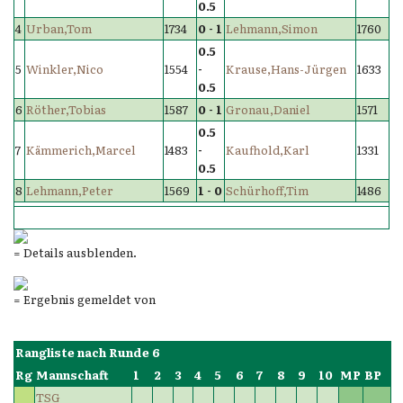
0.5
4
Urban,Tom
1734
0 - 1
Lehmann,Simon
1760
0.5
5
Winkler,Nico
1554
-
Krause,Hans-Jürgen
1633
0.5
6
Röther,Tobias
1587
0 - 1
Gronau,Daniel
1571
0.5
7
Kämmerich,Marcel
1483
-
Kaufhold,Karl
1331
0.5
8
Lehmann,Peter
1569
1 - 0
Schürhoff,Tim
1486
= Details ausblenden.
= Ergebnis gemeldet von
Rangliste nach Runde 6
Rg
Mannschaft
1
2
3
4
5
6
7
8
9
10
MP
BP
TSG