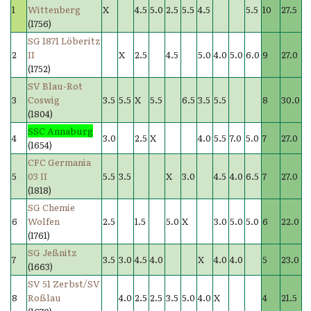
1
Wittenberg
X
4.5
5.0
2.5
5.5
4.5
5.5
10
27.5
(1756)
SG 1871 Löberitz
2
II
X
2.5
4.5
5.0
4.0
5.0
6.0
9
27.0
(1752)
SV Blau-Rot
3
Coswig
3.5
5.5
X
5.5
6.5
3.5
5.5
8
30.0
(1804)
SSC Annaburg
4
3.0
2.5
X
4.0
5.5
7.0
5.0
7
27.0
(1654)
CFC Germania
5
03 II
5.5
3.5
X
3.0
4.5
4.0
6.5
7
27.0
(1818)
SG Chemie
6
Wolfen
2.5
1.5
5.0
X
3.0
5.0
5.0
6
22.0
(1761)
SG Jeßnitz
7
3.5
3.0
4.5
4.0
X
4.0
4.0
5
23.0
(1663)
SV 51 Zerbst/SV
8
Roßlau
4.0
2.5
2.5
3.5
5.0
4.0
X
4
21.5