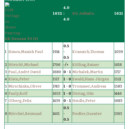
4.0
1632
:
SG Jeßnitz
1621
4.0
SK Dessau 93 III
0.5
1
Simon,Manish Paul
1914
-
Krannich,Thomas
2039
0.5
2
Höricht,Michael
1706
-/+
Kölling,Rainer
1618
3
Paul,André David
1680
0 - 1
Michalek,Martin
1717
4
Klein,Peter
1517
1 - 0
Ewald,Hans-Jürgen
1521
5
Mirschinka,Oliver
1743
1 - 0
Trommer,Andreas
1583
6
Pauly,Rolf
1653
1 - 0
Döring,Udo
1446
7
Olberg,Felix
1439
0 - 1
Heidle,Peter
1683
0.5
8
Mörchel,Reimund
1401
-
Fiedler,Guenter
1363
0.5