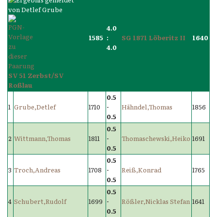
4.0
1585
:
SG 1871 Löberitz II
1640
4.0
SV 51 Zerbst/SV
Roßlau
0.5
1
Grube,Detlef
1710
-
Hähndel,Thomas
1856
0.5
0.5
2
Wittmann,Thomas
1811
-
Thomaschewski,Heiko
1691
0.5
0.5
3
Troch,Andreas
1708
-
Reiß,Konrad
1765
0.5
0.5
4
Schubert,Rudolf
1699
-
Rößler,Nicklas Stefan
1641
0.5