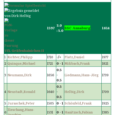
3.0
1597
SSC Annaburg
1614
: 5.0
VfL Gräfenhainichen II
1
Richter,Philipp
1710
-/+
Platz,Daniel
1977
2
Quinque,Michael
1721
0 - 1
Mißbach,Frank
1821
0.5
3
Neumann,Dirk
1656
-
Liedmann,Hans-Jörg
1739
0.5
0.5
4
Neustadt,Ronald
1640
-
Helbig,Dirk
1709
0.5
5
Juraschek,Peter
1505
0 - 1
Schönfeld,Frank
1925
Zieschang,Hans-
6
1531
0 - 1
Hanitzsch,Fabian
1385
Joachim