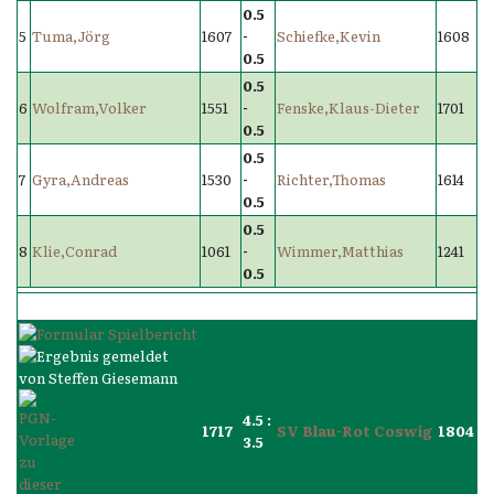
0.5
5
Tuma,Jörg
1607
-
Schiefke,Kevin
1608
0.5
0.5
6
Wolfram,Volker
1551
-
Fenske,Klaus-Dieter
1701
0.5
0.5
7
Gyra,Andreas
1530
-
Richter,Thomas
1614
0.5
0.5
8
Klie,Conrad
1061
-
Wimmer,Matthias
1241
0.5
4.5 :
1717
SV Blau-Rot Coswig
1804
3.5