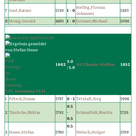
Helbig,Florian
7
Gast,Rainer
1530
1 - 0
1263
Johannes
8
Honig,Gerald
1480
1 - 0
Greiner,Michael
1096
3.0
1662
SG Chemie Wolfen
1652
: 5.0
CFC Germania 03 II
1
Pötsch,Tomas
1797
0 - 1
Tetzlaff,Jörg
1996
0.5
2
Thielicke,Niklas
1792
-
Schmalfuß,Martin
1729
0.5
0.5
3
Hesse,Stefan
1780
-
Welsch,Holger
1709