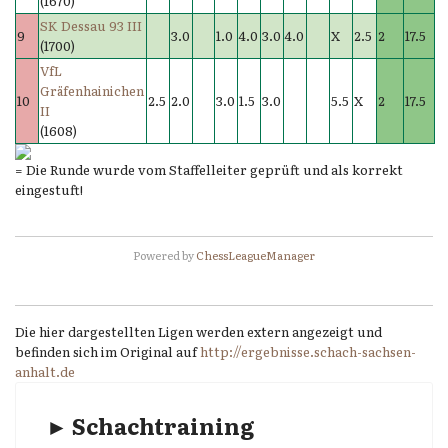
(1670)
SK Dessau 93 III
9
3.0
1.0
4.0
3.0
4.0
X
2.5
2
17.5
(1700)
VfL
Gräfenhainichen
10
2.5
2.0
3.0
1.5
3.0
5.5
X
2
17.5
II
(1608)
= Die Runde wurde vom Staffelleiter geprüft und als korrekt
eingestuft!
Powered by
ChessLeagueManager
Die hier dargestellten Ligen werden extern angezeigt und
befinden sich im Original auf
http://ergebnisse.schach-sachsen-
anhalt.de
► Schachtraining