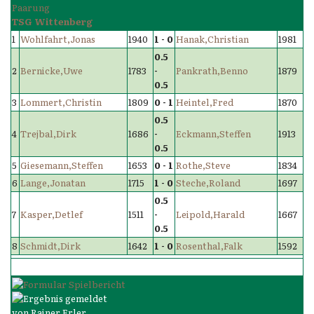
TSG Wittenberg
1
Wohlfahrt,Jonas
1940
1 - 0
Hanak,Christian
1981
0.5
2
Bernicke,Uwe
1783
-
Pankrath,Benno
1879
0.5
3
Lommert,Christin
1809
0 - 1
Heintel,Fred
1870
0.5
4
Trejbal,Dirk
1686
-
Eckmann,Steffen
1913
0.5
5
Giesemann,Steffen
1653
0 - 1
Rothe,Steve
1834
6
Lange,Jonatan
1715
1 - 0
Steche,Roland
1697
0.5
7
Kasper,Detlef
1511
-
Leipold,Harald
1667
0.5
8
Schmidt,Dirk
1642
1 - 0
Rosenthal,Falk
1592