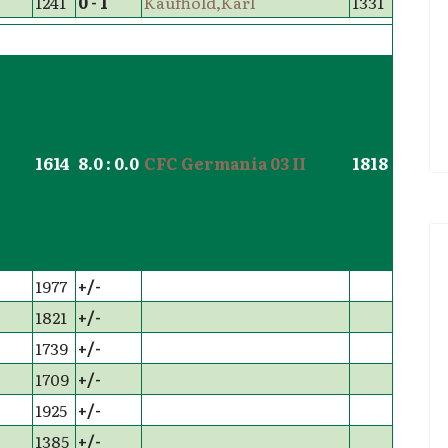
1241
0 - 1
Kaufhold,Karl
1331
1614
8.0 : 0.0
CFC Germania 03 II
1818
1977
+/-
1821
+/-
1739
+/-
1709
+/-
1925
+/-
1385
+/-