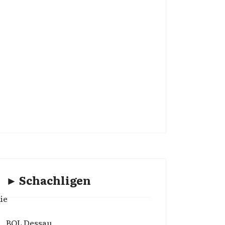
► Schachligen
ie
BOL Dessau