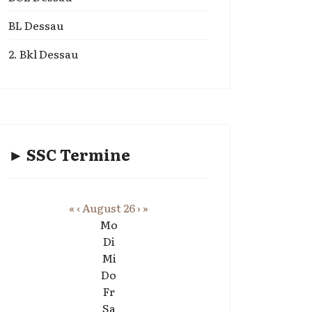
BL Dessau
2. Bkl Dessau
► SSC Termine
«
‹
August 26
›
»
Mo
Di
Mi
Do
Fr
Sa