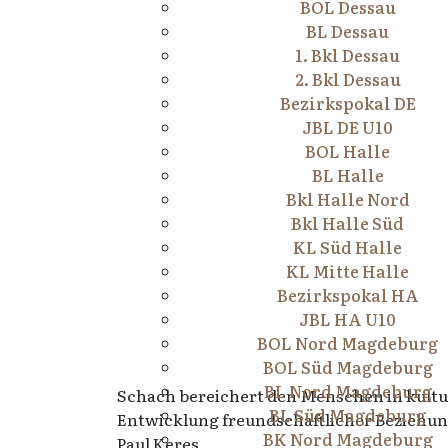
BOL Dessau
BL Dessau
1. Bkl Dessau
2. Bkl Dessau
Bezirkspokal DE
JBL DE U10
BOL Halle
BL Halle
Bkl Halle Nord
Bkl Halle Süd
KL Süd Halle
KL Mitte Halle
Bezirkspokal HA
JBL HA U10
BOL Nord Magdeburg
BOL Süd Magdeburg
BL Nord Magdeburg
Schach bereichert den Menschen in kultur
BL Süd Magdeburg
Entwicklung freundschaftlicher Beziehu
BK Nord Magdeburg
Paul Keres