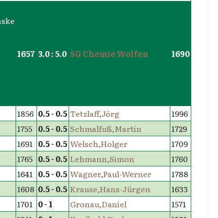
1657
3.0 : 5.0
SG Chemie Wolfen
1690
1856
0.5 - 0.5
Tetzlaff,Jörg
1996
1755
0.5 - 0.5
Schmalfuß,Martin
1729
1691
0.5 - 0.5
Welsch,Holger
1709
1765
0.5 - 0.5
Lehmann,Simon
1760
1641
0.5 - 0.5
Wagner,Paul-Werner
1788
1608
0.5 - 0.5
Krause,Hans-Jürgen
1633
1701
0 - 1
Gronau,Daniel
1571