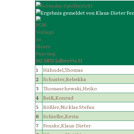
SG 1871 Löberitz II
1
Hähndel,Thomas
2
Schuster,Rebekka
3
Thomaschewski,Heiko
4
Reiß,Konrad
5
Rößler,Nicklas Stefan
6
Schiefke,Kevin
7
Fenske,Klaus-Dieter