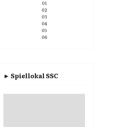
01
02
03
04
05
06
► Spiellokal SSC