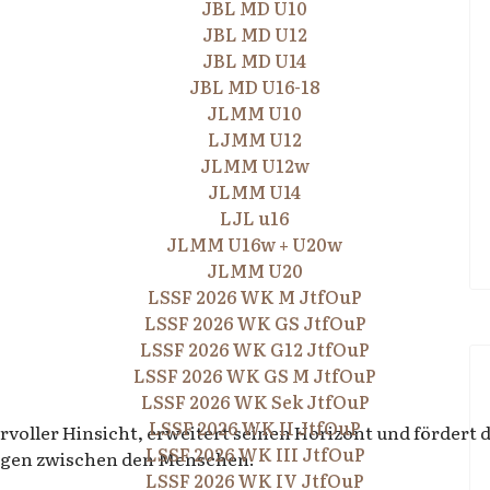
JBL MD U10
JBL MD U12
JBL MD U14
JBL MD U16-18
JLMM U10
LJMM U12
JLMM U12w
JLMM U14
LJL u16
JLMM U16w + U20w
JLMM U20
LSSF 2026 WK M JtfOuP
LSSF 2026 WK GS JtfOuP
LSSF 2026 WK G12 JtfOuP
LSSF 2026 WK GS M JtfOuP
LSSF 2026 WK Sek JtfOuP
LSSF 2026 WK II JtfOuP
voller Hinsicht, erweitert seinen Horizont und fördert d
LSSF 2026 WK III JtfOuP
ngen zwischen den Menschen.
LSSF 2026 WK IV JtfOuP