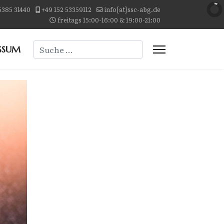
5385 31440
+49 152 53359112
info{at}ssc-abg.de
freitags 15:00-16:00 & 19:00-21:00
Suchen
SSUM