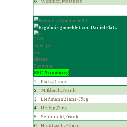
8
Wimmer,Matthias
SSC Annaburg
1
Platz,Daniel
2
Mißbach,Frank
3
Liedmann,Hans-Jörg
4
Helbig,Dirk
5
Schönfeld,Frank
6
Hanitzsch,Fabian