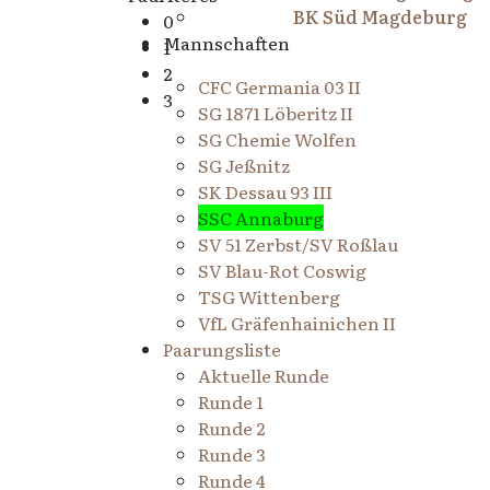
BK Süd Magdeburg
0
Mannschaften
1
2
CFC Germania 03 II
3
SG 1871 Löberitz II
SG Chemie Wolfen
SG Jeßnitz
SK Dessau 93 III
SSC Annaburg
SV 51 Zerbst/SV Roßlau
SV Blau-Rot Coswig
TSG Wittenberg
VfL Gräfenhainichen II
Paarungsliste
Aktuelle Runde
Runde 1
Runde 2
Runde 3
Runde 4