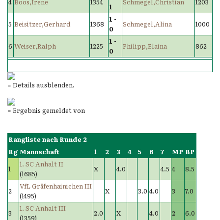
4
Boos,Irene
1354
Schmegel,Christian
1203
1
1 -
5
Beisitzer,Gerhard
1368
Schmegel,Alina
1000
0
1 -
6
Weiser,Ralph
1225
Philipp,Elaina
862
0
= Details ausblenden.
= Ergebnis gemeldet von
Rangliste nach Runde 2
Rg
Mannschaft
1
2
3
4
5
6
7
MP
BP
1. SC Anhalt II
1
X
4.0
4.5
4
8.5
(1685)
VfL Gräfenhainichen III
2
X
3.0
4.0
3
7.0
(1495)
1. SC Anhalt III
3
2.0
X
4.0
2
6.0
(1359)