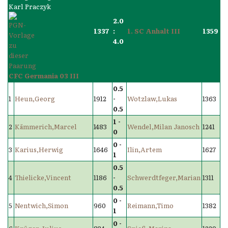
2.0
1337
:
1. SC Anhalt III
1359
4.0
CFC Germania 03 III
0.5
1
Heun,Georg
1912
-
Wotzlaw,Lukas
1363
0.5
1 -
2
Kämmerich,Marcel
1483
Wendel,Milan Janosch
1241
0
0 -
3
Karius,Herwig
1646
Ilin,Artem
1627
1
0.5
4
Thielicke,Vincent
1186
-
Schwerdtfeger,Marian
1311
0.5
0 -
5
Nentwich,Simon
960
Reimann,Timo
1382
1
0 -