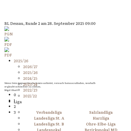
BL Dessau, Runde 2 am 28. September 2025 09:00
2025/26
2026/27
2025/26
2024/25
Wenn Dein Gegner Dir ein Remis anbietet, versuch herauszufinden, weshalb
2023/24
er glaubt schlechter zu stehen.
2022/23
Nigel Short
0
2021/22
1
Liga
2
3
Verbandsliga
Salzlandliga
Landesliga St. A
Harzliga
Landesliga St. B
Ohre-Elbe-Liga
Landespokal
Bezirkspokal MD