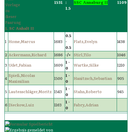
1531
:
SSC Annaburg II
1109
1.5
1. SC Anhalt II
0.5
1
Home,Marcus
1683
-
Platz,Evelyn
1438
0.5
2
Ackermann,Richard
1686
-/+
Stirl,Tilo
1046
1 -
3
Udet,Fabian
1609
Wartke,Silke
1210
0
Spieß,Nicolas
1 -
4
1500
Hanitzsch,Sebastian
905
Maximilian
0
1 -
5
Lautenschläger,Moritz
1543
Stahn,Roberto
945
0
1 -
6
Dieckow,Luiz
1163
Fabry,Adrian
0