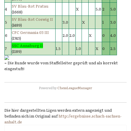
SV Blau-Rot Pratau
4
X
5.0
2
5.0
(1668)
SV Blau-Rot Coswig II
5
3.0
X
1
3.0
(1489)
CFC Germania 03 III
6
2.0
2.0
X
0
4.0
(1743)
SSC Annaburg II
7
1.5
1.0
X
0
2.5
(1189)
= Die Runde wurde vom Staffelleiter geprüft und als korrekt
eingestuft!
Powered by
ChessLeagueManager
Die hier dargestellten Ligen werden extern angezeigt und
befinden sich im Original auf
http://ergebnisse.schach-sachsen-
anhalt.de