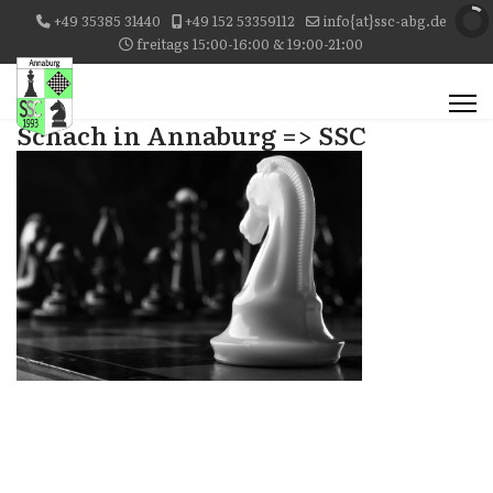
+49 35385 31440
+49 152 53359112
info{at}ssc-abg.de
freitags 15:00-16:00 & 19:00-21:00
Schach in Annaburg => SSC