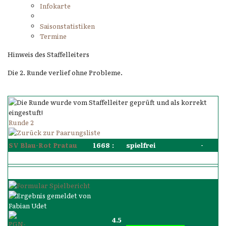
Infokarte
Saisonstatistiken
Termine
Hinweis des Staffelleiters
Die 2. Runde verlief ohne Probleme.
Runde 2
SV Blau-Rot Pratau
1668
:
spielfrei
-
4.5