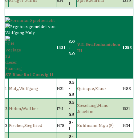
6
Krüger,Julius
834
Spieß,Marina
1229
1
3.0
VfL Gräfenhainichen
1431
:
1253
III
3.0
SV Blau-Rot Coswig II
0.5
1
Maly,Wolfgang
1421
-
Quinque,Klaus
1488
0.5
0.5
Zieschang,Hans-
2
Höhm,Walther
1741
-
1531
Joachim
0.5
0 -
3
Fischer,Siegfried
1478
Kuhlmann,Naya (P)
1434
1
0 -