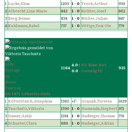
1
Lucke,Elias
1203
1 - 0
Troch,Arthur
930
2
Albrecht,Lina-Marie
842
1 - 0
Richter,Josef
862
3
Berg,Benno
834
1 - 0
Müller,Julian
847
4
Kuhlmann,Rahel
737
1 - 0
Wittge,Toni Ole
779
4.0 :
SV Blau-Rot
1164
925
0.0
Coswig IV
SG 1871 Löberitz Girls
1
Kötteritzsch,Josephine
1382
+/-
Grasnik,Torsten
1029
2
Tauchnitz,Viktoria
1390
1 - 0
Humenda,Siegbert
971
3
Gasser,Antje
1194
1 - 0
Hadwiger,Thomas
776
4
Schuster,Clara
689
1 - 0
Hadwiger,Adrian