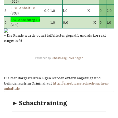
(929)
1. SC Anhalt IV
8
0.0
1.0
1.0
X
0
2.0
(863)
SSC Annaburg III
9
1.0
0.0
X
0
1.0
(933)
= Die Runde wurde vom Staffelleiter geprüft und als korrekt
eingestuft!
Powered by
ChessLeagueManager
Die hier dargestellten Ligen werden extern angezeigt und
befinden sich im Original auf
http://ergebnisse.schach-sachsen-
anhalt.de
► Schachtraining