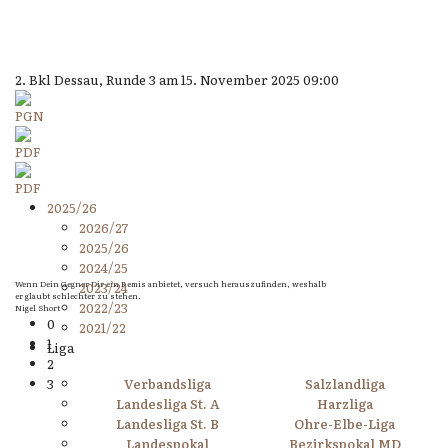
2. Bkl Dessau, Runde 3 am 15. November 2025 09:00
2025/26
2026/27
2025/26
2024/25
Wenn Dein Gegner Dir ein Remis anbietet, versuch herauszufinden, weshalb
2023/24
er glaubt schlechter zu stehen.
2022/23
Nigel Short
0
2021/22
1
Liga
2
3
Verbandsliga
Salzlandliga
Landesliga St. A
Harzliga
Landesliga St. B
Ohre-Elbe-Liga
Landespokal
Bezirkspokal MD