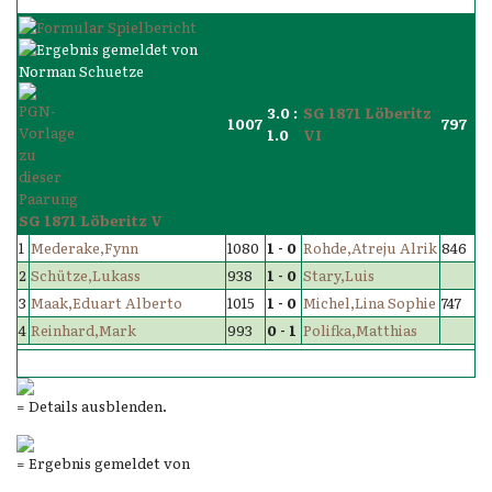
3.0 :
SG 1871 Löberitz
1007
797
1.0
VI
SG 1871 Löberitz V
1
Mederake,Fynn
1080
1 - 0
Rohde,Atreju Alrik
846
2
Schütze,Lukass
938
1 - 0
Stary,Luis
3
Maak,Eduart Alberto
1015
1 - 0
Michel,Lina Sophie
747
4
Reinhard,Mark
993
0 - 1
Polifka,Matthias
= Details ausblenden.
= Ergebnis gemeldet von