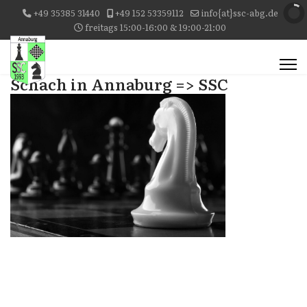
+49 35385 31440
+49 152 53359112
info{at}ssc-abg.de
freitags 15:00-16:00 & 19:00-21:00
Schach in Annaburg => SSC