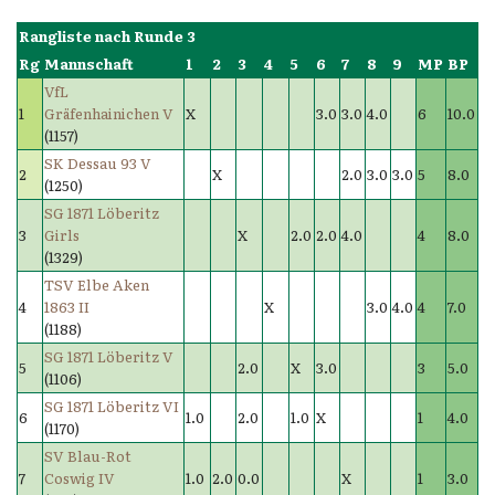
Rangliste nach Runde 3
Rg
Mannschaft
1
2
3
4
5
6
7
8
9
MP
BP
VfL
1
Gräfenhainichen V
X
3.0
3.0
4.0
6
10.0
(1157)
SK Dessau 93 V
2
X
2.0
3.0
3.0
5
8.0
(1250)
SG 1871 Löberitz
3
Girls
X
2.0
2.0
4.0
4
8.0
(1329)
TSV Elbe Aken
4
1863 II
X
3.0
4.0
4
7.0
(1188)
SG 1871 Löberitz V
5
2.0
X
3.0
3
5.0
(1106)
SG 1871 Löberitz VI
6
1.0
2.0
1.0
X
1
4.0
(1170)
SV Blau-Rot
7
Coswig IV
1.0
2.0
0.0
X
1
3.0