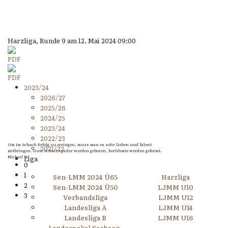
Harzliga, Runde 9 am 12. Mai 2024 09:00
2023/24
2026/27
2025/26
2024/25
2023/24
2022/23
Um im Schach Erfolg zu erringen, muss man es sehr lieben und Talent
2021/22
mitbringen. Gute Schachspieler werden geboren, berühmte werden geformt.
Michail Tal
Liga
0
1
Sen-LMM 2024 Ü65
Harzliga
2
Sen-LMM 2024 Ü50
LJMM U10
3
Verbandsliga
LJMM U12
Landesliga A
LJMM U14
Landesliga B
LJMM U16
Landespokal Sachsen-