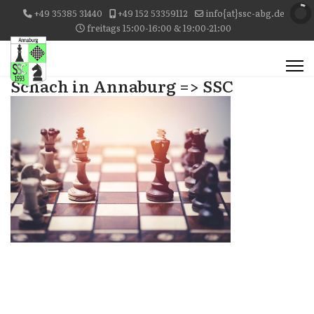
+49 35385 31440
+49 152 53359112
info{at}ssc-abg.de
freitags 15:00-16:00 & 19:00-21:00
Schach in Annaburg => SSC