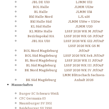
JBL DE U10
LJMM U12
BOL Halle
JLMM U12w
BL Halle
JLMM U14
Bkl Halle Nord
LJL u16
Bkl Halle Süd
JLMM U16w + U20w
KL Süd Halle
JLMM U20
KL Mitte Halle
LSSF 2026 WK M JtfOuP
Bezirkspokal HA
LSSF 2026 WK GS JtfOuP
JBL HA U10
LSSF 2026 WK G12 JtfOuP
LSSF 2026 WK GS M
BOL Nord Magdeburg
JtfOuP
BOL Süd Magdeburg
LSSF 2026 WK Sek JtfOuP
BL Nord Magdeburg
LSSF 2026 WK II JtfOuP
BL Süd Magdeburg
LSSF 2026 WK III JtfOuP
BK Nord Magdeburg
LSSF 2026 WK IV JtfOuP
LMM Blitzschach Sachsen-
BK Süd Magdeburg
Anhalt 2026
Mannschaften
Burger SC Schwarz-Weiß
CFC Germania 03
Naumburger SV 1951
Reideburger SV 1990