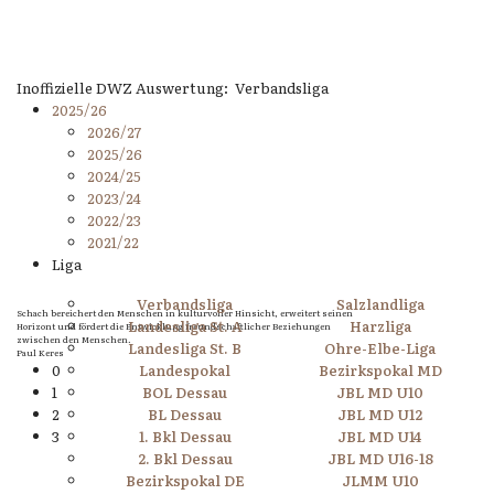
Inoffizielle DWZ Auswertung: Verbandsliga
2025/26
2026/27
2025/26
2024/25
2023/24
2022/23
2021/22
Liga
Verbandsliga
Salzlandliga
Schach bereichert den Menschen in kulturvoller Hinsicht, erweitert seinen
Landesliga St. A
Harzliga
Horizont und fördert die Entwicklung freundschaftlicher Beziehungen
zwischen den Menschen.
Landesliga St. B
Ohre-Elbe-Liga
Paul Keres
0
Landespokal
Bezirkspokal MD
1
BOL Dessau
JBL MD U10
2
BL Dessau
JBL MD U12
3
1. Bkl Dessau
JBL MD U14
2. Bkl Dessau
JBL MD U16-18
Bezirkspokal DE
JLMM U10