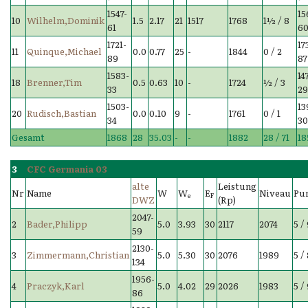
1547-
15
10
Wilhelm,Dominik
1.5
2.17
21
1517
1768
1½ / 8
61
6
1721-
17
11
Quinque,Michael
0.0
0.77
25
-
1844
0 / 2
89
87
1583-
14
18
Brenner,Tim
0.5
0.63
10
-
1724
½ / 3
33
2
1503-
13
20
Rudisch,Bastian
0.0
0.10
9
-
1761
0 / 1
34
3
Gesamt
1868
28
35.03
-
-
1882
28 / 71
18
3
CFC Germania 03
alte
Leistung
Nr
Name
W
W
E
Niveau
Pu
e
F
DWZ
(Rp)
2047-
2
Bader,Philipp
5.0
3.93
30
2117
2074
5 /
59
2130-
3
Zimmermann,Christian
5.0
5.30
30
2076
1989
5 /
134
1956-
4
Praczyk,Karl
5.0
4.02
29
2026
1983
5 /
86