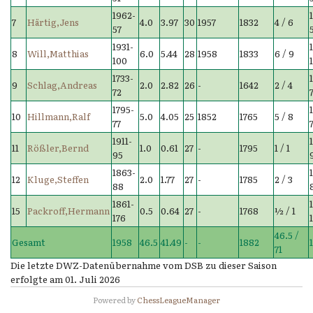
1962-
7
Härtig,Jens
4.0
3.97
30
1957
1832
4 / 6
57
1931-
8
Will,Matthias
6.0
5.44
28
1958
1833
6 / 9
100
1733-
9
Schlag,Andreas
2.0
2.82
26
-
1642
2 / 4
72
1795-
10
Hillmann,Ralf
5.0
4.05
25
1852
1765
5 / 8
77
1911-
11
Rößler,Bernd
1.0
0.61
27
-
1795
1 / 1
95
1863-
12
Kluge,Steffen
2.0
1.77
27
-
1785
2 / 3
88
1861-
15
Packroff,Hermann
0.5
0.64
27
-
1768
½ / 1
176
46.5 /
Gesamt
1958
46.5
41.49
-
-
1882
71
Die letzte DWZ-Datenübernahme vom DSB zu dieser Saison
erfolgte am 01. Juli 2026
Powered by
ChessLeagueManager