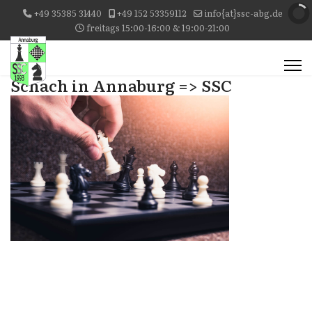
+49 35385 31440
+49 152 53359112
info{at}ssc-abg.de
freitags 15:00-16:00 & 19:00-21:00
Schach in Annaburg => SSC