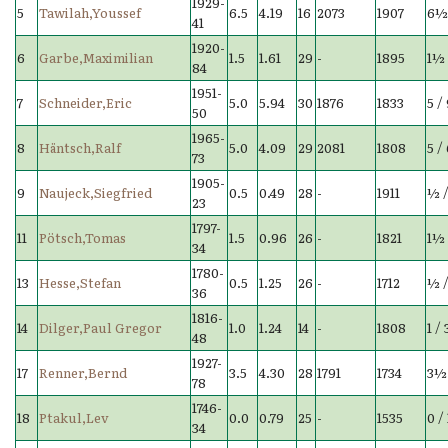
1929-
5
Tawilah,Youssef
6.5
4.19
16
2073
1907
6½ 
41
1920-
6
Garbe,Maximilian
1.5
1.61
29
-
1895
1½ 
84
1951-
7
Schneider,Eric
5.0
5.94
30
1876
1833
5 /
50
1965-
8
Häntsch,Ralf
5.0
4.09
29
2081
1808
5 /
73
1905-
9
Naujeck,Siegfried
0.5
0.49
28
-
1911
½ /
23
1797-
11
Pötsch,Tomas
1.5
0.96
26
-
1821
1½ 
34
1780-
13
Hesse,Stefan
0.5
1.25
26
-
1712
½ /
36
1816-
14
Dilger,Paul Gregor
1.0
1.24
14
-
1808
1 / 
48
1927-
17
Renner,Bernd
3.5
4.30
28
1791
1734
3½ 
78
1746-
18
Ptakul,Lev
0.0
0.79
25
-
1535
0 / 
34