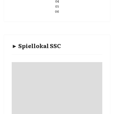
04
05
06
► Spiellokal SSC