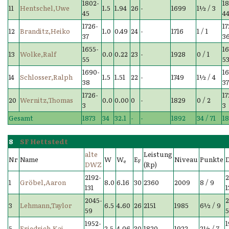
1802-
1
11
Hentschel,Uwe
1.5
1.94
26
-
1699
1½ / 3
45
4
1726-
17
12
Branditz,Heiko
1.0
0.49
24
-
1716
1 / 1
37
3
1655-
16
13
Wolke,Ralf
0.0
0.22
23
-
1928
0 / 1
55
5
1690-
1
14
Schlosser,Ralph
1.5
1.51
22
-
1749
1½ / 4
38
3
1726-
17
20
Wernitz,Thomas
0.0
0.00
0
-
1829
0 / 2
3
3
Gesamt
1873
34
32.1
-
-
1892
34 / 71
18
8
SF Hettstedt
alte
Leistung
Nr
Name
W
W
E
Niveau
Punkte
e
F
DWZ
(Rp)
2192-
2
1
Gröbel,Aaron
8.0
6.16
30
2360
2009
8 / 9
131
1
2045-
2
3
Lehmann,Taylor
6.5
4.60
26
2151
1985
6½ / 9
59
1952-
1
5
Friedrich,Kai
2.5
4.06
30
1820
1922
2½ / 7