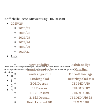
Inoffizielle DWZ Auswertung: BL Dessau
2025/26
2026/27
2025/26
2024/25
2023/24
2022/23
2021/22
Liga
Verbandsliga
Salzlandliga
Um im Schach Erfolg zu erringen, muss man es sehr lieben und Talent
Landesliga St. A
Harzliga
mitbringen. Gute Schachspieler werden geboren, berühmte werden geformt.
Michail Tal
Landesliga St. B
Ohre-Elbe-Liga
0
Landespokal
Bezirkspokal MD
1
BOL Dessau
JBL MD U10
2
BL Dessau
JBL MD U12
3
1. Bkl Dessau
JBL MD U14
2. Bkl Dessau
JBL MD U16-18
Bezirkspokal DE
JLMM U10