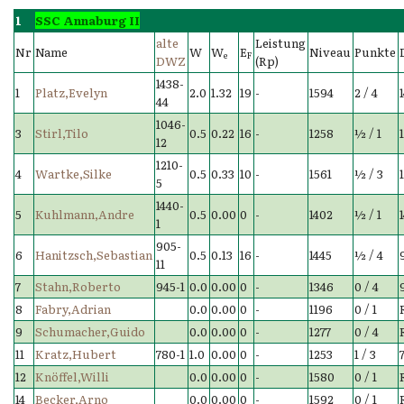
1
SSC Annaburg II
alte
Leistung
Nr
Name
W
W
E
Niveau
Punkte
e
F
DWZ
(Rp)
1438-
1
Platz,Evelyn
2.0
1.32
19
-
1594
2 / 4
44
1046-
3
Stirl,Tilo
0.5
0.22
16
-
1258
½ / 1
12
1210-
4
Wartke,Silke
0.5
0.33
10
-
1561
½ / 3
5
1440-
5
Kuhlmann,Andre
0.5
0.00
0
-
1402
½ / 1
1
905-
6
Hanitzsch,Sebastian
0.5
0.13
16
-
1445
½ / 4
11
7
Stahn,Roberto
945-1
0.0
0.00
0
-
1346
0 / 4
8
Fabry,Adrian
0.0
0.00
0
-
1196
0 / 1
9
Schumacher,Guido
0.0
0.00
0
-
1277
0 / 4
11
Kratz,Hubert
780-1
1.0
0.00
0
-
1253
1 / 3
12
Knöffel,Willi
0.0
0.00
0
-
1580
0 / 1
14
Becker,Arno
0.0
0.00
0
-
1592
0 / 1