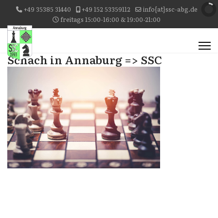
+49 35385 31440
+49 152 53359112
info{at}ssc-abg.de
freitags 15:00-16:00 & 19:00-21:00
Schach in Annaburg => SSC