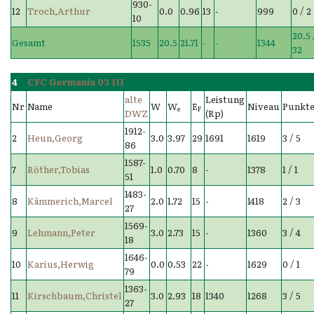
930-
12
Troch,Arthur
0.0
0.96
13
-
999
0 / 2
10
20.5 
Gesamt
1535
20.5
21.71
-
-
1344
32
4
CFC Germania 03 III
alte
Leistung
Nr
Name
W
W
E
Niveau
Punkt
e
F
DWZ
(Rp)
1912-
2
Heun,Georg
3.0
3.97
29
1691
1619
3 / 5
86
1587-
7
Röther,Tobias
1.0
0.70
8
-
1378
1 / 1
51
1483-
8
Kämmerich,Marcel
2.0
1.72
15
-
1418
2 / 3
27
1569-
9
Lehmann,Peter
3.0
2.73
15
-
1360
3 / 4
18
1646-
10
Karius,Herwig
0.0
0.53
22
-
1629
0 / 1
79
1363-
11
Kirschbaum,Christel
3.0
2.93
18
1340
1268
3 / 5
27