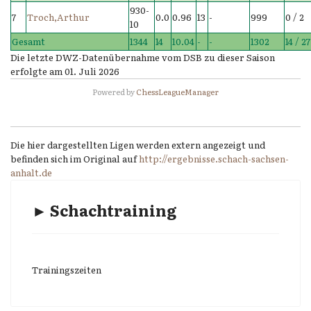
930-
7
Troch,Arthur
0.0
0.96
13
-
999
0 / 2
10
Gesamt
1344
14
10.04
-
-
1302
14 / 27
Die letzte DWZ-Datenübernahme vom DSB zu dieser Saison
erfolgte am 01. Juli 2026
Powered by
ChessLeagueManager
Die hier dargestellten Ligen werden extern angezeigt und
befinden sich im Original auf
http://ergebnisse.schach-sachsen-
anhalt.de
► Schachtraining
Trainingszeiten