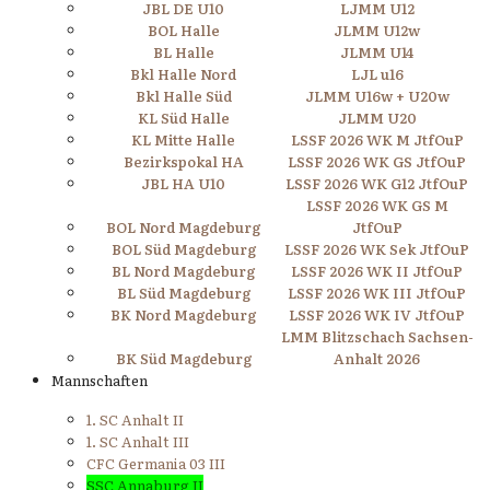
JBL DE U10
LJMM U12
BOL Halle
JLMM U12w
BL Halle
JLMM U14
Bkl Halle Nord
LJL u16
Bkl Halle Süd
JLMM U16w + U20w
KL Süd Halle
JLMM U20
KL Mitte Halle
LSSF 2026 WK M JtfOuP
Bezirkspokal HA
LSSF 2026 WK GS JtfOuP
JBL HA U10
LSSF 2026 WK G12 JtfOuP
LSSF 2026 WK GS M
BOL Nord Magdeburg
JtfOuP
BOL Süd Magdeburg
LSSF 2026 WK Sek JtfOuP
BL Nord Magdeburg
LSSF 2026 WK II JtfOuP
BL Süd Magdeburg
LSSF 2026 WK III JtfOuP
BK Nord Magdeburg
LSSF 2026 WK IV JtfOuP
LMM Blitzschach Sachsen-
BK Süd Magdeburg
Anhalt 2026
Mannschaften
1. SC Anhalt II
1. SC Anhalt III
CFC Germania 03 III
SSC Annaburg II