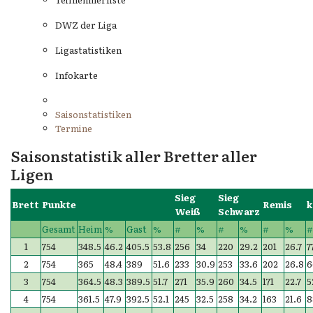
DWZ der Liga
Ligastatistiken
Infokarte
Saisonstatistiken
Termine
Saisonstatistik aller Bretter aller
Ligen
Sieg
Sieg
Brett
Punkte
Remis
k
Weiß
Schwarz
Gesamt
Heim
%
Gast
%
#
%
#
%
#
%
1
754
348.5
46.2
405.5
53.8
256
34
220
29.2
201
26.7
7
2
754
365
48.4
389
51.6
233
30.9
253
33.6
202
26.8
6
3
754
364.5
48.3
389.5
51.7
271
35.9
260
34.5
171
22.7
5
4
754
361.5
47.9
392.5
52.1
245
32.5
258
34.2
163
21.6
8