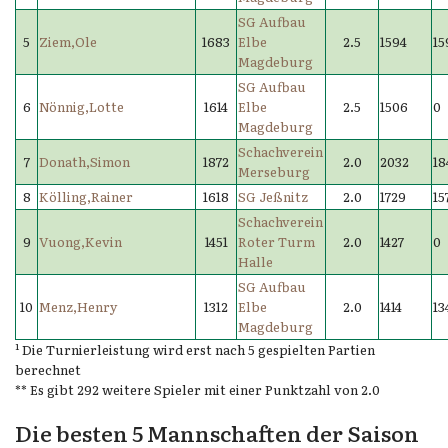
SG Aufbau
5
Ziem,Ole
1683
Elbe
2.5
1594
15
Magdeburg
SG Aufbau
6
Nönnig,Lotte
1614
Elbe
2.5
1506
0
Magdeburg
Schachverein
7
Donath,Simon
1872
2.0
2032
18
Merseburg
8
Kölling,Rainer
1618
SG Jeßnitz
2.0
1729
15
Schachverein
9
Vuong,Kevin
1451
Roter Turm
2.0
1427
0
Halle
SG Aufbau
10
Menz,Henry
1312
Elbe
2.0
1414
13
Magdeburg
¹ Die Turnierleistung wird erst nach 5 gespielten Partien
berechnet
** Es gibt 292 weitere Spieler mit einer Punktzahl von 2.0
Die besten 5 Mannschaften der Saison