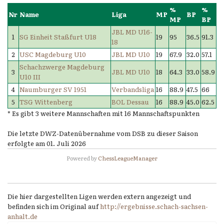
%
%
Nr
Name
Liga
MP
BP
MP
BP
JBL MD U16-
1
SG Einheit Staßfurt U18
19
95
36.5
91.3
18
2
USC Magdeburg U10
JBL MD U10
19
67.9
32.0
57.1
Schachzwerge Magdeburg
3
JBL MD U10
18
64.3
33.0
58.9
U10 III
4
Naumburger SV 1951
Verbandsliga
16
88.9
47.5
66
5
TSG Wittenberg
BOL Dessau
16
88.9
45.0
62.5
* Es gibt 3 weitere Mannschaften mit 16 Mannschaftspunkten
Die letzte DWZ-Datenübernahme vom DSB zu dieser Saison
erfolgte am 01. Juli 2026
Powered by
ChessLeagueManager
Die hier dargestellten Ligen werden extern angezeigt und
befinden sich im Original auf
http://ergebnisse.schach-sachsen-
anhalt.de