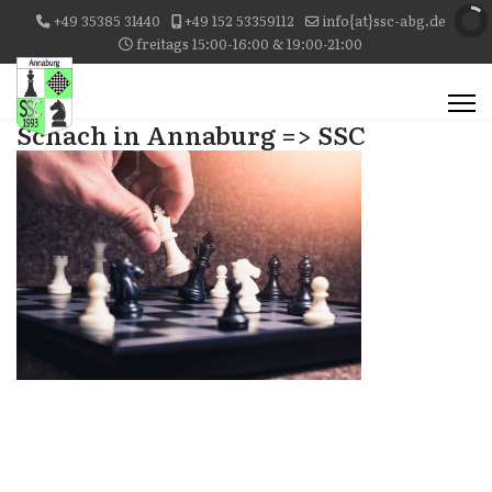
+49 35385 31440
+49 152 53359112
info{at}ssc-abg.de
freitags 15:00-16:00 & 19:00-21:00
Schach in Annaburg => SSC