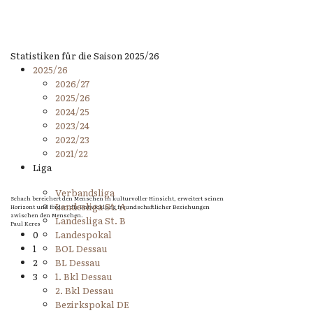
Statistiken für die Saison 2025/26
2025/26
2026/27
2025/26
2024/25
2023/24
2022/23
2021/22
Liga
Verbandsliga
Schach bereichert den Menschen in kulturvoller Hinsicht, erweitert seinen
Landesliga St. A
Horizont und fördert die Entwicklung freundschaftlicher Beziehungen
zwischen den Menschen.
Landesliga St. B
Paul Keres
0
Landespokal
1
BOL Dessau
2
BL Dessau
3
1. Bkl Dessau
2. Bkl Dessau
Bezirkspokal DE