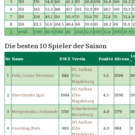
5
310
170
54.8
140
45.2
83
26.8
108
34.8
106
34.2
1
6
310
162
52.3
148
47.7
102
32.9
89
28.7
100
32.3
1
7
216
106
49.1
110
50.9
70
32.4
70
32.4
70
32.4
6
8
216
111.5
51.6
104.5
48.4
66
30.6
61
28.2
69
31.9
2
∑
4068
1989
48.9
1984
49
1326
32.6
1319
32.4
1082
26.6
3
Die besten 10 Spieler der Saison
L
Nr
Name
DWZ
Verein
Punkte
Niveau
¹
SG Aufbau
1
Pohl,Cosmo Hermann
1144
Elbe
5.5
1098
14
Magdeburg
SG Aufbau
2
Shevchenko,Igor
1964
Elbe
4.5
1996
19
Magdeburg
Schachverein
3
Melnychenko,Oleksandr
1716
4.0
1779
18
Merseburg
SG Aufbau
4
Goecking,Mats
982
Elbe
4.0
984
0
Magdeburg