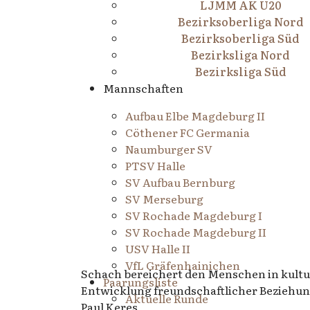
LJMM AK U20
Bezirksoberliga Nord
Bezirksoberliga Süd
Bezirksliga Nord
Bezirksliga Süd
Mannschaften
Aufbau Elbe Magdeburg II
Cöthener FC Germania
Naumburger SV
PTSV Halle
SV Aufbau Bernburg
SV Merseburg
SV Rochade Magdeburg I
SV Rochade Magdeburg II
USV Halle II
VfL Gräfenhainichen
Schach bereichert den Menschen in kultur
Paarungsliste
Entwicklung freundschaftlicher Beziehu
Aktuelle Runde
Paul Keres