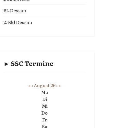
BL Dessau
2. Bkl Dessau
► SSC Termine
«
‹
August 26
›
»
Mo
Di
Mi
Do
Fr
Sa