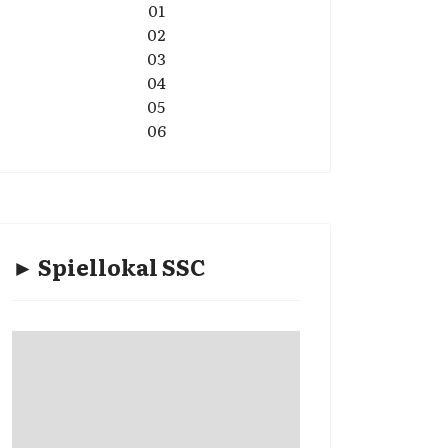
01
02
03
04
05
06
► Spiellokal SSC