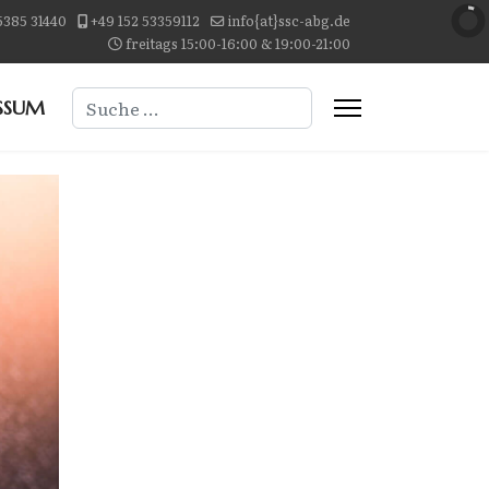
5385 31440
+49 152 53359112
info{at}ssc-abg.de
freitags 15:00-16:00 & 19:00-21:00
Suchen
SSUM