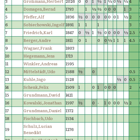
3
Großmann,Herbert
2026
0
0
1
½
1
½
0
½
½
4
4
Domsgen,Bernd
1793
1
½
½
0
0
0
1
3
5
Pfeffer,Alf
1836
½
0
0
0
0
0
0
1
½
2
6
Sobiechowski,Ingolf
1891
1
1
1
3
7
Friedrich,Karl
1847
0
½
1
½
0
0
0
0
½
2.5
8
Berger,Andre
1811
0
1
0
0
½
1
1
1
4.5
9
Wagner,Frank
1803
10
Hegemann,Jens
1713
11
Winkler,Andreas
1595
12
Mittelstädt,Udo
1588
½
0
0.5
13
Kuhle,Ingo
1528
½
0
0.5
14
Schenk,Felix
1509
1
0
1
0
0
0
2
15
Grundmann,David
1421
16
Kowalski,Jonathan
1597
½
0
-
1
0
0
0
½
2
17
Grundmann,Daniel
1372
18
Fischbach,Udo
1534
Schulz,Lucian
19
1276
Benedikt