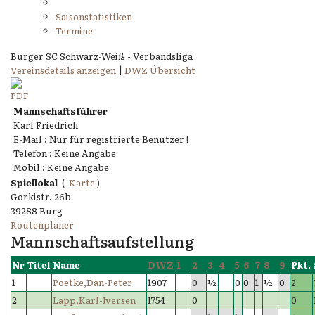
Saisonstatistiken
Termine
Burger SC Schwarz-Weiß - Verbandsliga
Vereinsdetails anzeigen
|
DWZ Übersicht
Mannschaftsführer
Karl Friedrich
E-Mail : Nur für registrierte Benutzer !
Telefon : Keine Angabe
Mobil : Keine Angabe
Spiellokal
(
Karte
)
Gorkistr. 26b
39288 Burg
Routenplaner
Mannschaftsaufstellung
Nr
Titel
Name
DWZ
1
2
3
4
5
6
7
8
9
Pkt.
1
Poetke,Dan-Peter
1907
0
½
0
0
1
½
0
2
2
Lapp,Karl-Iversen
1754
0
0