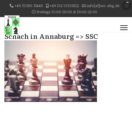
+49 35385 31440
+49 152 53359112
info{at}ssc-abg.de
freitags 15:00-16:00 & 19:00-21:00
Schach in Annaburg => SSC