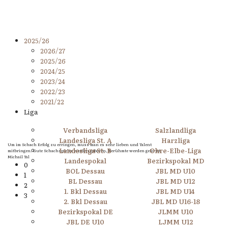
2025/26
2026/27
2025/26
2024/25
2023/24
2022/23
2021/22
Liga
Verbandsliga
Salzlandliga
Landesliga St. A
Harzliga
Um im Schach Erfolg zu erringen, muss man es sehr lieben und Talent
Landesliga St. B
Ohre-Elbe-Liga
mitbringen. Gute Schachspieler werden geboren, berühmte werden geformt.
Michail Tal
Landespokal
Bezirkspokal MD
0
BOL Dessau
JBL MD U10
1
BL Dessau
JBL MD U12
2
1. Bkl Dessau
JBL MD U14
3
2. Bkl Dessau
JBL MD U16-18
Bezirkspokal DE
JLMM U10
JBL DE U10
LJMM U12