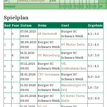
20
Jansky,Christoph
1251
Gesamt
3.5
3.5
3
3.5
2
1
2
3.5
4
26
Spielplan
Rnd
Paar
Datum
Heim
Gast
Ergebnis
07.09.2025
Burger SC
1
3
SF Hettstedt
4.5 : 3.5
09:00
Schwarz-Weiß
28.09.2025
Burger SC
2
3
SV Motor Zeitz
3.5 : 4.5
09:00
Schwarz-Weiß
16.11.2025
Burger SC
3
4
SV Merseburg
5.0 : 3.0
09:00
Schwarz-Weiß
07.12.2025
Burger SC
VfL
4
2
3.5 : 4.5
09:00
Schwarz-Weiß
Gräfenhainichen
18.01.2026
CFC Germania
Burger SC
5
5
6.0 : 2.0
09:00
03
Schwarz-Weiß
15.02.2026
Burger SC
Naumburger SV
6
1
1.0 : 7.0
09:00
Schwarz-Weiß
1951
22.03.2026
Burger SC
SV Roter Turm
7
5
2.0 : 6.0
09:00
Schwarz-Weiß
Halle
11.04.2026
SG AE
Burger SC