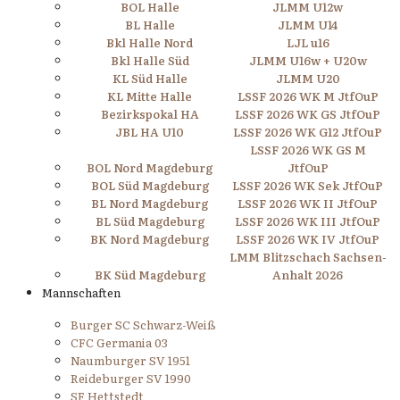
BOL Halle
JLMM U12w
BL Halle
JLMM U14
Bkl Halle Nord
LJL u16
Bkl Halle Süd
JLMM U16w + U20w
KL Süd Halle
JLMM U20
KL Mitte Halle
LSSF 2026 WK M JtfOuP
Bezirkspokal HA
LSSF 2026 WK GS JtfOuP
JBL HA U10
LSSF 2026 WK G12 JtfOuP
LSSF 2026 WK GS M
BOL Nord Magdeburg
JtfOuP
BOL Süd Magdeburg
LSSF 2026 WK Sek JtfOuP
BL Nord Magdeburg
LSSF 2026 WK II JtfOuP
BL Süd Magdeburg
LSSF 2026 WK III JtfOuP
BK Nord Magdeburg
LSSF 2026 WK IV JtfOuP
LMM Blitzschach Sachsen-
BK Süd Magdeburg
Anhalt 2026
Mannschaften
Burger SC Schwarz-Weiß
CFC Germania 03
Naumburger SV 1951
Reideburger SV 1990
SF Hettstedt