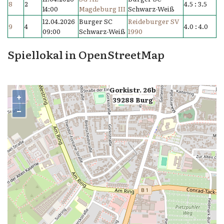
8
2
4.5 : 3.5
14:00
Magdeburg III
Schwarz-Weiß
12.04.2026
Burger SC
Reideburger SV
9
4
4.0 : 4.0
09:00
Schwarz-Weiß
1990
Spiellokal in OpenStreetMap
Gorkistr. 26b
+
39288 Burg
−
,