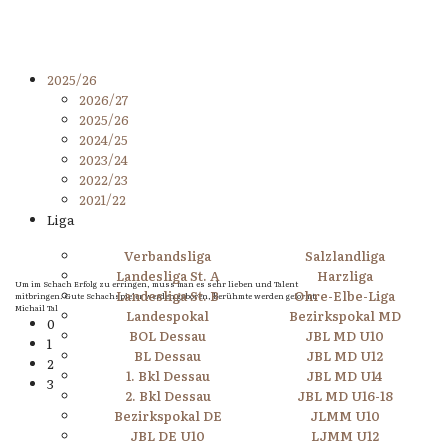
2025/26
2026/27
2025/26
2024/25
2023/24
2022/23
2021/22
Liga
Verbandsliga
Salzlandliga
Landesliga St. A
Harzliga
Um im Schach Erfolg zu erringen, muss man es sehr lieben und Talent
Landesliga St. B
Ohre-Elbe-Liga
mitbringen. Gute Schachspieler werden geboren, berühmte werden geformt.
Michail Tal
Landespokal
Bezirkspokal MD
0
BOL Dessau
JBL MD U10
1
BL Dessau
JBL MD U12
2
1. Bkl Dessau
JBL MD U14
3
2. Bkl Dessau
JBL MD U16-18
Bezirkspokal DE
JLMM U10
JBL DE U10
LJMM U12