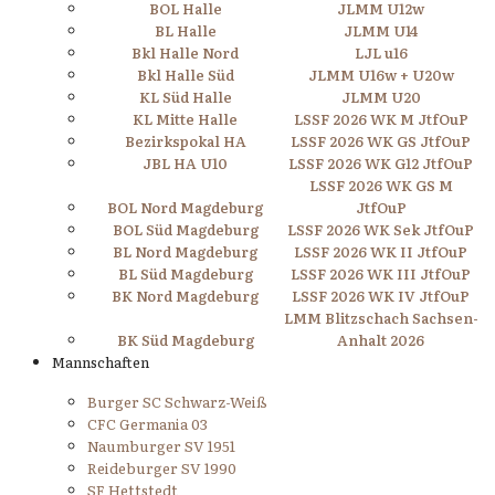
BOL Halle
JLMM U12w
BL Halle
JLMM U14
Bkl Halle Nord
LJL u16
Bkl Halle Süd
JLMM U16w + U20w
KL Süd Halle
JLMM U20
KL Mitte Halle
LSSF 2026 WK M JtfOuP
Bezirkspokal HA
LSSF 2026 WK GS JtfOuP
JBL HA U10
LSSF 2026 WK G12 JtfOuP
LSSF 2026 WK GS M
BOL Nord Magdeburg
JtfOuP
BOL Süd Magdeburg
LSSF 2026 WK Sek JtfOuP
BL Nord Magdeburg
LSSF 2026 WK II JtfOuP
BL Süd Magdeburg
LSSF 2026 WK III JtfOuP
BK Nord Magdeburg
LSSF 2026 WK IV JtfOuP
LMM Blitzschach Sachsen-
BK Süd Magdeburg
Anhalt 2026
Mannschaften
Burger SC Schwarz-Weiß
CFC Germania 03
Naumburger SV 1951
Reideburger SV 1990
SF Hettstedt