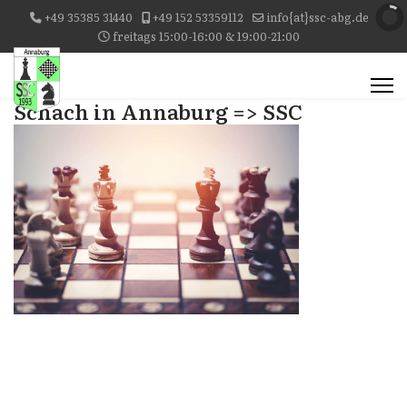
+49 35385 31440
+49 152 53359112
info{at}ssc-abg.de
freitags 15:00-16:00 & 19:00-21:00
Schach in Annaburg => SSC