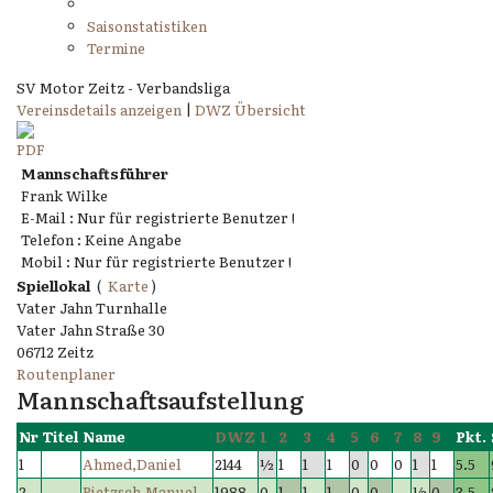
Saisonstatistiken
Termine
SV Motor Zeitz - Verbandsliga
Vereinsdetails anzeigen
|
DWZ Übersicht
Mannschaftsführer
Frank Wilke
E-Mail : Nur für registrierte Benutzer !
Telefon : Keine Angabe
Mobil : Nur für registrierte Benutzer !
Spiellokal
(
Karte
)
Vater Jahn Turnhalle
Vater Jahn Straße 30
06712 Zeitz
Routenplaner
Mannschaftsaufstellung
Nr
Titel
Name
DWZ
1
2
3
4
5
6
7
8
9
Pkt.
1
Ahmed,Daniel
2144
½
1
1
1
0
0
0
1
1
5.5
2
Pietzsch,Manuel
1988
0
1
1
1
0
0
½
0
3.5