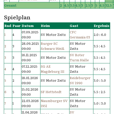
Gesamt
2
4.5
3.5
4.5
3
2.5
3
5
4.5
32.5
Spielplan
Rnd
Paar
Datum
Heim
Gast
Ergebnis
07.09.2025
CFC
1
4
SV Motor Zeitz
2.0 : 6.0
09:00
Germania 03
28.09.2025
Burger SC
SV Motor
2
3
3.5 : 4.5
09:00
Schwarz-Weiß
Zeitz
16.11.2025
SV Roter
3
3
SV Motor Zeitz
3.5 : 4.5
09:00
Turm Halle
07.12.2025
SG AE
SV Motor
4
4
3.5 : 4.5
09:00
Magdeburg III
Zeitz
18.01.2026
Reideburger
5
2
SV Motor Zeitz
3.0 : 5.0
09:00
SV 1990
15.02.2026
SV Motor
6
5
SF Hettstedt
5.5 : 2.5
09:00
Zeitz
22.03.2026
Naumburger SV
SV Motor
7
1
5.0 : 3.0
09:00
1951
Zeitz
11.04.2026
SV