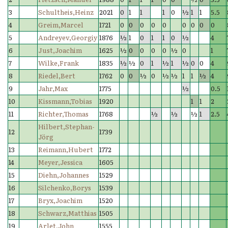
3
Schultheis,Heinz
2021
0
1
1
1
0
½
1
1
5.5
4
Greim,Marcel
1721
0
0
0
0
0
0
0
0
0
5
Andreyev,Georgiy
1876
½
1
0
1
1
0
½
4
6
Just,Joachim
1625
½
0
0
0
0
½
0
1
7
Wilke,Frank
1835
½
½
0
1
½
1
½
0
0
4
8
Riedel,Bert
1762
0
0
½
0
½
½
1
1
½
4
9
Jahr,Max
1775
½
0.5
10
Kissmann,Tobias
1920
1
1
2
11
Richter,Thomas
1768
½
½
½
1
2.5
Hilbert,Stephan-
12
1739
Jörg
13
Reimann,Hubert
1772
14
Meyer,Jessica
1605
15
Diehn,Johannes
1529
16
Silchenko,Borys
1539
17
Bryx,Joachim
1520
18
Schwarz,Matthias
1505
19
Arlet,John
1555