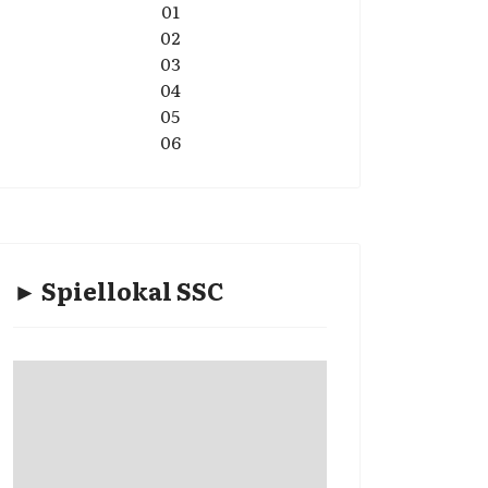
01
02
03
04
05
06
► Spiellokal SSC