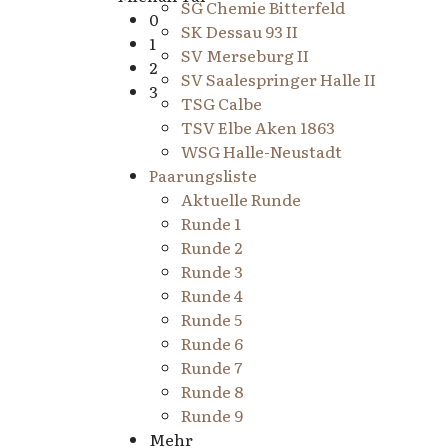
SG Chemie Bitterfeld
0
SK Dessau 93 II
1
SV Merseburg II
2
SV Saalespringer Halle II
3
TSG Calbe
TSV Elbe Aken 1863
WSG Halle-Neustadt
Paarungsliste
Aktuelle Runde
Runde 1
Runde 2
Runde 3
Runde 4
Runde 5
Runde 6
Runde 7
Runde 8
Runde 9
Mehr