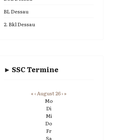
BL Dessau
2. Bkl Dessau
► SSC Termine
«
‹
August 26
›
»
Mo
Di
Mi
Do
Fr
Sa