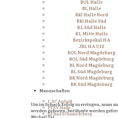
BOL Halle
BL Halle
Bkl Halle Nord
Bkl Halle Süd
KL Süd Halle
KL Mitte Halle
Bezirkspokal HA
JBL HA U10
BOL Nord Magdeburg
BOL Süd Magdeburg
BL Nord Magdeburg
BL Süd Magdeburg
BK Nord Magdeburg
BK Süd Magdeburg
Mannschaften
1. SC Anhalt
Um im Schach Erfolg zu erringen, muss ma
PTSV Halle
werden geboren, berühmte werden gefor
SF Bad Schmiedeberg
Michail Tal