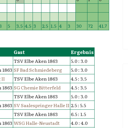
3
5
3.5
4.5
3
2.5
1.5
4
3
30
72
41.7
Gast
Ergebnis
TSV Elbe Aken 1863
5.0 : 3.0
 1863
SF Bad Schmiedeberg
5.0 : 3.0
II
TSV Elbe Aken 1863
4.5 : 3.5
 1863
SG Chemie Bitterfeld
4.5 : 3.5
TSV Elbe Aken 1863
5.0 : 3.0
 1863
SV Saalespringer Halle II
2.5 : 5.5
TSV Elbe Aken 1863
6.5 : 1.5
 1863
WSG Halle-Neustadt
4.0 : 4.0