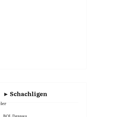
► Schachligen
ler
BOL Dessau