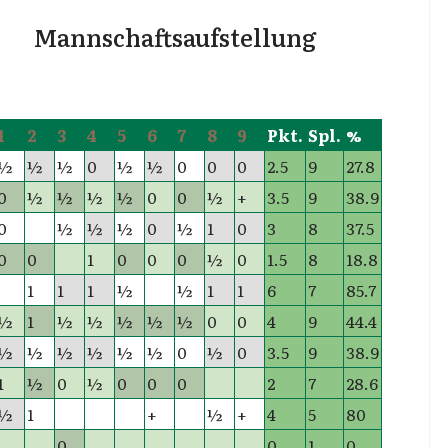
Mannschaftsaufstellung
1
2
3
4
5
6
7
8
9
Pkt.
Spl.
%
½
½
½
0
½
½
0
0
0
2.5
9
27.8
0
½
½
½
½
0
0
½
+
3.5
9
38.9
0
½
½
½
0
½
1
0
3
8
37.5
0
0
1
0
0
0
½
0
1.5
8
18.8
1
1
1
½
½
1
1
6
7
85.7
½
1
½
½
½
½
½
0
0
4
9
44.4
½
½
½
½
½
½
0
½
0
3.5
9
38.9
1
½
0
½
0
0
0
2
7
28.6
½
1
+
½
+
4
5
80
0
0
1
0