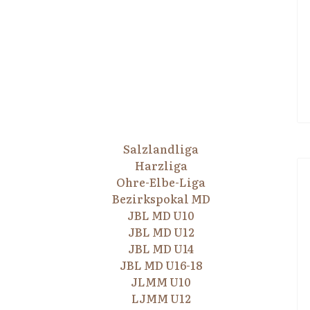
Salzlandliga
Harzliga
Ohre-Elbe-Liga
Bezirkspokal MD
JBL MD U10
JBL MD U12
JBL MD U14
JBL MD U16-18
JLMM U10
LJMM U12