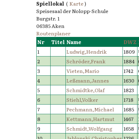
Spiellokal
(
Karte
)
Speisesaal der Nolopp-Schule
Burgstr. 1
06385 Aken
Routenplaner
Nr
Titel
Name
DWZ
1
Ludwig,Hendrik
1809
2
Schröder,Frank
1884
3
Vieten,Mario
1742
4
Leßmann,Jannes
1630
5
Schmidtke,Olaf
1823
6
Stiehl,Volker
1718
7
Pechmann,Michael
1685
8
Kettmann,Hartmut
1467
9
Schmidt,Wolfgang
1658
10
Jablonski,Christopher
1236