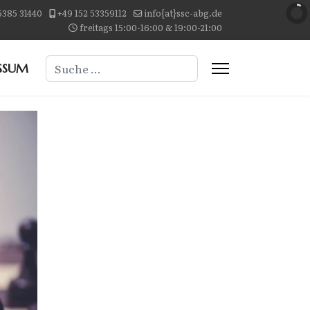
5385 31440
+49 152 53359112
info{at}ssc-abg.de
freitags 15:00-16:00 & 19:00-21:00
Suchen
SSUM