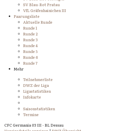
SV Blau-Rot Pratau
VfL Gräfenhainichen III
Paarungsliste
Aktuelle Runde
Runde 1
Runde 2
Runde 3
Runde 4
Runde 5
Runde 6
Runde 7
Mehr
Teilnehmerliste
DWZ der Liga
Ligastatistiken
Infokarte
Saisonstatistiken
Termine
CFC Germania 03 III - BL Dessau
Vereinsdetails anzeigen
|
DWZ Übersicht