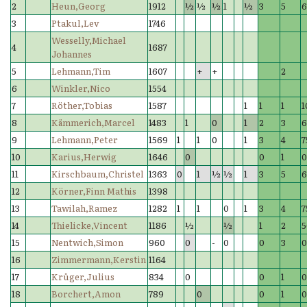
2
Heun,Georg
1912
½
½
½
1
½
3
5
3
Ptakul,Lev
1746
Wesselly,Michael
4
1687
Johannes
5
Lehmann,Tim
1607
+
+
2
6
Winkler,Nico
1554
7
Röther,Tobias
1587
1
1
1
1
8
Kämmerich,Marcel
1483
1
0
1
2
3
6
9
Lehmann,Peter
1569
1
1
0
1
3
4
7
10
Karius,Herwig
1646
0
0
1
11
Kirschbaum,Christel
1363
0
1
½
½
1
3
5
12
Körner,Finn Mathis
1398
13
Tawilah,Ramez
1282
1
1
0
1
3
4
7
14
Thielicke,Vincent
1186
½
½
1
2
5
15
Nentwich,Simon
960
0
-
0
0
3
16
Zimmermann,Kerstin
1164
17
Krüger,Julius
834
0
0
1
18
Borchert,Amon
789
0
0
1