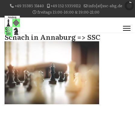
+49 35385 31440
+49 152 53359112
info{at}ssc-abg.de
freitags 15:00-16:00 & 19:00-21:00
Schach in Annaburg => SSC