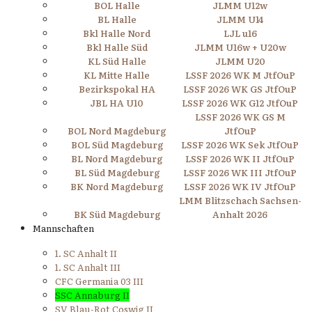
BOL Halle
JLMM U12w
BL Halle
JLMM U14
Bkl Halle Nord
LJL u16
Bkl Halle Süd
JLMM U16w + U20w
KL Süd Halle
JLMM U20
KL Mitte Halle
LSSF 2026 WK M JtfOuP
Bezirkspokal HA
LSSF 2026 WK GS JtfOuP
JBL HA U10
LSSF 2026 WK G12 JtfOuP
LSSF 2026 WK GS M
BOL Nord Magdeburg
JtfOuP
BOL Süd Magdeburg
LSSF 2026 WK Sek JtfOuP
BL Nord Magdeburg
LSSF 2026 WK II JtfOuP
BL Süd Magdeburg
LSSF 2026 WK III JtfOuP
BK Nord Magdeburg
LSSF 2026 WK IV JtfOuP
LMM Blitzschach Sachsen-
BK Süd Magdeburg
Anhalt 2026
Mannschaften
1. SC Anhalt II
1. SC Anhalt III
CFC Germania 03 III
SSC Annaburg II
SV Blau-Rot Coswig II