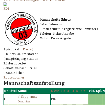
Mannschaftsführer
Peter Lehmann
E-Mail : Nur für registrierte Benutzer !
Telefon : Keine Angabe
Mobil : Keine Angabe
Spiellokal
(
Karte
)
Kleiner Saal im Stadion
(Haupteingang Stadion
Rüsternbreite)
Sebastian-Bach-Str. 23
06366 Köthen
Routenplaner
Mannschaftsaufstellung
Nr
Titel
Name
DWZ
1
2
3
4
5
6
7
Pkt.
Spl.
Philipp,Hans-
1
1949
Joachim