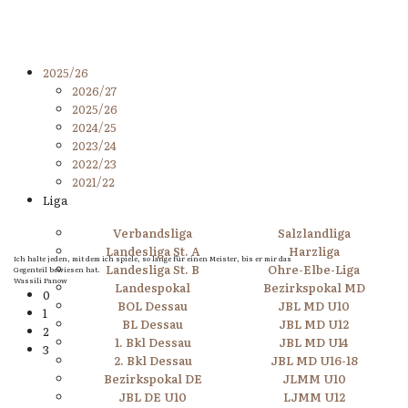
2025/26
2026/27
2025/26
2024/25
2023/24
2022/23
2021/22
Liga
Verbandsliga
Salzlandliga
Landesliga St. A
Harzliga
Ich halte jeden, mit dem ich spiele, so lange für einen Meister, bis er mir das
Landesliga St. B
Ohre-Elbe-Liga
Gegenteil bewiesen hat.
Wassili Panow
Landespokal
Bezirkspokal MD
0
BOL Dessau
JBL MD U10
1
BL Dessau
JBL MD U12
2
1. Bkl Dessau
JBL MD U14
3
2. Bkl Dessau
JBL MD U16-18
Bezirkspokal DE
JLMM U10
JBL DE U10
LJMM U12