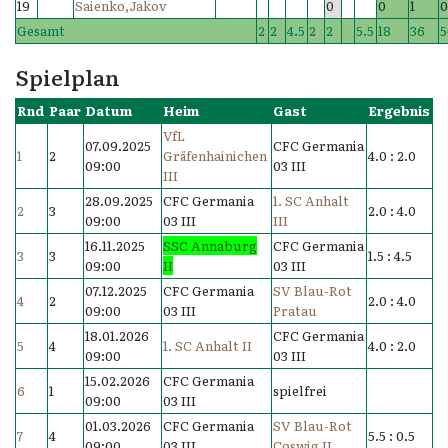
19
Saienko,Jakov
0
0
1
Gesamt
2
2
4.5
2
2
5.5
18
36
5
Spielplan
Rnd
Paar
Datum
Heim
Gast
Ergebnis
VfL
07.09.2025
CFC Germania
1
2
Gräfenhainichen
4.0 : 2.0
09:00
03 III
III
28.09.2025
CFC Germania
1. SC Anhalt
2
3
2.0 : 4.0
09:00
03 III
III
16.11.2025
SSC Annaburg
CFC Germania
3
3
1.5 : 4.5
09:00
II
03 III
07.12.2025
CFC Germania
SV Blau-Rot
4
2
2.0 : 4.0
09:00
03 III
Pratau
18.01.2026
CFC Germania
5
4
1. SC Anhalt II
4.0 : 2.0
09:00
03 III
15.02.2026
CFC Germania
6
1
spielfrei
09:00
03 III
01.03.2026
CFC Germania
SV Blau-Rot
7
4
5.5 : 0.5
09:00
03 III
Coswig II