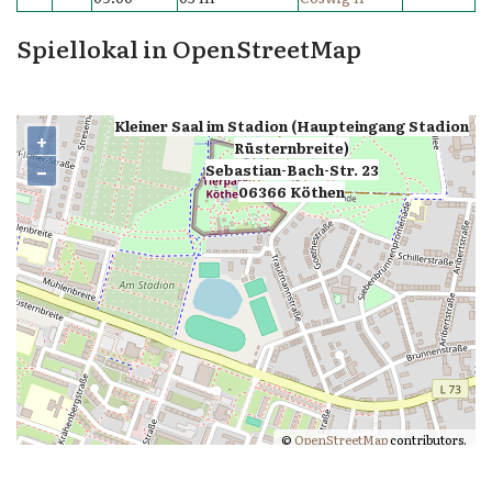
Spiellokal in OpenStreetMap
Kleiner Saal im Stadion (Haupteingang Stadion
+
Rüsternbreite)
−
,
Sebastian-Bach-Str. 23
06366 Köthen
©
OpenStreetMap
contributors.