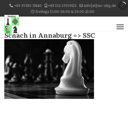
+49 35385 31440
+49 152 53359112
info{at}ssc-abg.de
freitags 15:00-16:00 & 19:00-21:00
Schach in Annaburg => SSC