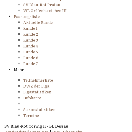
SV Blau-Rot Pratau
VfL Gräfenhainichen III
Paarungsliste
Aktuelle Runde
Runde 1
Runde 2
Runde 3
Runde 4
Runde 5
Runde 6
Runde 7
Mehr
Teilnehmerliste
DWZ der Liga
Ligastatistiken
Infokarte
Saisonstatistiken
Termine
SV Blau-Rot Coswig II - BL Dessau
Vereinsdetails anzeigen
|
DWZ Übersicht