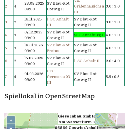
VfL
28.09.2025
SV Blau-Rot
2
4
Gräfenhainichen
3.0 : 3.0
09:00
Coswig II
III
16.11.2025
1. SC Anhalt
SV Blau-Rot
3
2
3.0 : 3.0
09:00
III
Coswig II
07.12.2025
SV Blau-Rot
4
3
SSC Annaburg II
4.0 : 2.0
09:00
Coswig II
18.01.2026
SV Blau-Rot
SV Blau-Rot
5
3
4.0 : 2.0
09:00
Pratau
Coswig II
15.02.2026
SV Blau-Rot
6
2
1. SC Anhalt II
2.0 : 4.0
09:00
Coswig II
CFC
01.03.2026
SV Blau-Rot
7
4
Germania 03
5.5 : 0.5
09:00
Coswig II
III
Spiellokal in OpenStreetMap
Giese Inbau GmbH
+
Am Wasserturm 3
−
,
06869 Coswig/Anhalt