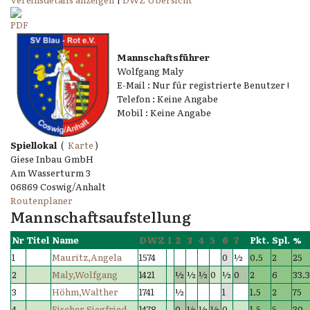
Mannschaftsführer
Wolfgang Maly
E-Mail : Nur für registrierte Benutzer !
Telefon : Keine Angabe
Mobil : Keine Angabe
Spiellokal
(
Karte
)
Giese Inbau GmbH
Am Wasserturm 3
06869 Coswig/Anhalt
Routenplaner
Mannschaftsaufstellung
Nr
Titel
Name
DWZ
1
2
3
4
5
6
7
Pkt.
Spl.
%
1
Mauritz,Angela
1574
0
½
0.5
2
25
2
Maly,Wolfgang
1421
½
½
½
0
½
0
2
6
33.
3
Höhm,Walther
1741
½
1
1.5
2
75
4
Fischer,Siegfried
1478
0
½
½
½
0
1.5
5
30