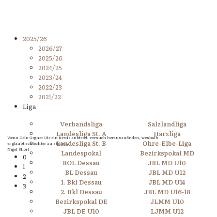
2025/26
2026/27
2025/26
2024/25
2023/24
2022/23
2021/22
Liga
Verbandsliga
Salzlandliga
Landesliga St. A
Harzliga
Wenn Dein Gegner Dir ein Remis anbietet, versuch herauszufinden, weshalb
Landesliga St. B
Ohre-Elbe-Liga
er glaubt schlechter zu stehen.
Nigel Short
Landespokal
Bezirkspokal MD
0
BOL Dessau
JBL MD U10
1
BL Dessau
JBL MD U12
2
1. Bkl Dessau
JBL MD U14
3
2. Bkl Dessau
JBL MD U16-18
Bezirkspokal DE
JLMM U10
JBL DE U10
LJMM U12