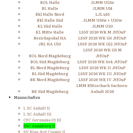
BOL Halle
JLMM U12w
BL Halle
JLMM U14
Bkl Halle Nord
LJL u16
Bkl Halle Süd
JLMM U16w + U20w
KL Süd Halle
JLMM U20
KL Mitte Halle
LSSF 2026 WK M JtfOuP
Bezirkspokal HA
LSSF 2026 WK GS JtfOuP
JBL HA U10
LSSF 2026 WK G12 JtfOuP
LSSF 2026 WK GS M
BOL Nord Magdeburg
JtfOuP
BOL Süd Magdeburg
LSSF 2026 WK Sek JtfOuP
BL Nord Magdeburg
LSSF 2026 WK II JtfOuP
BL Süd Magdeburg
LSSF 2026 WK III JtfOuP
BK Nord Magdeburg
LSSF 2026 WK IV JtfOuP
LMM Blitzschach Sachsen-
BK Süd Magdeburg
Anhalt 2026
Mannschaften
1. SC Anhalt II
1. SC Anhalt III
CFC Germania 03 III
SSC Annaburg II
SV Blau-Rot Coswig II