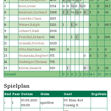
5
Boos,Irene
1354
0
0
½
0
½
0
1
6
16.7
6
Beisitzer,Gerhard
1368
1
1
½
½
0
0
3
6
50
7
Luserke,Claus
1163
8
Weiser,Ralph
1225
1
1
0
2
3
66.
9
Lehnert,Raik
1056
10
Treichel,Erhard
941
1
+
2
2
100
11
Grasnik,Torsten
1029
12
Otto,Hartmut
965
0
0
1
0
13
Humenda,Siegbert
971
0
0
1
0
14
Hadwiger,Thomas
776
15
Below,Jannick
925
1
0
1
2
50
Gesamt
3
3
4
2
2
0.5
14.5
36
40.
Spielplan
Rnd
Paar
Datum
Heim
Gast
Ergebnis
07.09.2025
SV Blau-Rot
1
1
spielfrei
09:00
Coswig II