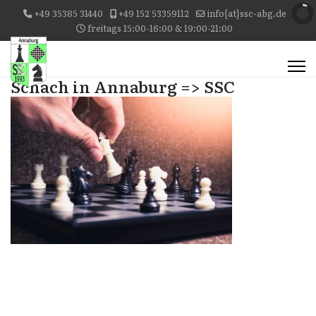
+49 35385 31440
+49 152 53359112
info{at}ssc-abg.de
freitags 15:00-16:00 & 19:00-21:00
Schach in Annaburg => SSC