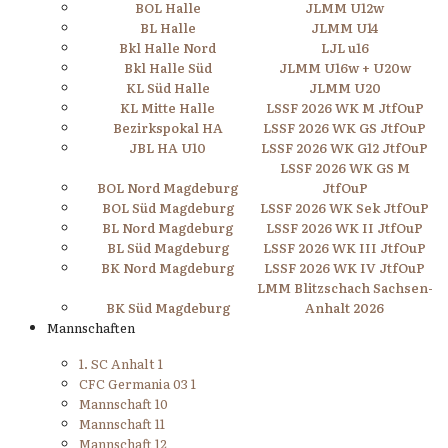
BOL Halle
JLMM U12w
BL Halle
JLMM U14
Bkl Halle Nord
LJL u16
Bkl Halle Süd
JLMM U16w + U20w
KL Süd Halle
JLMM U20
KL Mitte Halle
LSSF 2026 WK M JtfOuP
Bezirkspokal HA
LSSF 2026 WK GS JtfOuP
JBL HA U10
LSSF 2026 WK G12 JtfOuP
LSSF 2026 WK GS M
BOL Nord Magdeburg
JtfOuP
BOL Süd Magdeburg
LSSF 2026 WK Sek JtfOuP
BL Nord Magdeburg
LSSF 2026 WK II JtfOuP
BL Süd Magdeburg
LSSF 2026 WK III JtfOuP
BK Nord Magdeburg
LSSF 2026 WK IV JtfOuP
LMM Blitzschach Sachsen-
BK Süd Magdeburg
Anhalt 2026
Mannschaften
1. SC Anhalt 1
CFC Germania 03 1
Mannschaft 10
Mannschaft 11
Mannschaft 12