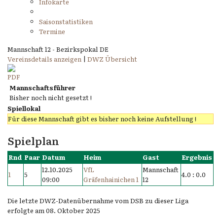
Infokarte
Saisonstatistiken
Termine
Mannschaft 12 - Bezirkspokal DE
Vereinsdetails anzeigen
|
DWZ Übersicht
Mannschaftsführer
Bisher noch nicht gesetzt !
Spiellokal
Für diese Mannschaft gibt es bisher noch keine Aufstellung !
Spielplan
Rnd
Paar
Datum
Heim
Gast
Ergebnis
12.10.2025
VfL
Mannschaft
1
5
4.0 : 0.0
09:00
Gräfenhainichen 1
12
Die letzte DWZ-Datenübernahme vom DSB zu dieser Liga
erfolgte am 08. Oktober 2025