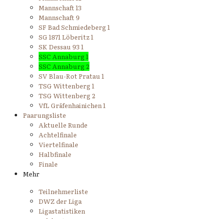
Mannschaft 13
Mannschaft 9
SF Bad Schmiedeberg 1
SG 1871 Löberitz 1
SK Dessau 93 1
SSC Annaburg 1
SSC Annaburg 2
SV Blau-Rot Pratau 1
TSG Wittenberg 1
TSG Wittenberg 2
VfL Gräfenhainichen 1
Paarungsliste
Aktuelle Runde
Achtelfinale
Viertelfinale
Halbfinale
Finale
Mehr
Teilnehmerliste
DWZ der Liga
Ligastatistiken