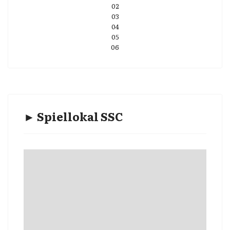
02
03
04
05
06
► Spiellokal SSC