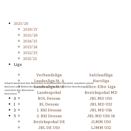
2025/26
2026/27
2025/26
2024/25
2023/24
2022/23
2021/22
Liga
Verbandsliga
Salzlandliga
Landesliga St. A
Harzliga
Schach bereichert den Menschen in kulturvoller Hinsicht, erweitert seinen
Landesliga St. B
Ohre-Elbe-Liga
Horizont und fördert die Entwicklung freundschaftlicher Beziehungen
zwischen den Menschen.
Landespokal
Bezirkspokal MD
Paul Keres
0
BOL Dessau
JBL MD U10
1
BL Dessau
JBL MD U12
2
1. Bkl Dessau
JBL MD U14
3
2. Bkl Dessau
JBL MD U16-18
Bezirkspokal DE
JLMM U10
JBL DE U10
LJMM U12