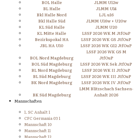
BOL Halle
JLMM U12w
BL Halle
JLMM U14
Bkl Halle Nord
LJL u16
Bkl Halle Süd
JLMM U16w + U20w
KL Süd Halle
JLMM U20
KL Mitte Halle
LSSF 2026 WK M JtfOuP
Bezirkspokal HA
LSSF 2026 WK GS JtfOuP
JBL HA U10
LSSF 2026 WK G12 JtfOuP
LSSF 2026 WK GS M
BOL Nord Magdeburg
JtfOuP
BOL Süd Magdeburg
LSSF 2026 WK Sek JtfOuP
BL Nord Magdeburg
LSSF 2026 WK II JtfOuP
BL Süd Magdeburg
LSSF 2026 WK III JtfOuP
BK Nord Magdeburg
LSSF 2026 WK IV JtfOuP
LMM Blitzschach Sachsen-
BK Süd Magdeburg
Anhalt 2026
Mannschaften
1. SC Anhalt 1
CFC Germania 03 1
Mannschaft 10
Mannschaft 11
Mannschaft 12