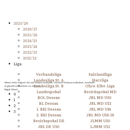
2025/26
2026/27
2025/26
2024/25
2023/24
2022/23
2021/22
Liga
Verbandsliga
Salzlandliga
Landesliga St. A
Harzliga
Wenn Dein Gegner Dir ein Remis anbietet, versuch herauszufinden, weshalb
Landesliga St. B
Ohre-Elbe-Liga
er glaubt schlechter zu stehen.
Nigel Short
Landespokal
Bezirkspokal MD
0
BOL Dessau
JBL MD U10
1
BL Dessau
JBL MD U12
2
1. Bkl Dessau
JBL MD U14
3
2. Bkl Dessau
JBL MD U16-18
Bezirkspokal DE
JLMM U10
JBL DE U10
LJMM U12