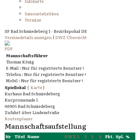
Infokarte
Saisonstatistiken
Termine
SF Bad Schmiedeberg 1 - Bezirkspokal DE
Vereinsdetails anzeigen
|
DWZ Übersicht
Mannschaftsführer
Thomas König
E-Mail : Nur für registrierte Benutzer !
Telefon : Nur für registrierte Benutzer !
Mobil : Nur für registrierte Benutzer !
Spiellokal
(
Karte
)
Kurhaus Bad Schmiedeberg
Kurpromenade 1
06905 Bad Schmiedeberg
Zufahrt über Lindenstraße
Routenplaner
Mannschaftsaufstellung
Nr
Titel
Name
DWZ
1
2
3
4
Pkt.
Spl.
%