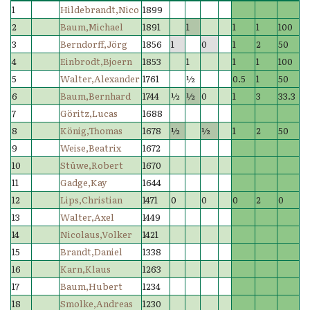
1
Hildebrandt,Nico
1899
2
Baum,Michael
1891
1
1
1
100
3
Berndorff,Jörg
1856
1
0
1
2
50
4
Einbrodt,Bjoern
1853
1
1
1
100
5
Walter,Alexander
1761
½
0.5
1
50
6
Baum,Bernhard
1744
½
½
0
1
3
33.3
7
Göritz,Lucas
1688
8
König,Thomas
1678
½
½
1
2
50
9
Weise,Beatrix
1672
10
Stüwe,Robert
1670
11
Gadge,Kay
1644
12
Lips,Christian
1471
0
0
0
2
0
13
Walter,Axel
1449
14
Nicolaus,Volker
1421
15
Brandt,Daniel
1338
16
Karn,Klaus
1263
17
Baum,Hubert
1234
18
Smolke,Andreas
1230