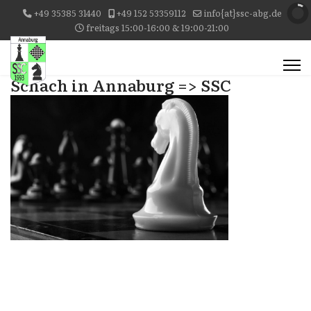
+49 35385 31440
+49 152 53359112
info{at}ssc-abg.de
freitags 15:00-16:00 & 19:00-21:00
Schach in Annaburg => SSC