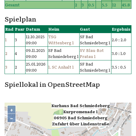
Gesamt
2
3
0.5
5.5
12
45.8
Spielplan
Rnd
Paar
Datum
Heim
Gast
Ergebnis
12.10.2025
TSG
SF Bad
1
3
2.0 : 2.0
09:00
Wittenberg 1
Schmiedeberg 1
09.11.2025
SF Bad
SV Blau-Rot
2
4
3.0 : 1.0
09:00
Schmiedeberg 1
Pratau 1
25.01.2026
SF Bad
3
2
1. SC Anhalt 1
3.5 : 0.5
09:00
Schmiedeberg 1
Spiellokal in OpenStreetMap
Kurhaus Bad Schmiedeberg
+
Kurpromenade 1
−
,
06905 Bad Schmiedeberg
Zufahrt über Lindenstraße