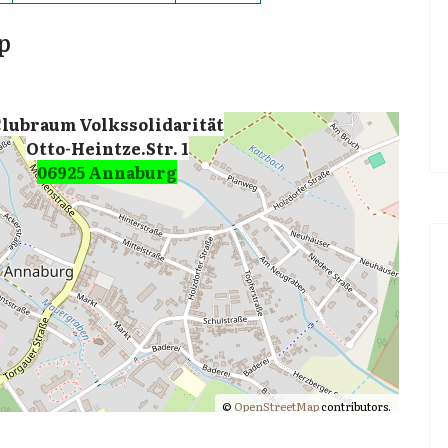
p
lubraum Volkssolidarität
Otto-Heintze.Str. 1
06925 Annaburg
©
OpenStreetMap
contributors.