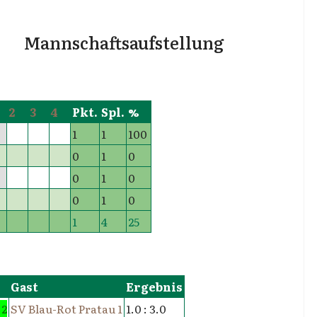
Mannschaftsaufstellung
2
3
4
Pkt.
Spl.
%
1
1
100
0
1
0
0
1
0
0
1
0
1
4
25
Gast
Ergebnis
 2
SV Blau-Rot Pratau 1
1.0 : 3.0