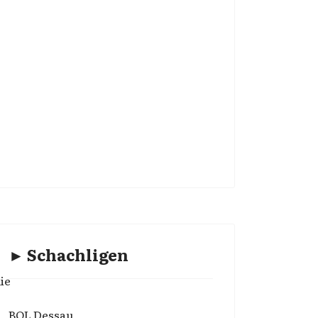
► Schachligen
ie
BOL Dessau