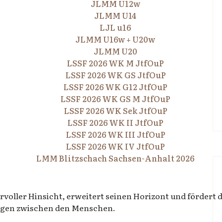
JLMM U12w
JLMM U14
LJL u16
JLMM U16w + U20w
JLMM U20
LSSF 2026 WK M JtfOuP
LSSF 2026 WK GS JtfOuP
LSSF 2026 WK G12 JtfOuP
LSSF 2026 WK GS M JtfOuP
LSSF 2026 WK Sek JtfOuP
LSSF 2026 WK II JtfOuP
LSSF 2026 WK III JtfOuP
LSSF 2026 WK IV JtfOuP
LMM Blitzschach Sachsen-Anhalt 2026
voller Hinsicht, erweitert seinen Horizont und fördert d
ngen zwischen den Menschen.