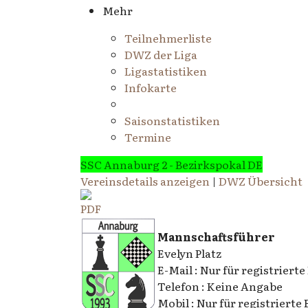
Mehr
Teilnehmerliste
DWZ der Liga
Ligastatistiken
Infokarte
Saisonstatistiken
Termine
SSC Annaburg 2 - Bezirkspokal DE
Vereinsdetails anzeigen
|
DWZ Übersicht
Mannschaftsführer
Evelyn Platz
E-Mail : Nur für registrierte
Telefon : Keine Angabe
Mobil : Nur für registrierte 