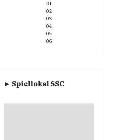
01
02
03
04
05
06
► Spiellokal SSC