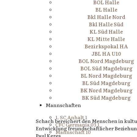
BOL Halle
BL Halle
Bkl Halle Nord
Bkl Halle Süd
KL Süd Halle
KL Mitte Halle
Bezirkspokal HA
JBL HA U10
BOL Nord Magdeburg
BOL Süd Magdeburg
BL Nord Magdeburg
BL Süd Magdeburg
BK Nord Magdeburg
BK Süd Magdeburg
Mannschaften
1. SC Anhalt 1
Schach bereichert den Menschen in kultur
CFC Germania 03 1
Entwicklung freundschaftlicher Beziehu
Mannschaft 10
Paul Keres