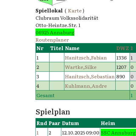
Spiellokal
(
Karte
)
Clubraum Volkssolidarität
Otto-Heintze.Str. 1
06925 Annaburg
Routenplaner
Nr
Titel
Name
DWZ
1
1
Hanitzsch,Fabian
1336
1
2
Wartke,Silke
1207
0
3
Hanitzsch,Sebastian
890
0
4
Kuhlmann,Andre
0
Gesamt
1
Spielplan
Rnd
Paar
Datum
Heim
1
2
12.10.2025 09:00
SSC Annaburg