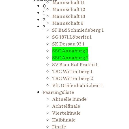
Mannschaft 11
0
Mannschaft 12
1
Mannschaft 13
2
Mannschaft 9
3
SF Bad Schmiedeberg 1
SG 1871 Löberitz 1
SK Dessau 93 1
SSC Annaburg 1
SSC Annaburg 2
SV Blau-Rot Pratau 1
TSG Wittenberg 1
TSG Wittenberg 2
VfL Gräfenhainichen 1
Paarungsliste
Aktuelle Runde
Achtelfinale
Viertelfinale
Halbfinale
Finale