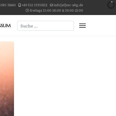
5385 31440
+49 152 53359112
info{at}ssc-abg.de
freitags 15:00-16:00 & 19:00-21:00
Suchen
SSUM