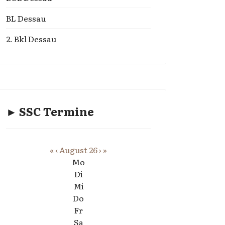
BL Dessau
2. Bkl Dessau
► SSC Termine
«
‹
August 26
›
»
Mo
Di
Mi
Do
Fr
Sa