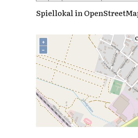
Spiellokal in OpenStreetMa
C
+
−
,