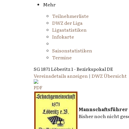
Mehr
Teilnehmerliste
DWZ der Liga
Ligastatistiken
Infokarte
Saisonstatistiken
Termine
SG 1871 Löberitz 1 - Bezirkspokal DE
Vereinsdetails anzeigen
|
DWZ Übersicht
Mannschaftsführer
Bisher noch nicht gese