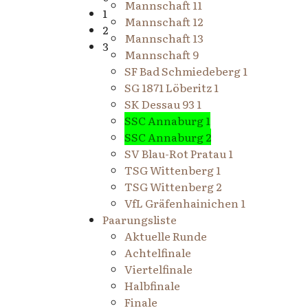
Mannschaft 11
1
Mannschaft 12
2
Mannschaft 13
3
Mannschaft 9
SF Bad Schmiedeberg 1
SG 1871 Löberitz 1
SK Dessau 93 1
SSC Annaburg 1
SSC Annaburg 2
SV Blau-Rot Pratau 1
TSG Wittenberg 1
TSG Wittenberg 2
VfL Gräfenhainichen 1
Paarungsliste
Aktuelle Runde
Achtelfinale
Viertelfinale
Halbfinale
Finale