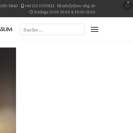
5385 31440
+49 152 53359112
info{at}ssc-abg.de
freitags 15:00-16:00 & 19:00-21:00
Suchen
SSUM