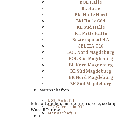
BOL Halle
BL Halle
Bkl Halle Nord
Bkl Halle Süd
KL Süd Halle
KL Mitte Halle
Bezirkspokal HA
JBL HA U10
BOL Nord Magdeburg
BOL Süd Magdeburg
BL Nord Magdeburg
BL Süd Magdeburg
BK Nord Magdeburg
BK Süd Magdeburg
Mannschaften
1. SC Anhalt 1
Ich halte jeden, mit dem ich spiele, so lan
CFC Germania 03 1
Wassili Panow
Mannschaft 10
0