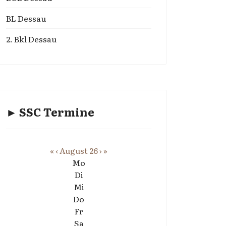
BL Dessau
2. Bkl Dessau
► SSC Termine
«
‹
August 26
›
»
Mo
Di
Mi
Do
Fr
Sa