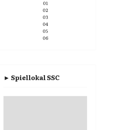
01
02
03
04
05
06
► Spiellokal SSC