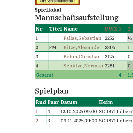
Spiellokal
Mannschaftsaufstellung
Nr
Titel
Name
DWZ
1
2
1
Pallas,Sebastian
2252
½
2
FM
Kitze,Alexander
2305
1
3
Böhm,Christian
2125
0
4
Schütze,Norman
2281
0
Gesamt
4
1.
Spielplan
Rnd
Paar
Datum
Heim
1
4
12.10.2025 09:00
SG 1871 Löberit
2
3
09.11.2025 09:00
SG 1871 Löberit