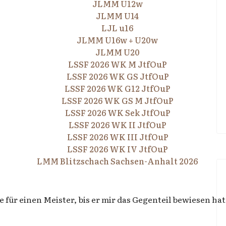
JLMM U12w
JLMM U14
LJL u16
JLMM U16w + U20w
JLMM U20
LSSF 2026 WK M JtfOuP
LSSF 2026 WK GS JtfOuP
LSSF 2026 WK G12 JtfOuP
LSSF 2026 WK GS M JtfOuP
LSSF 2026 WK Sek JtfOuP
LSSF 2026 WK II JtfOuP
LSSF 2026 WK III JtfOuP
LSSF 2026 WK IV JtfOuP
LMM Blitzschach Sachsen-Anhalt 2026
ge für einen Meister, bis er mir das Gegenteil bewiesen hat