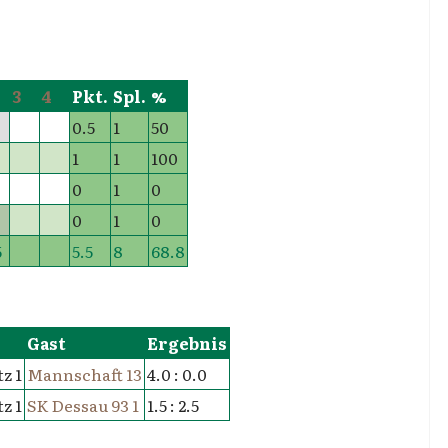
3
4
Pkt.
Spl.
%
0.5
1
50
1
1
100
0
1
0
0
1
0
5
5.5
8
68.8
Gast
Ergebnis
z 1
Mannschaft 13
4.0 : 0.0
z 1
SK Dessau 93 1
1.5 : 2.5