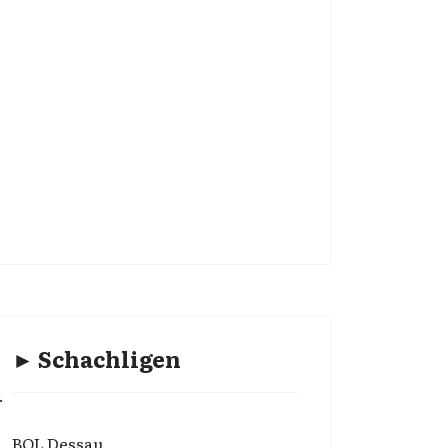
► Schachligen
.
BOL Dessau