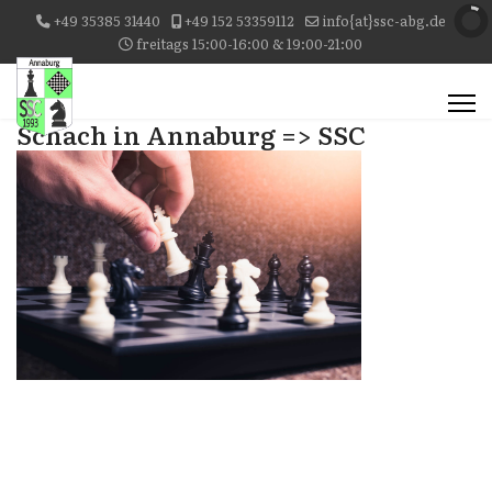
+49 35385 31440
+49 152 53359112
info{at}ssc-abg.de
freitags 15:00-16:00 & 19:00-21:00
Schach in Annaburg => SSC