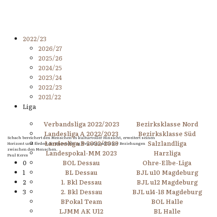
2022/23
2026/27
2025/26
2024/25
2023/24
2022/23
2021/22
Liga
Verbandsliga 2022/2023
Bezirksklasse Nord
Landesliga A 2022/2023
Bezirksklasse Süd
Schach bereichert den Menschen in kulturvoller Hinsicht, erweitert seinen
Landesliga B 2022/2023
Salzlandliga
Horizont und fördert die Entwicklung freundschaftlicher Beziehungen
zwischen den Menschen.
Landespokal-MM 2023
Harzliga
Paul Keres
0
BOL Dessau
Ohre-Elbe-Liga
1
BL Dessau
BJL u10 Magdeburg
2
1. Bkl Dessau
BJL u12 Magdeburg
3
2. Bkl Dessau
BJL u14-18 Magdeburg
BPokal Team
BOL Halle
LJMM AK U12
BL Halle