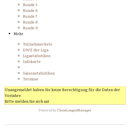
Runde 5
Runde 6
Runde 7
Runde 8
Runde 9
Mehr
Teilnehmerliste
DWZ der Liga
Ligastatistiken
Infokarte
Saisonstatistiken
Termine
Unangemeldet haben Sie keine Berechtigung für die Daten der
Vorjahre
Bitte melden Sie sich an!
Powered by
ChessLeagueManager