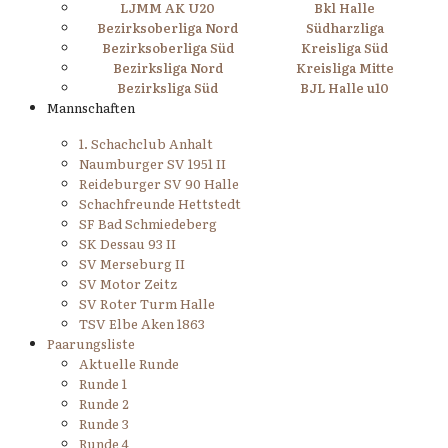
LJMM AK U20
Bkl Halle
Bezirksoberliga Nord
Südharzliga
Bezirksoberliga Süd
Kreisliga Süd
Bezirksliga Nord
Kreisliga Mitte
Bezirksliga Süd
BJL Halle u10
Mannschaften
1. Schachclub Anhalt
Naumburger SV 1951 II
Reideburger SV 90 Halle
Schachfreunde Hettstedt
SF Bad Schmiedeberg
SK Dessau 93 II
SV Merseburg II
SV Motor Zeitz
SV Roter Turm Halle
TSV Elbe Aken 1863
Paarungsliste
Aktuelle Runde
Runde 1
Runde 2
Runde 3
Runde 4