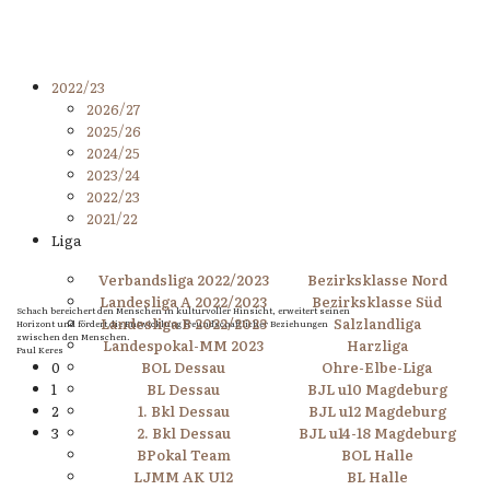
2022/23
2026/27
2025/26
2024/25
2023/24
2022/23
2021/22
Liga
Verbandsliga 2022/2023
Bezirksklasse Nord
Landesliga A 2022/2023
Bezirksklasse Süd
Schach bereichert den Menschen in kulturvoller Hinsicht, erweitert seinen
Landesliga B 2022/2023
Salzlandliga
Horizont und fördert die Entwicklung freundschaftlicher Beziehungen
zwischen den Menschen.
Landespokal-MM 2023
Harzliga
Paul Keres
0
BOL Dessau
Ohre-Elbe-Liga
1
BL Dessau
BJL u10 Magdeburg
2
1. Bkl Dessau
BJL u12 Magdeburg
3
2. Bkl Dessau
BJL u14-18 Magdeburg
BPokal Team
BOL Halle
LJMM AK U12
BL Halle