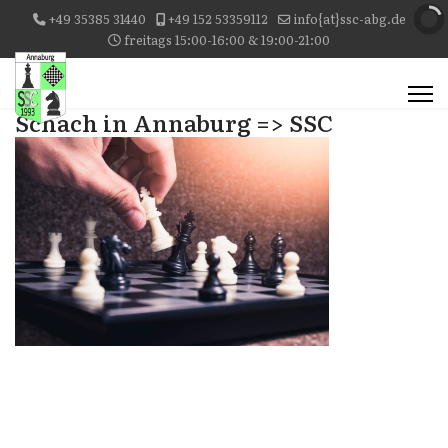
+49 35385 31440
+49 152 53359112
info{at}ssc-abg.de
freitags 15:00-16:00 & 19:00-21:00
Schach in Annaburg => SSC