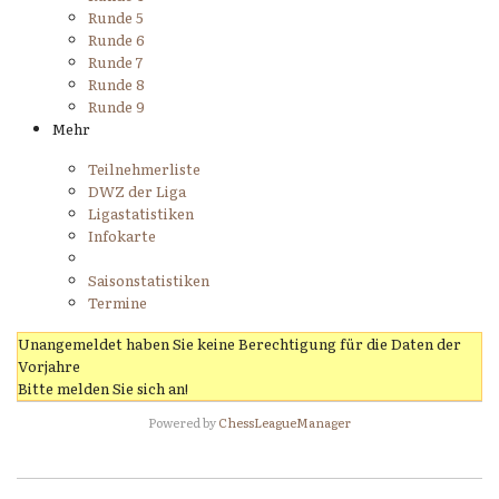
Runde 5
Runde 6
Runde 7
Runde 8
Runde 9
Mehr
Teilnehmerliste
DWZ der Liga
Ligastatistiken
Infokarte
Saisonstatistiken
Termine
Unangemeldet haben Sie keine Berechtigung für die Daten der
Vorjahre
Bitte melden Sie sich an!
Powered by
ChessLeagueManager