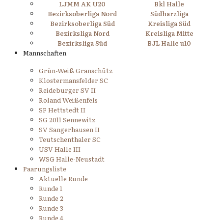
LJMM AK U20
Bkl Halle
Bezirksoberliga Nord
Südharzliga
Bezirksoberliga Süd
Kreisliga Süd
Bezirksliga Nord
Kreisliga Mitte
Bezirksliga Süd
BJL Halle u10
Mannschaften
Grün-Weiß Granschütz
Klostermansfelder SC
Reideburger SV II
Roland Weißenfels
SF Hettstedt II
SG 2011 Sennewitz
SV Sangerhausen II
Teutschenthaler SC
USV Halle III
WSG Halle-Neustadt
Paarungsliste
Aktuelle Runde
Runde 1
Runde 2
Runde 3
Runde 4