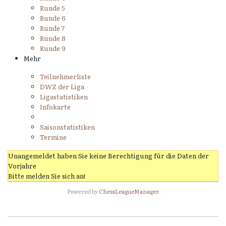
Runde 5
Runde 6
Runde 7
Runde 8
Runde 9
Mehr
Teilnehmerliste
DWZ der Liga
Ligastatistiken
Infokarte
Saisonstatistiken
Termine
Unangemeldet haben Sie keine Berechtigung für die Daten der
Vorjahre
Bitte melden Sie sich an!
Powered by
ChessLeagueManager