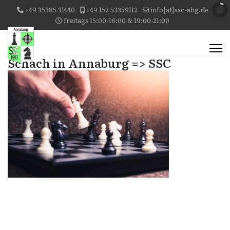
+49 35385 31440
+49 152 53359112
info{at}ssc-abg.de
freitags 15:00-16:00 & 19:00-21:00
Schach in Annaburg => SSC