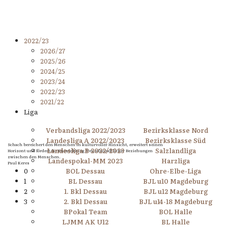
2022/23
2026/27
2025/26
2024/25
2023/24
2022/23
2021/22
Liga
Verbandsliga 2022/2023
Bezirksklasse Nord
Landesliga A 2022/2023
Bezirksklasse Süd
Schach bereichert den Menschen in kulturvoller Hinsicht, erweitert seinen
Landesliga B 2022/2023
Salzlandliga
Horizont und fördert die Entwicklung freundschaftlicher Beziehungen
zwischen den Menschen.
Landespokal-MM 2023
Harzliga
Paul Keres
0
BOL Dessau
Ohre-Elbe-Liga
1
BL Dessau
BJL u10 Magdeburg
2
1. Bkl Dessau
BJL u12 Magdeburg
3
2. Bkl Dessau
BJL u14-18 Magdeburg
BPokal Team
BOL Halle
LJMM AK U12
BL Halle