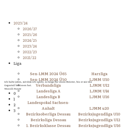
2023/24
2026/27
2025/26
2024/25
2023/24
2022/23
2021/22
Liga
Sen-LMM 2024 Ü65
Harzliga
Sen-LMM 2024 Ü50
LJMM U10
Ich halte jeden, mit dem ich spiele, so lange für einen Meister, bis er mir das
Verbandsliga
LJMM U12
Gegenteil bewiesen hat.
Wassili Panow
Landesliga A
LJMM U14
0
Landesliga B
LJMM U16
1
Landespokal Sachsen-
2
Anhalt
LJMM u20
3
Bezirksoberliga Dessau
Bezirksjugendliga U10
Bezirksliga Dessau
Bezirksjugendliga U12
1. Bezirksklasse Dessau
Bezirksjugendliga U16