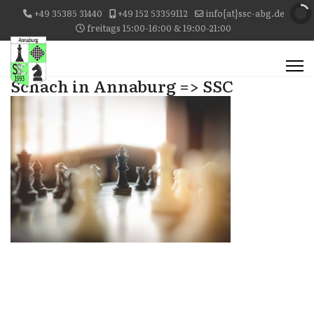
+49 35385 31440
+49 152 53359112
info{at}ssc-abg.de
freitags 15:00-16:00 & 19:00-21:00
Schach in Annaburg => SSC