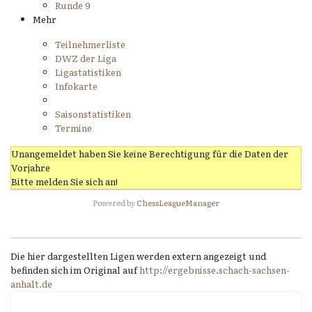
Runde 9
Mehr
Teilnehmerliste
DWZ der Liga
Ligastatistiken
Infokarte
Saisonstatistiken
Termine
Unangemeldet haben Sie keine Berechtigung für die Daten der
Vorjahre
Bitte melden Sie sich an!
Powered by
ChessLeagueManager
Die hier dargestellten Ligen werden extern angezeigt und
befinden sich im Original auf
http://ergebnisse.schach-sachsen-
anhalt.de