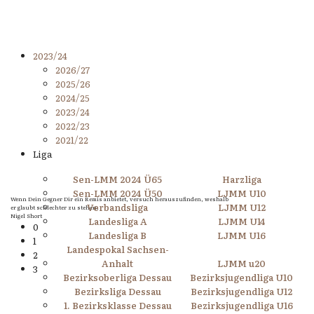
2023/24
2026/27
2025/26
2024/25
2023/24
2022/23
2021/22
Liga
Sen-LMM 2024 Ü65
Harzliga
Sen-LMM 2024 Ü50
LJMM U10
Wenn Dein Gegner Dir ein Remis anbietet, versuch herauszufinden, weshalb
Verbandsliga
LJMM U12
er glaubt schlechter zu stehen.
Nigel Short
Landesliga A
LJMM U14
0
Landesliga B
LJMM U16
1
Landespokal Sachsen-
2
Anhalt
LJMM u20
3
Bezirksoberliga Dessau
Bezirksjugendliga U10
Bezirksliga Dessau
Bezirksjugendliga U12
1. Bezirksklasse Dessau
Bezirksjugendliga U16