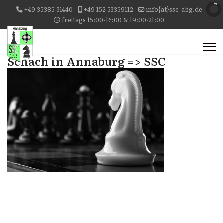
+49 35385 31440
+49 152 53359112
info{at}ssc-abg.de
freitags 15:00-16:00 & 19:00-21:00
Schach in Annaburg => SSC