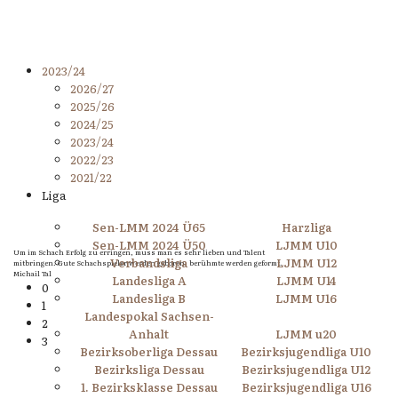
2023/24
2026/27
2025/26
2024/25
2023/24
2022/23
2021/22
Liga
Sen-LMM 2024 Ü65
Harzliga
Sen-LMM 2024 Ü50
LJMM U10
Um im Schach Erfolg zu erringen, muss man es sehr lieben und Talent
Verbandsliga
LJMM U12
mitbringen. Gute Schachspieler werden geboren, berühmte werden geformt.
Michail Tal
Landesliga A
LJMM U14
0
Landesliga B
LJMM U16
1
Landespokal Sachsen-
2
Anhalt
LJMM u20
3
Bezirksoberliga Dessau
Bezirksjugendliga U10
Bezirksliga Dessau
Bezirksjugendliga U12
1. Bezirksklasse Dessau
Bezirksjugendliga U16