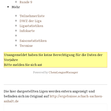
Runde 9
Mehr
Teilnehmerliste
DWZ der Liga
Ligastatistiken
Infokarte
Saisonstatistiken
Termine
Unangemeldet haben Sie keine Berechtigung für die Daten der
Vorjahre
Bitte melden Sie sich an!
Powered by
ChessLeagueManager
Die hier dargestellten Ligen werden extern angezeigt und
befinden sich im Original auf
http://ergebnisse.schach-sachsen-
anhalt.de