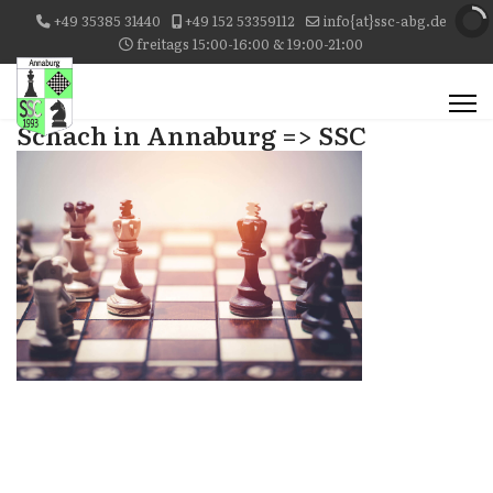
+49 35385 31440
+49 152 53359112
info{at}ssc-abg.de
freitags 15:00-16:00 & 19:00-21:00
Schach in Annaburg => SSC