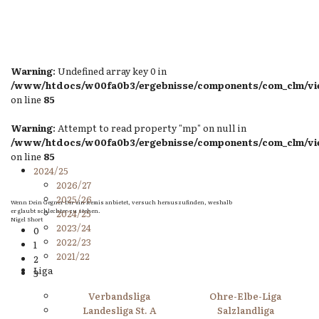
Warning
: Undefined array key 0 in
/www/htdocs/w00fa0b3/ergebnisse/components/com_clm/view
on line
85
Warning
: Attempt to read property "mp" on null in
/www/htdocs/w00fa0b3/ergebnisse/components/com_clm/view
on line
85
2024/25
2026/27
2025/26
Wenn Dein Gegner Dir ein Remis anbietet, versuch herauszufinden, weshalb
er glaubt schlechter zu stehen.
2024/25
Nigel Short
2023/24
0
2022/23
1
2021/22
2
Liga
3
Verbandsliga
Ohre-Elbe-Liga
Landesliga St. A
Salzlandliga