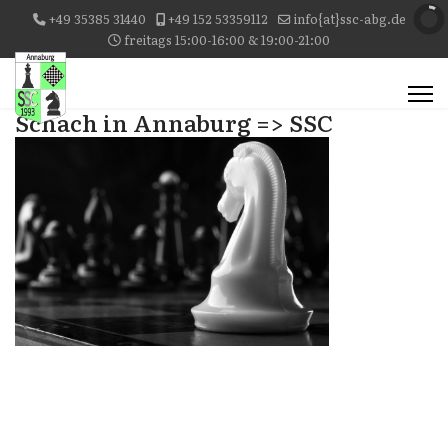
+49 35385 31440
+49 152 53359112
info{at}ssc-abg.de
freitags 15:00-16:00 & 19:00-21:00
Schach in Annaburg => SSC