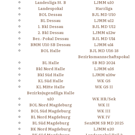
Landesliga St. B
LJMM u10
Landespokal
Harzliga
BOL Dessau
BJL MD U10
BL Dessau
LJMM u12
1. Bkl Dessau
BJL MD U12
2. Bkl Dessau
LJMM u12w
Bez.-Pokal Dessau
BJL MD U14
BMM U10 SB Dessau
LJMM u14
BOL Halle
BJL MD U16-18
Bezirksmannschaftspokal
BL Halle
SB MD 2024
Bkl Nord Halle
LJMM u16
Bkl Süd Halle
LJMM u16w
KL Süd Halle
WK GS
KL Mitte Halle
WK GS II
Bezirksjugendliga Halle
u10
WK HR/Sek
BOL Nord Magdeburg
WK II
BOL Süd Magdeburg
WK III
BL Nord Magdeburg
WK IV
BL Süd Magdeburg
SenMM SB MD 2025
BK Nord Magdeburg
LJMM u20
BK Süd Magdeburg
Landespokal Teil 2