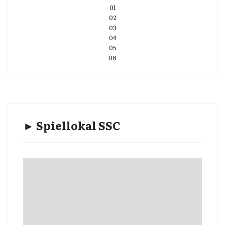
01
02
03
04
05
06
► Spiellokal SSC