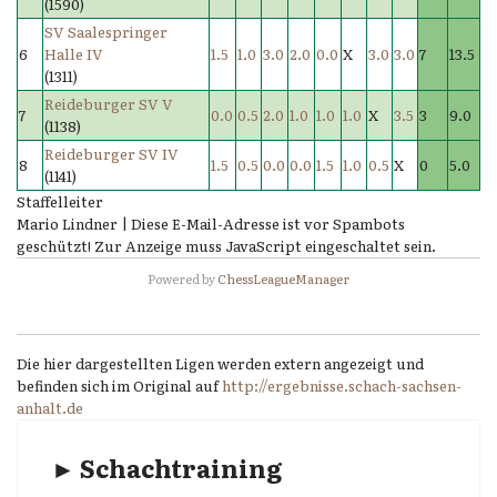
(1590)
SV Saalespringer
6
Halle IV
1.5
1.0
3.0
2.0
0.0
X
3.0
3.0
7
13.5
(1311)
Reideburger SV V
7
0.0
0.5
2.0
1.0
1.0
1.0
X
3.5
3
9.0
(1138)
Reideburger SV IV
8
1.5
0.5
0.0
0.0
1.5
1.0
0.5
X
0
5.0
(1141)
Staffelleiter
Mario Lindner |
Diese E-Mail-Adresse ist vor Spambots
geschützt! Zur Anzeige muss JavaScript eingeschaltet sein.
Powered by
ChessLeagueManager
Die hier dargestellten Ligen werden extern angezeigt und
befinden sich im Original auf
http://ergebnisse.schach-sachsen-
anhalt.de
► Schachtraining