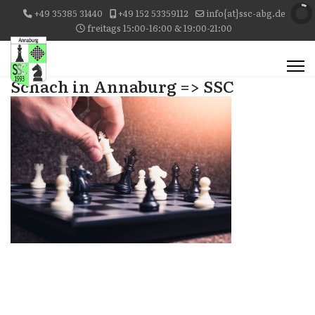
+49 35385 31440
+49 152 53359112
info{at}ssc-abg.de
freitags 15:00-16:00 & 19:00-21:00
Schach in Annaburg => SSC