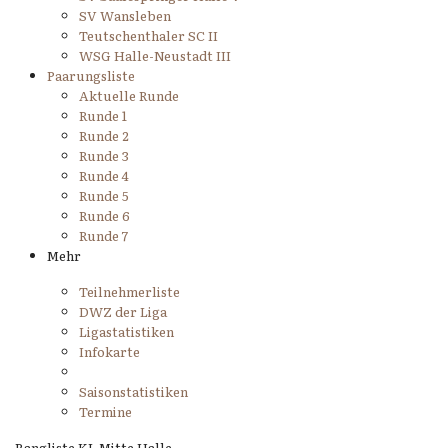
SV Wansleben
Teutschenthaler SC II
WSG Halle-Neustadt III
Paarungsliste
Aktuelle Runde
Runde 1
Runde 2
Runde 3
Runde 4
Runde 5
Runde 6
Runde 7
Mehr
Teilnehmerliste
DWZ der Liga
Ligastatistiken
Infokarte
Saisonstatistiken
Termine
Rangliste KL Mitte Halle