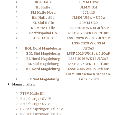
BOL Halle
JLMM U12w
BL Halle
JLMM U14
Bkl Halle Nord
LJL u16
Bkl Halle Süd
JLMM U16w + U20w
KL Süd Halle
JLMM U20
KL Mitte Halle
LSSF 2026 WK M JtfOuP
Bezirkspokal HA
LSSF 2026 WK GS JtfOuP
JBL HA U10
LSSF 2026 WK G12 JtfOuP
LSSF 2026 WK GS M
BOL Nord Magdeburg
JtfOuP
BOL Süd Magdeburg
LSSF 2026 WK Sek JtfOuP
BL Nord Magdeburg
LSSF 2026 WK II JtfOuP
BL Süd Magdeburg
LSSF 2026 WK III JtfOuP
BK Nord Magdeburg
LSSF 2026 WK IV JtfOuP
LMM Blitzschach Sachsen-
BK Süd Magdeburg
Anhalt 2026
Mannschaften
PTSV Halle III
Reideburger SV IV
Reideburger SV V
SV Saalespringer Halle IV
SV Saalespringer Halle V