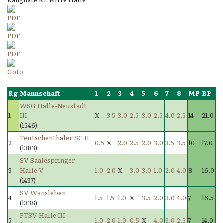
Rg
Mannschaft
1
2
3
4
5
6
7
8
MP
BP
WSG Halle-Neustadt
1
III
X
3.5
3.0
2.5
3.0
2.5
4.0
2.5
14
21.0
(1546)
Teutschenthaler SC II
2
0.5
X
2.0
2.5
2.0
3.0
3.5
3.5
10
17.0
(1383)
SV Saalespringer
3
Halle V
1.0
2.0
X
3.0
3.0
1.0
2.0
4.0
8
16.0
(1437)
SV Wansleben
4
1.5
1.5
1.0
X
3.5
2.0
3.0
4.0
7
16.5
(1338)
PTSV Halle III
5
1.0
2.0
1.0
0.5
X
4.0
3.0
2.5
7
14.0