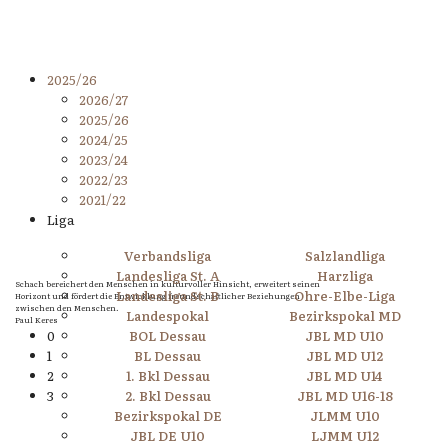
2025/26
2026/27
2025/26
2024/25
2023/24
2022/23
2021/22
Liga
Verbandsliga
Salzlandliga
Landesliga St. A
Harzliga
Schach bereichert den Menschen in kulturvoller Hinsicht, erweitert seinen
Landesliga St. B
Ohre-Elbe-Liga
Horizont und fördert die Entwicklung freundschaftlicher Beziehungen
zwischen den Menschen.
Landespokal
Bezirkspokal MD
Paul Keres
0
BOL Dessau
JBL MD U10
1
BL Dessau
JBL MD U12
2
1. Bkl Dessau
JBL MD U14
3
2. Bkl Dessau
JBL MD U16-18
Bezirkspokal DE
JLMM U10
JBL DE U10
LJMM U12