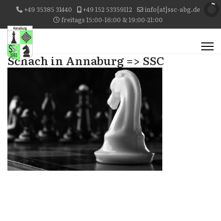
+49 35385 31440
+49 152 53359112
info{at}ssc-abg.de
freitags 15:00-16:00 & 19:00-21:00
Schach in Annaburg => SSC