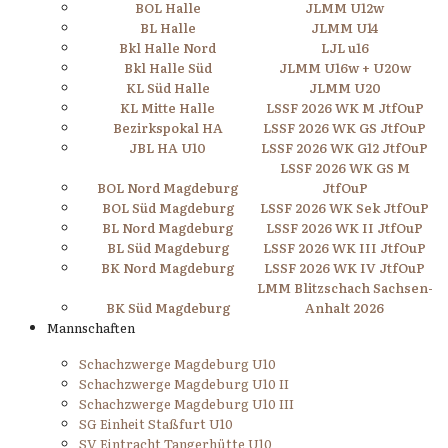
BOL Halle
JLMM U12w
BL Halle
JLMM U14
Bkl Halle Nord
LJL u16
Bkl Halle Süd
JLMM U16w + U20w
KL Süd Halle
JLMM U20
KL Mitte Halle
LSSF 2026 WK M JtfOuP
Bezirkspokal HA
LSSF 2026 WK GS JtfOuP
JBL HA U10
LSSF 2026 WK G12 JtfOuP
LSSF 2026 WK GS M
BOL Nord Magdeburg
JtfOuP
BOL Süd Magdeburg
LSSF 2026 WK Sek JtfOuP
BL Nord Magdeburg
LSSF 2026 WK II JtfOuP
BL Süd Magdeburg
LSSF 2026 WK III JtfOuP
BK Nord Magdeburg
LSSF 2026 WK IV JtfOuP
LMM Blitzschach Sachsen-
BK Süd Magdeburg
Anhalt 2026
Mannschaften
Schachzwerge Magdeburg U10
Schachzwerge Magdeburg U10 II
Schachzwerge Magdeburg U10 III
SG Einheit Staßfurt U10
SV Eintracht Tangerhütte U10