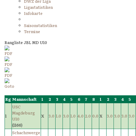
DWZ der Liga
Ligastatistiken
Infokarte
Saisonstatistiken
Termine
Rangliste JBL MD U10
Rg
Mannschaft
1
2
3
4
5
6
7
8
1
2
3
4
5
USC
Magdeburg
1
X
3.0
1.0
3.0
1.0
4.0
2.0
0.0
X
3.0
3.0
3.0
3.0
U10
(1166)
Schachzwerge