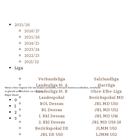
2025/26
2026/27
2025/26
2024/25
2023/24
2022/23
2021/22
Liga
Verbandsliga
Salzlandliga
Landesliga St. A
Harzliga
Wenn Dein Gegner Dir ein Remis anbietet, versuch herauszufinden, weshalb
Landesliga St. B
Ohre-Elbe-Liga
er glaubt schlechter zu stehen.
Nigel Short
Landespokal
Bezirkspokal MD
0
BOL Dessau
JBL MD U10
1
BL Dessau
JBL MD U12
2
1. Bkl Dessau
JBL MD U14
3
2. Bkl Dessau
JBL MD U16-18
Bezirkspokal DE
JLMM U10
JBL DE U10
LJMM U12