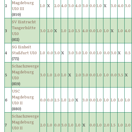
Magdeburg
2
1.0
X
2.0
4.0
3.0
4.0
3.0
0.0
1.0
X
3.0
4.0
3.0
U10 III
(859)
SV Eintracht
Tangerhütte
3
3.0
2.0
X
1.0
2.0
1.5
4.0
0.0
1.0
1.0
X
1.0
4.0
U10
(811)
SG Einheit
4
Staßfurt U10
1.0
0.0
3.0
X
3.0
3.0
1.0
0.0
1.0
0.0
3.0
X
0.5
(771)
Schachzwerge
Magdeburg
5
3.0
1.0
2.0
1.0
X
2.0
3.0
0.0
1.0
1.0
0.0
3.5
X
U10
(819)
USC
Magdeburg
6
0.0
0.0
2.5
1.0
2.0
X
3.0
0.0
1.0
1.0
1.0
1.0
1.0
U10 II
(880)
Schachzwerge
Magdeburg
7
2.0
1.0
0.0
3.0
1.0
1.0
X
0.0
1.0
2.0
1.5
1.0
2.0
U10 II