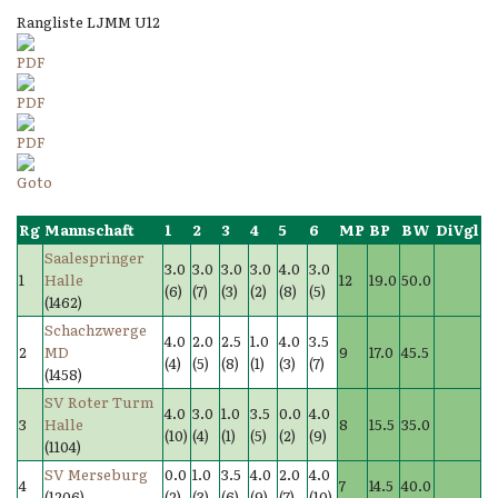
Rangliste LJMM U12
Rg
Mannschaft
1
2
3
4
5
6
MP
BP
BW
DiVgl
Saalespringer
3.0
3.0
3.0
3.0
4.0
3.0
1
Halle
12
19.0
50.0
(6)
(7)
(3)
(2)
(8)
(5)
(1462)
Schachzwerge
4.0
2.0
2.5
1.0
4.0
3.5
2
MD
9
17.0
45.5
(4)
(5)
(8)
(1)
(3)
(7)
(1458)
SV Roter Turm
4.0
3.0
1.0
3.5
0.0
4.0
3
Halle
8
15.5
35.0
(10)
(4)
(1)
(5)
(2)
(9)
(1104)
SV Merseburg
0.0
1.0
3.5
4.0
2.0
4.0
4
7
14.5
40.0
(1206)
(2)
(3)
(6)
(9)
(7)
(10)