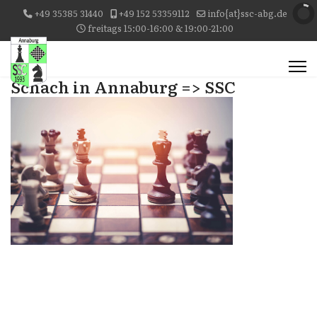
+49 35385 31440
+49 152 53359112
info{at}ssc-abg.de
freitags 15:00-16:00 & 19:00-21:00
Schach in Annaburg => SSC