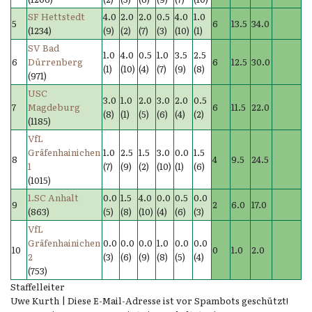
SF Hettstedt
4.0
2.0
2.0
0.5
4.0
1.0
5
6
13.5
34.0
(1234)
(9)
(2)
(7)
(3)
(10)
(1)
SV Bad
1.0
4.0
0.5
1.0
3.5
2.5
6
Dürrenberg
6
12.5
30.0
(1)
(10)
(4)
(7)
(9)
(8)
(971)
USC
3.0
1.0
2.0
3.0
2.0
0.5
7
Magdeburg
6
11.5
22.0
(8)
(1)
(5)
(6)
(4)
(2)
(1185)
VfL
Gräfenhainichen
1.0
2.5
1.5
3.0
0.0
1.5
8
4
9.5
24.5
1
(7)
(9)
(2)
(10)
(1)
(6)
(1015)
1.SC Anhalt
0.0
1.5
4.0
0.0
0.5
0.0
9
2
6.0
17.0
(863)
(5)
(8)
(10)
(4)
(6)
(3)
VfL
Gräfenhainichen
0.0
0.0
0.0
1.0
0.0
0.0
10
0
1.0
2.0
2
(3)
(6)
(9)
(8)
(5)
(4)
(753)
Staffelleiter
Uwe Kurth |
Diese E-Mail-Adresse ist vor Spambots geschützt!