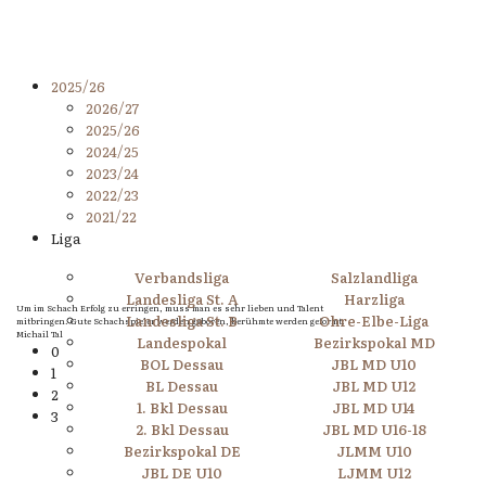
2025/26
2026/27
2025/26
2024/25
2023/24
2022/23
2021/22
Liga
Verbandsliga
Salzlandliga
Landesliga St. A
Harzliga
Um im Schach Erfolg zu erringen, muss man es sehr lieben und Talent
Landesliga St. B
Ohre-Elbe-Liga
mitbringen. Gute Schachspieler werden geboren, berühmte werden geformt.
Michail Tal
Landespokal
Bezirkspokal MD
0
BOL Dessau
JBL MD U10
1
BL Dessau
JBL MD U12
2
1. Bkl Dessau
JBL MD U14
3
2. Bkl Dessau
JBL MD U16-18
Bezirkspokal DE
JLMM U10
JBL DE U10
LJMM U12