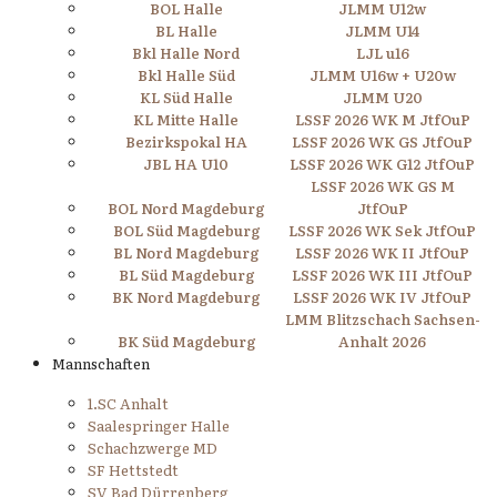
BOL Halle
JLMM U12w
BL Halle
JLMM U14
Bkl Halle Nord
LJL u16
Bkl Halle Süd
JLMM U16w + U20w
KL Süd Halle
JLMM U20
KL Mitte Halle
LSSF 2026 WK M JtfOuP
Bezirkspokal HA
LSSF 2026 WK GS JtfOuP
JBL HA U10
LSSF 2026 WK G12 JtfOuP
LSSF 2026 WK GS M
BOL Nord Magdeburg
JtfOuP
BOL Süd Magdeburg
LSSF 2026 WK Sek JtfOuP
BL Nord Magdeburg
LSSF 2026 WK II JtfOuP
BL Süd Magdeburg
LSSF 2026 WK III JtfOuP
BK Nord Magdeburg
LSSF 2026 WK IV JtfOuP
LMM Blitzschach Sachsen-
BK Süd Magdeburg
Anhalt 2026
Mannschaften
1.SC Anhalt
Saalespringer Halle
Schachzwerge MD
SF Hettstedt
SV Bad Dürrenberg