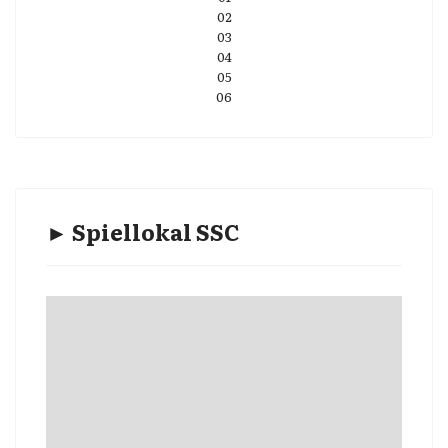
02
03
04
05
06
► Spiellokal SSC