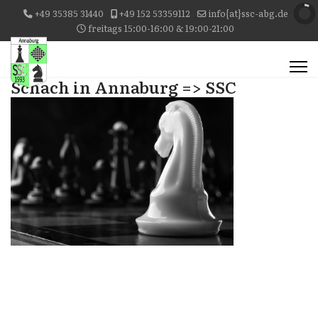
+49 35385 31440
+49 152 53359112
info{at}ssc-abg.de
freitags 15:00-16:00 & 19:00-21:00
Schach in Annaburg => SSC