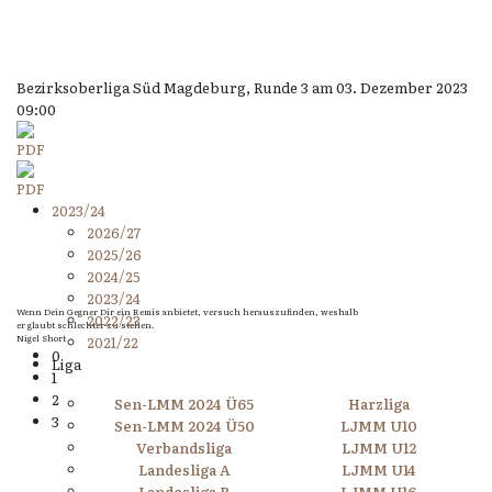
Bezirksoberliga Süd Magdeburg, Runde 3 am 03. Dezember 2023
09:00
2023/24
2026/27
2025/26
2024/25
2023/24
Wenn Dein Gegner Dir ein Remis anbietet, versuch herauszufinden, weshalb
2022/23
er glaubt schlechter zu stehen.
Nigel Short
2021/22
0
Liga
1
2
Sen-LMM 2024 Ü65
Harzliga
3
Sen-LMM 2024 Ü50
LJMM U10
Verbandsliga
LJMM U12
Landesliga A
LJMM U14
Landesliga B
LJMM U16