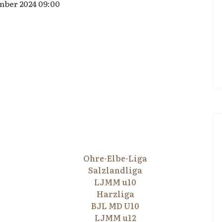
mber 2024 09:00
Ohre-Elbe-Liga
Salzlandliga
LJMM u10
Harzliga
BJL MD U10
LJMM u12