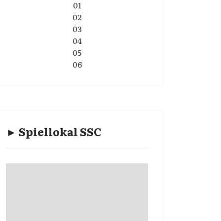
01
02
03
04
05
06
► Spiellokal SSC