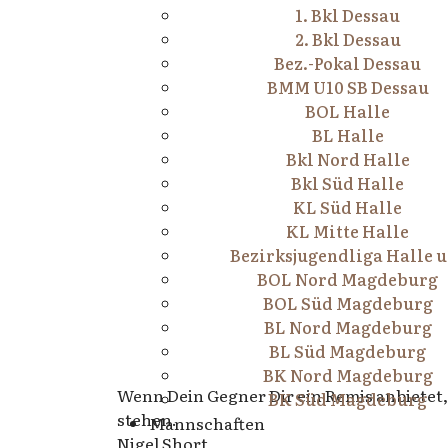
1. Bkl Dessau
2. Bkl Dessau
Bez.-Pokal Dessau
BMM U10 SB Dessau
BOL Halle
BL Halle
Bkl Nord Halle
Bkl Süd Halle
KL Süd Halle
KL Mitte Halle
Bezirksjugendliga Halle u
BOL Nord Magdeburg
BOL Süd Magdeburg
BL Nord Magdeburg
BL Süd Magdeburg
BK Nord Magdeburg
Wenn Dein Gegner Dir ein Remis anbietet,
BK Süd Magdeburg
stehen.
Mannschaften
Nigel Short