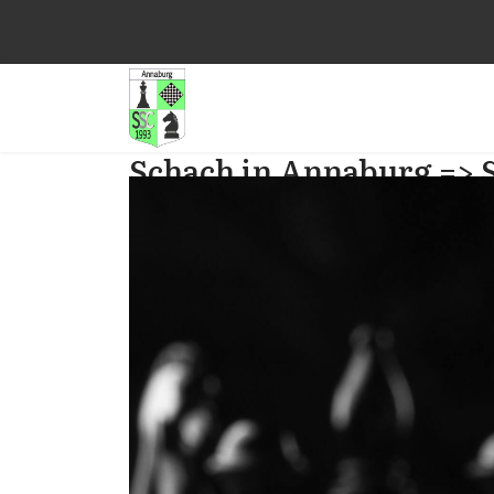
Schach in Annaburg => 