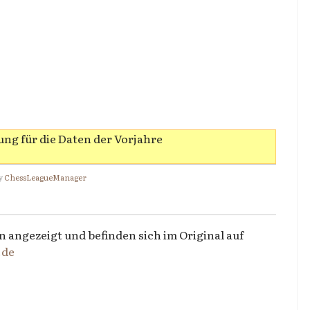
ng für die Daten der Vorjahre
y
ChessLeagueManager
n angezeigt und befinden sich im Original auf
.de