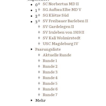
SC Norbertus MD II
0
SG Aufbau Elbe MD V
1
SG Klötze Süd
2
SV Freibauer Barleben II
3
SV Gardelegen II
SV Irxleben von 1919 II
SV Kali Wolmirstedt
USC Magdeburg IV
Paarungsliste
Aktuelle Runde
Runde 1
Runde 2
Runde 3
Runde 4
Runde 5
Runde 6
Runde 7
Mehr