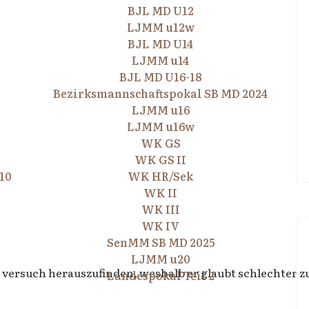
BJL MD U12
LJMM u12w
BJL MD U14
LJMM u14
BJL MD U16-18
Bezirksmannschaftspokal SB MD 2024
LJMM u16
LJMM u16w
WK GS
WK GS II
10
WK HR/Sek
WK II
WK III
WK IV
SenMM SB MD 2025
LJMM u20
 versuch herauszufinden, weshalb er glaubt schlechter z
Landespokal Teil 2