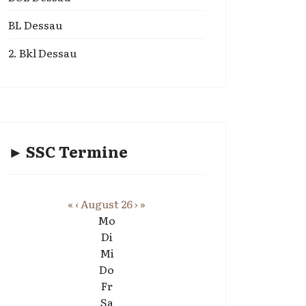
BL Dessau
2. Bkl Dessau
► SSC Termine
«
‹
August 26
›
»
Mo
Di
Mi
Do
Fr
Sa