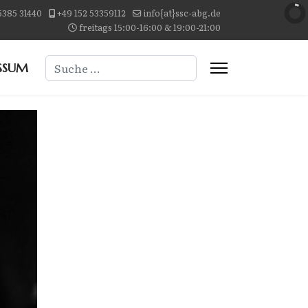
5385 31440
+49 152 53359112
info{at}ssc-abg.de
freitags 15:00-16:00 & 19:00-21:00
Suchen
SSUM