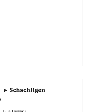
► Schachligen
u
BOL Dessau