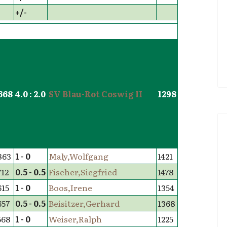
+/-
668
4.0 : 2.0
SV Blau-Rot Coswig II
1298
863
1 - 0
Maly,Wolfgang
1421
712
0.5 - 0.5
Fischer,Siegfried
1478
615
1 - 0
Boos,Irene
1354
657
0.5 - 0.5
Beisitzer,Gerhard
1368
568
1 - 0
Weiser,Ralph
1225