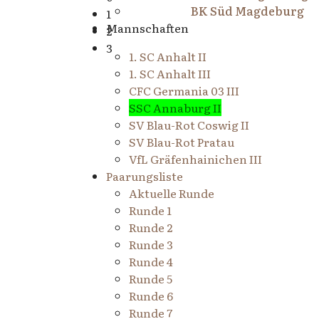
BK Süd Magdeburg
1
Mannschaften
2
3
1. SC Anhalt II
1. SC Anhalt III
CFC Germania 03 III
SSC Annaburg II
SV Blau-Rot Coswig II
SV Blau-Rot Pratau
VfL Gräfenhainichen III
Paarungsliste
Aktuelle Runde
Runde 1
Runde 2
Runde 3
Runde 4
Runde 5
Runde 6
Runde 7