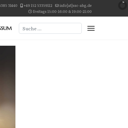
5385 31440
+49 152 53359112
info{at}ssc-abg.de
freitags 15:00-16:00 & 19:00-21:00
Suchen
SSUM