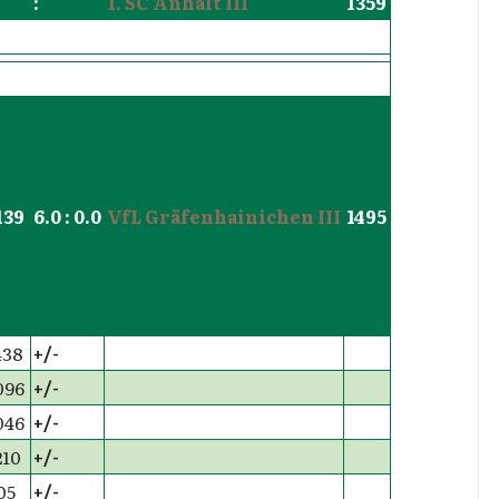
:
1. SC Anhalt III
1359
139
6.0 : 0.0
VfL Gräfenhainichen III
1495
438
+/-
096
+/-
046
+/-
210
+/-
05
+/-