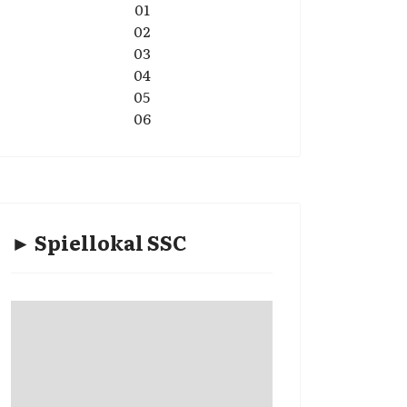
01
02
03
04
05
06
► Spiellokal SSC