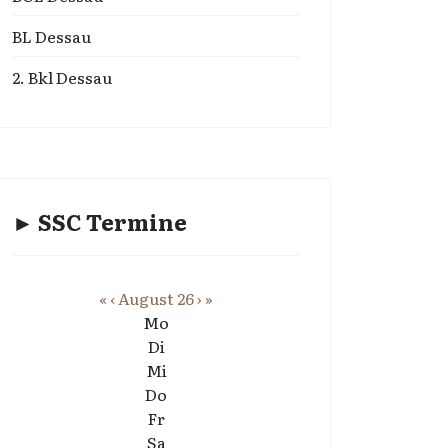
BL Dessau
2. Bkl Dessau
► SSC Termine
«
‹
August 26
›
»
Mo
Di
Mi
Do
Fr
Sa