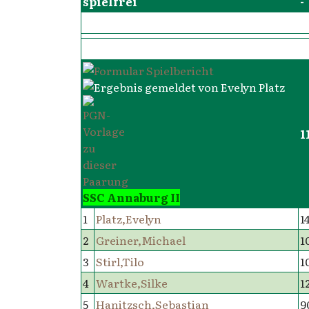
spielfrei
-
1
SSC Annaburg II
1
Platz,Evelyn
1
2
Greiner,Michael
1
3
Stirl,Tilo
1
4
Wartke,Silke
1
5
Hanitzsch,Sebastian
9