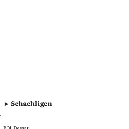
► Schachligen
.
BOL Dessau