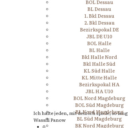
BOL Dessau
BL Dessau
1. Bkl Dessau
2. Bkl Dessau
Bezirkspokal DE
JBL DE U10
BOL Halle
BL Halle
Bkl Halle Nord
Bkl Halle Süd
KL Süd Halle
KL Mitte Halle
Bezirkspokal HA
JBL HA U10
BOL Nord Magdeburg
BOL Süd Magdeburg
BL Nord Magdeburg
Ich halte jeden, mit dem ich spiele, so lan
BL Süd Magdeburg
Wassili Panow
BK Nord Magdeburg
0