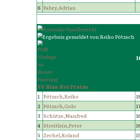
6
Fabry,Adrian
1
SV Blau-Rot Pratau
1
Pötzsch,Reiko
1
2
Pötzsch,Golo
1
3
Schütze,Manfred
1
4
Streitlein,Peter
1
5
Zechel,Roland
1