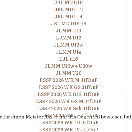
JBL MD U10
JBL MD U12
JBL MD U14
JBL MD U16-18
JLMM U10
LJMM U12
JLMM U12w
JLMM U14
LJL u16
JLMM U16w + U20w
JLMM U20
LSSF 2026 WK M JtfOuP
LSSF 2026 WK GS JtfOuP
LSSF 2026 WK G12 JtfOuP
LSSF 2026 WK GS M JtfOuP
LSSF 2026 WK Sek JtfOuP
LSSF 2026 WK II JtfOuP
ge für einen Meister, bis er mir das Gegenteil bewiesen hat
LSSF 2026 WK III JtfOuP
LSSF 2026 WK IV JtfOuP