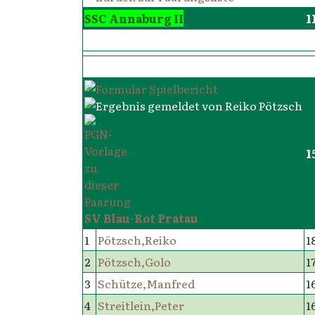
SSC Annaburg II
1
1
SV Blau-Rot Pratau
1
Pötzsch,Reiko
1
2
Pötzsch,Golo
1
3
Schütze,Manfred
1
4
Streitlein,Peter
1