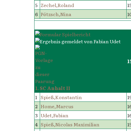
5
Zechel,Roland
1
6
Pötzsch,Nina
1
1
1. SC Anhalt II
1
Spieß,Konstantin
1
2
Home,Marcus
1
3
Udet,Fabian
1
4
Spieß,Nicolas Maximilian
1