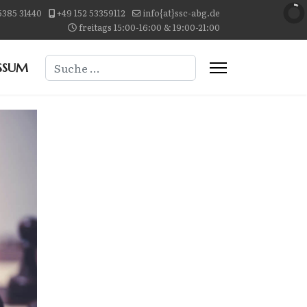
5385 31440
+49 152 53359112
info{at}ssc-abg.de
freitags 15:00-16:00 & 19:00-21:00
Suchen
SSUM