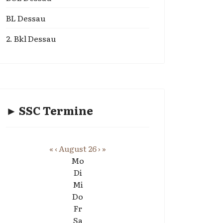
BL Dessau
2. Bkl Dessau
► SSC Termine
«
‹
August 26
›
»
Mo
Di
Mi
Do
Fr
Sa