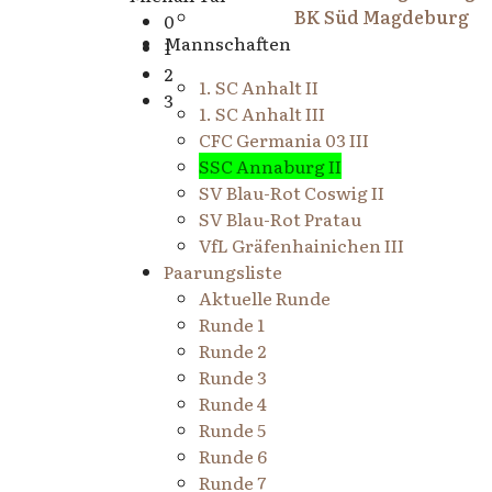
BK Süd Magdeburg
0
Mannschaften
1
2
1. SC Anhalt II
3
1. SC Anhalt III
CFC Germania 03 III
SSC Annaburg II
SV Blau-Rot Coswig II
SV Blau-Rot Pratau
VfL Gräfenhainichen III
Paarungsliste
Aktuelle Runde
Runde 1
Runde 2
Runde 3
Runde 4
Runde 5
Runde 6
Runde 7