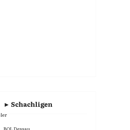
► Schachligen
ler
BOL Dessau