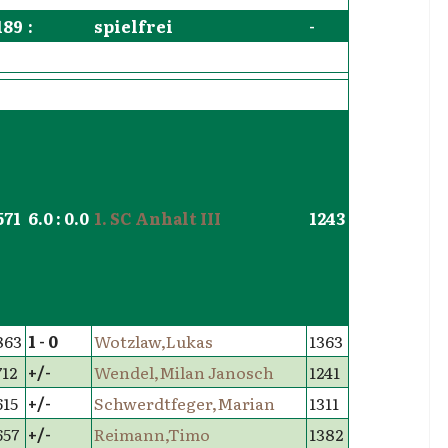
189
:
spielfrei
-
571
6.0 : 0.0
1. SC Anhalt III
1243
863
1 - 0
Wotzlaw,Lukas
1363
712
+/-
Wendel,Milan Janosch
1241
615
+/-
Schwerdtfeger,Marian
1311
657
+/-
Reimann,Timo
1382