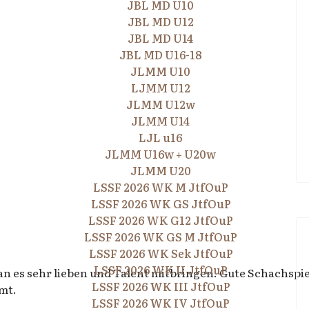
JBL MD U10
JBL MD U12
JBL MD U14
JBL MD U16-18
JLMM U10
LJMM U12
JLMM U12w
JLMM U14
LJL u16
JLMM U16w + U20w
JLMM U20
LSSF 2026 WK M JtfOuP
LSSF 2026 WK GS JtfOuP
LSSF 2026 WK G12 JtfOuP
LSSF 2026 WK GS M JtfOuP
LSSF 2026 WK Sek JtfOuP
LSSF 2026 WK II JtfOuP
n es sehr lieben und Talent mitbringen. Gute Schachspie
LSSF 2026 WK III JtfOuP
mt.
LSSF 2026 WK IV JtfOuP