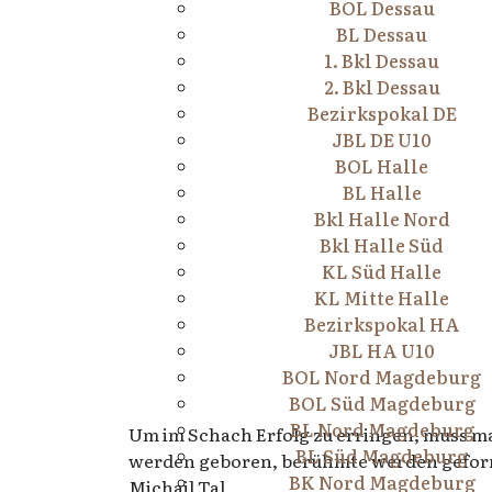
BOL Dessau
BL Dessau
1. Bkl Dessau
2. Bkl Dessau
Bezirkspokal DE
JBL DE U10
BOL Halle
BL Halle
Bkl Halle Nord
Bkl Halle Süd
KL Süd Halle
KL Mitte Halle
Bezirkspokal HA
JBL HA U10
BOL Nord Magdeburg
BOL Süd Magdeburg
BL Nord Magdeburg
Um im Schach Erfolg zu erringen, muss ma
BL Süd Magdeburg
werden geboren, berühmte werden gefor
BK Nord Magdeburg
Michail Tal