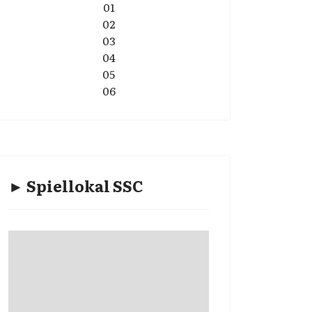
01
02
03
04
05
06
► Spiellokal SSC