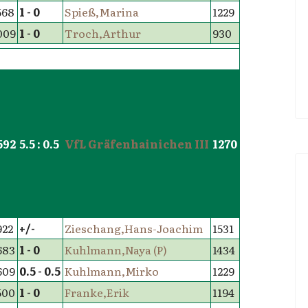
568
1 - 0
Spieß,Marina
1229
009
1 - 0
Troch,Arthur
930
592
5.5 : 0.5
VfL Gräfenhainichen III
1270
922
+/-
Zieschang,Hans-Joachim
1531
683
1 - 0
Kuhlmann,Naya (P)
1434
609
0.5 - 0.5
Kuhlmann,Mirko
1229
500
1 - 0
Franke,Erik
1194