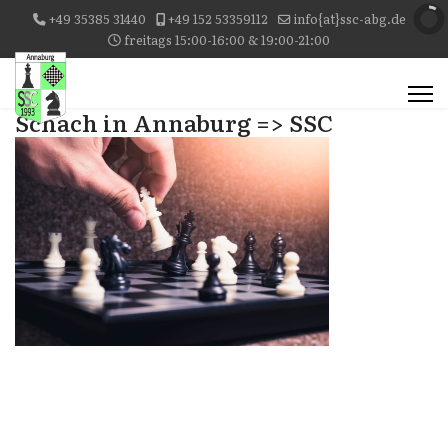
+49 35385 31440
+49 152 53359112
info{at}ssc-abg.de
freitags 15:00-16:00 & 19:00-21:00
Schach in Annaburg => SSC