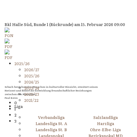
Bkl Halle Süd, Runde 1 (Rückrunde) am 15. Februar 2026 09:00
2025/26
2026/27
2025/26
2024/25
Schach bereichert den Menschen in kulturvoller Hinsicht, erweitert seinen
2023/24
Horizont und fördert die Entwicklung freundschaftlicher Beziehungen
2022/23
zwischen den Menschen.
Paul Keres
2021/22
0
Liga
1
2
Verbandsliga
Salzlandliga
3
Landesliga St. A
Harzliga
Landesliga St. B
Ohre-Elbe-Liga
Landespokal
Bezirkspokal MD