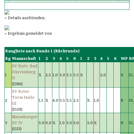
= Details ausblenden.
= Ergebnis gemeldet von
Rangliste nach Runde 1 (Rückrunde)
Rg
Mannschaft
1
2
3
4
5
6
1
2
3
4
5
6
MP
B
SV Eintr. Bad
Dürrenberg
1
X
2.5
1.0
3.0
3.5
3.5
X
2.0
9
15
II
(1386)
SV Roter
Turm Halle
2
1.5
X
4.0
3.5
3.5
2.5
X
1.0
8
16
III
(1529)
Naumburger
3
SV IV
3.0
0.0
X
1.0
3.0
3.0
3.0
X
8
13
(1513)