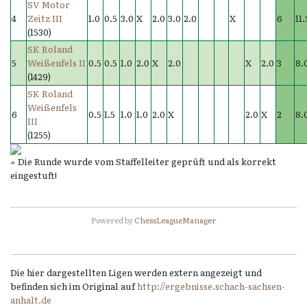
SV Motor
4
Zeitz III
1.0
0.5
3.0
X
2.0
3.0
2.0
X
6
11.
(1530)
SK Roland
5
Weißenfels II
0.5
0.5
1.0
2.0
X
2.0
X
2.0
3
8.
(1429)
SK Roland
Weißenfels
6
0.5
1.5
1.0
1.0
2.0
X
2.0
X
2
8.
III
(1255)
= Die Runde wurde vom Staffelleiter geprüft und als korrekt
eingestuft!
Powered by
ChessLeagueManager
Die hier dargestellten Ligen werden extern angezeigt und
befinden sich im Original auf
http://ergebnisse.schach-sachsen-
anhalt.de