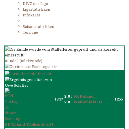
DWZ der Liga
Ligastatistiken
Infokarte
Saisonstatistiken
Termine
Runde 1 (Rückrunde)
2.0 :
SK Roland
1347
1255
2.0
Weißenfels III
SK Roland Weißenfels II