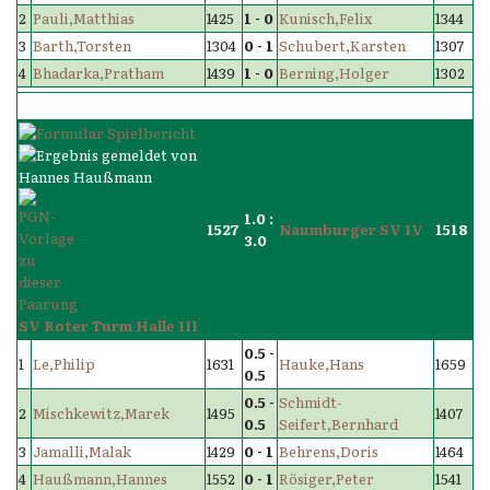
2
Pauli,Matthias
1425
1 - 0
Kunisch,Felix
1344
3
Barth,Torsten
1304
0 - 1
Schubert,Karsten
1307
4
Bhadarka,Pratham
1439
1 - 0
Berning,Holger
1302
1.0 :
1527
Naumburger SV IV
1518
3.0
SV Roter Turm Halle III
0.5 -
1
Le,Philip
1631
Hauke,Hans
1659
0.5
0.5 -
Schmidt-
2
Mischkewitz,Marek
1495
1407
0.5
Seifert,Bernhard
3
Jamalli,Malak
1429
0 - 1
Behrens,Doris
1464
4
Haußmann,Hannes
1552
0 - 1
Rösiger,Peter
1541