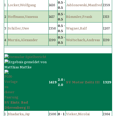
0.5 -
1
Locker,Wolfgang
1416
Jablonowski,Manfred
1359
0.5
0.5 -
2
Hoffmann,Vanessa
1417
Rümmler,Frank
1313
0.5
0.5 -
3
Schiller,Uwe
1356
Wagner,Ralf
1207
0.5
0.5 -
4
Murzin,Alexander
1199
Woitschach,Andreas
1139
0.5
2.0 :
1419
SV Motor Zeitz III
1329
2.0
SV Eintr. Bad
Dürrenberg II
1
Bhadarka,Jay
1506
0 - 1
Vieker,Nicolai
1364