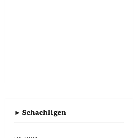
► Schachligen
BOL Dessau