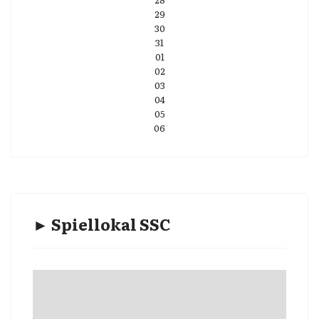
29
30
31
01
02
03
04
05
06
► Spiellokal SSC