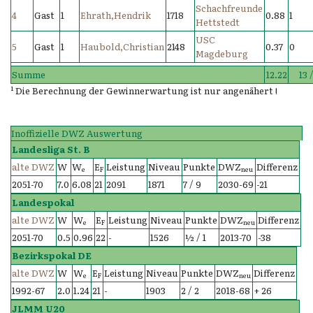
Schachfreunde
4
Gast
1
Ehrath,Hendrik
1718
0.88
1
Hettstedt
USC
5
Gast
1
Haubold,Christian
2148
0.37
0
Magdeburg
Summe
12.22
13 /
¹ Die Berechnung der Gewinnerwartung ist nur angenähert !
Inoffizielle DWZ Auswertung
Landesliga St. B
alte DWZ
W
W
E
Leistung
Niveau
Punkte
DWZ
Differenz
e
F
neu
2051-70
7.0
6.08
21
2091
1871
7 / 9
2030-69
-21
Landespokal
alte DWZ
W
W
E
Leistung
Niveau
Punkte
DWZ
Differenz
e
F
neu
2051-70
0.5
0.96
22
-
1526
½ / 1
2013-70
-38
Bezirkspokal DE
alte DWZ
W
W
E
Leistung
Niveau
Punkte
DWZ
Differenz
e
F
neu
1992-67
2.0
1.24
21
-
1903
2 / 2
2018-68
+ 26
JLMM U20