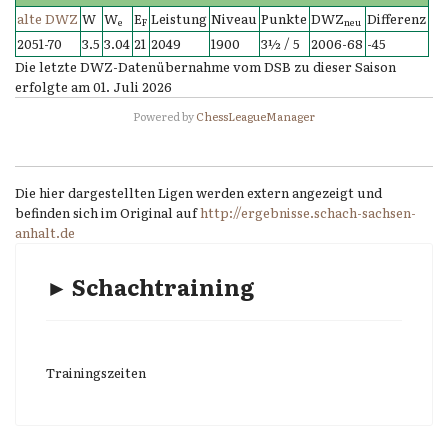
alte DWZ
W
W
E
Leistung
Niveau
Punkte
DWZ
Differenz
e
F
neu
2051-70
3.5
3.04
21
2049
1900
3½ / 5
2006-68
-45
Die letzte DWZ-Datenübernahme vom DSB zu dieser Saison
erfolgte am 01. Juli 2026
Powered by
ChessLeagueManager
Die hier dargestellten Ligen werden extern angezeigt und
befinden sich im Original auf
http://ergebnisse.schach-sachsen-
anhalt.de
► Schachtraining
Trainingszeiten