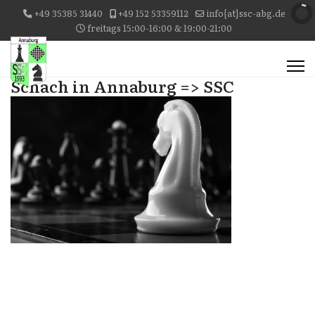
+49 35385 31440
+49 152 53359112
info{at}ssc-abg.de
freitags 15:00-16:00 & 19:00-21:00
Schach in Annaburg => SSC