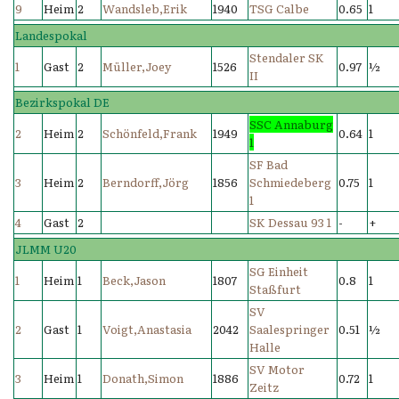
9
Heim
2
Wandsleb,Erik
1940
TSG Calbe
0.65
1
Landespokal
Stendaler SK
1
Gast
2
Müller,Joey
1526
0.97
½
II
Bezirkspokal DE
SSC Annaburg
2
Heim
2
Schönfeld,Frank
1949
0.64
1
1
SF Bad
3
Heim
2
Berndorff,Jörg
1856
Schmiedeberg
0.75
1
1
4
Gast
2
SK Dessau 93 1
-
+
JLMM U20
SG Einheit
1
Heim
1
Beck,Jason
1807
0.8
1
Staßfurt
SV
2
Gast
1
Voigt,Anastasia
2042
Saalespringer
0.51
½
Halle
SV Motor
3
Heim
1
Donath,Simon
1886
0.72
1
Zeitz