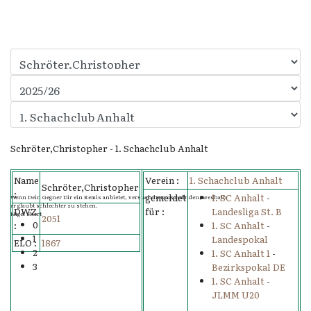
Schröter,Christopher - 1. Schachclub Anhalt
Name
Verein :
1. Schachclub Anhalt
Schröter,Christopher
:
gemeldet
1. SC Anhalt
-
Wenn Dein Gegner Dir ein Remis anbietet, versuch herauszufinden, weshalb
er glaubt schlechter zu stehen.
DWZ
für :
Landesliga St. B
Nigel Short
2051
0
:
1. SC Anhalt
-
1
Landespokal
ELO :
1867
2
1. SC Anhalt 1
-
3
Bezirkspokal DE
1. SC Anhalt
-
JLMM U20