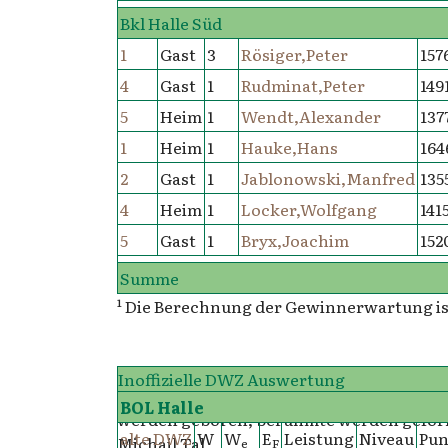
Bkl Halle Süd
1
Gast
3
Rösiger,Peter
157
4
Gast
1
Rudminat,Peter
149
5
Heim
1
Wendt,Alexander
137
1
Heim
1
Hauke,Hans
164
2
Gast
1
Jablonowski,Manfred
135
4
Heim
1
Locker,Wolfgang
141
5
Gast
1
Bryx,Joachim
152
Summe
¹ Die Berechnung der Gewinnerwartung is
Inoffizielle DWZ Auswertung
Um im Schach Erfolg zu erringen, muss ma
BOL Halle
werden geboren, berühmte werden gefor
alte DWZ
W
W
E
Leistung
Niveau
Pun
Michail Tal
e
F