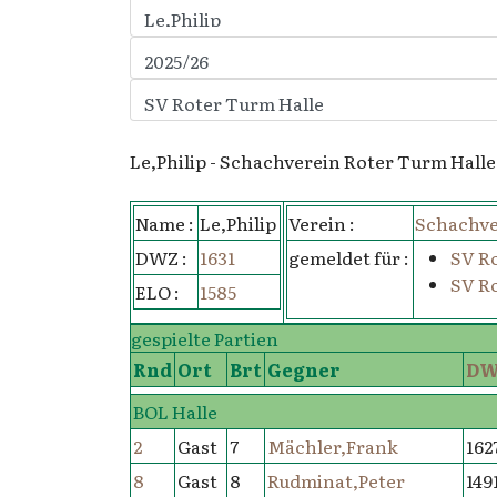
Le,Philip - Schachverein Roter Turm Halle
Name :
Le,Philip
Verein :
Schachve
DWZ :
1631
gemeldet für :
SV Ro
SV Ro
ELO :
1585
gespielte Partien
Rnd
Ort
Brt
Gegner
DW
BOL Halle
2
Gast
7
Mächler,Frank
162
8
Gast
8
Rudminat,Peter
149