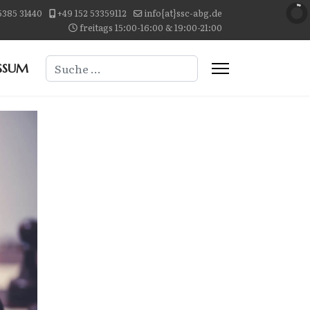
5385 31440
+49 152 53359112
info{at}ssc-abg.de
freitags 15:00-16:00 & 19:00-21:00
Suchen
SSUM