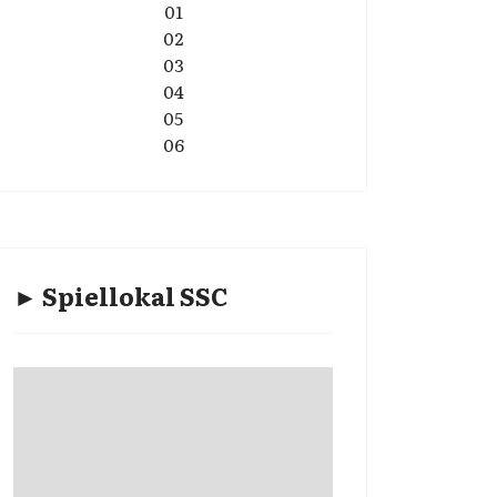
01
02
03
04
05
06
► Spiellokal SSC