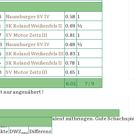
6
Naumburger SV IV
0.58
1
1
SK Roland Weißenfels II
0.69
½
7
SV Motor Zeitz III
0.81
1
6
Naumburger SV IV
0.48
½
5
SK Roland Weißenfels III
0.83
1
5
SK Roland Weißenfels II
0.78
1
0
SV Motor Zeitz III
0.65
1
6.02
7 / 9
t nur angenähert !
n es sehr lieben und Talent mitbringen. Gute Schachspie
mt.
kte
DWZ
Differenz
neu