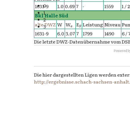
0
1631-9
1.0
0.69
7
-
1559
1 / 2
1
Bkl Halle Süd
2
alte DWZ
W
W
E
Leistung
Niveau
Pun
3
e
F
1631-9
6.0
3.07
7
1799
1490
6 / 
Die letzte DWZ-Datenübernahme vom DSB zu
Powered b
Die hier dargestellten Ligen werden exter
http://ergebnisse.schach-sachsen-anhalt