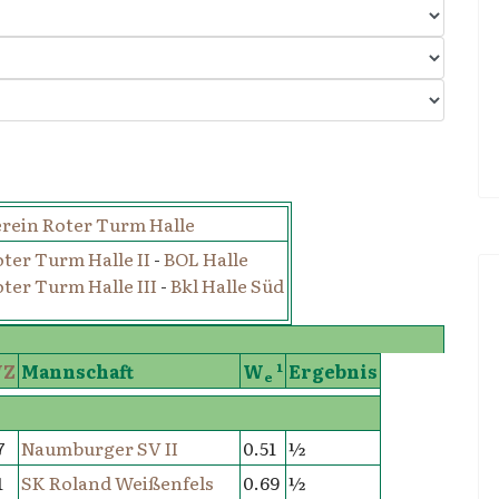
rein Roter Turm Halle
ter Turm Halle II
-
BOL Halle
ter Turm Halle III
-
Bkl Halle Süd
Z
Mannschaft
W
¹
Ergebnis
e
7
Naumburger SV II
0.51
½
1
SK Roland Weißenfels
0.69
½