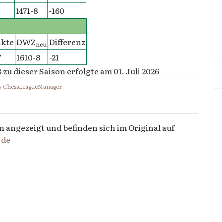
1471-8
-160
kte
DWZ
Differenz
neu
7
1610-8
-21
 dieser Saison erfolgte am 01. Juli 2026
y
ChessLeagueManager
n angezeigt und befinden sich im Original auf
.de