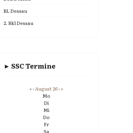
BL Dessau
2. Bkl Dessau
► SSC Termine
«
‹
August 26
›
»
Mo
Di
Mi
Do
Fr
Sa