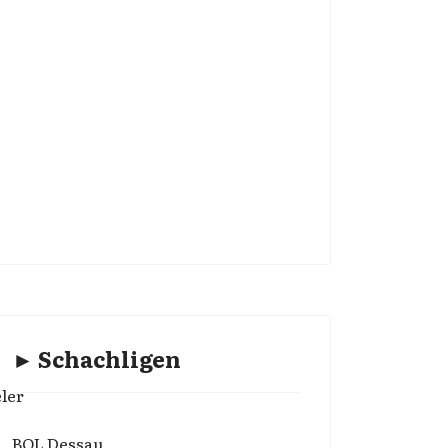
► Schachligen
ler
BOL Dessau