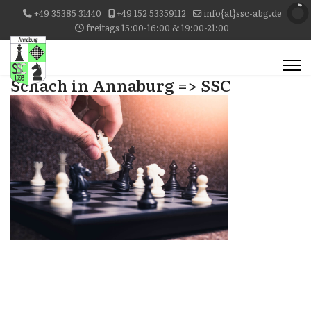
+49 35385 31440
+49 152 53359112
info{at}ssc-abg.de
freitags 15:00-16:00 & 19:00-21:00
Schach in Annaburg => SSC