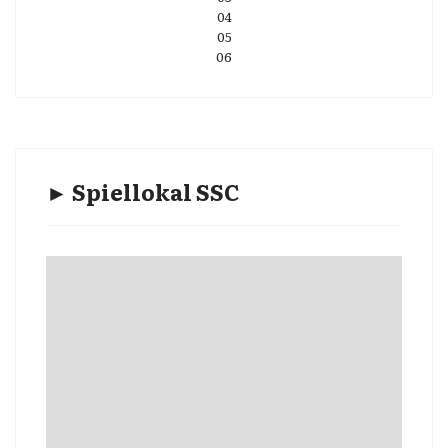
04
05
06
► Spiellokal SSC