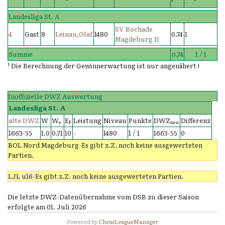
¹
Landesliga St. A
SV Rochade
4
Gast
8
Leinau,Olaf
1480
0.74
1
Magdeburg II
Summe
0.74
1 / 1
¹ Die Berechnung der Gewinnerwartung ist nur angenähert !
Inoffizielle DWZ Auswertung
Landesliga St. A
alte DWZ
W
W
E
Leistung
Niveau
Punkte
DWZ
Differenz
e
F
neu
1663-55
1.0
0.71
10
-
1480
1 / 1
1663-55
0
BOL Nord Magdeburg-Es gibt z.Z. noch keine ausgewerteten
Partien.
LJL u16-Es gibt z.Z. noch keine ausgewerteten Partien.
Die letzte DWZ-Datenübernahme vom DSB zu dieser Saison
erfolgte am 01. Juli 2026
Powered by
ChessLeagueManager