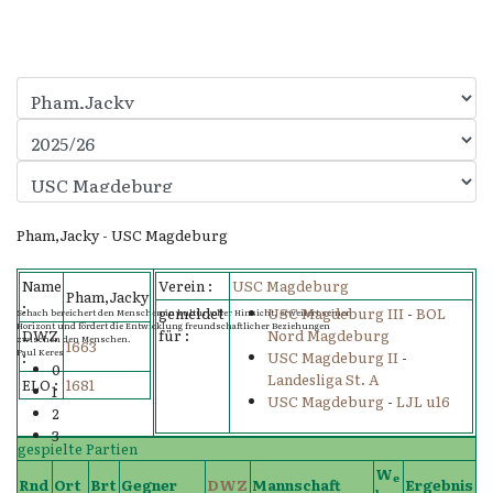
Pham,Jacky - USC Magdeburg
Name
Verein :
USC Magdeburg
Pham,Jacky
:
gemeldet
USC Magdeburg III
-
BOL
Schach bereichert den Menschen in kulturvoller Hinsicht, erweitert seinen
Horizont und fördert die Entwicklung freundschaftlicher Beziehungen
DWZ
für :
Nord Magdeburg
zwischen den Menschen.
1663
Paul Keres
:
USC Magdeburg II
-
0
Landesliga St. A
ELO :
1681
1
USC Magdeburg
-
LJL u16
2
3
gespielte Partien
W
e
Rnd
Ort
Brt
Gegner
DWZ
Mannschaft
Ergebnis