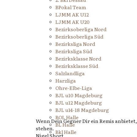
BPokal Team
LJMM AK U12
LJMM AK U20
Bezirksoberliga Nord
Bezirksoberliga Süd
Bezirksliga Nord
Bezirksliga Süd
Bezirksklasse Nord
Bezirksklasse Süd
Salzlandliga
Harzliga
Ohre-Elbe-Liga
BJL u10 Magdeburg
BJL u12 Magdeburg
BJL u14-18 Magdeburg
BOL Halle
Wenn Dein Gegner Dir ein Remis anbietet,
BL Halle
stehen.
Bkl Halle
Nigel Short