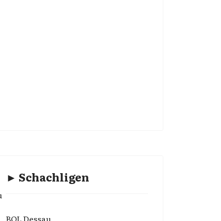
► Schachligen
u
BOL Dessau