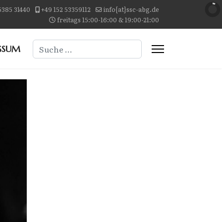
5385 31440
+49 152 53359112
info{at}ssc-abg.de
freitags 15:00-16:00 & 19:00-21:00
Suchen
SSUM