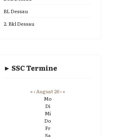
BL Dessau
2. Bkl Dessau
► SSC Termine
«
‹
August 26
›
»
Mo
Di
Mi
Do
Fr
Sa