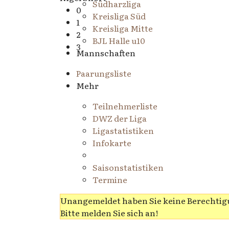
Südharzliga
0
Kreisliga Süd
1
Kreisliga Mitte
2
BJL Halle u10
3
Mannschaften
Paarungsliste
Mehr
Teilnehmerliste
DWZ der Liga
Ligastatistiken
Infokarte
Saisonstatistiken
Termine
Unangemeldet haben Sie keine Berechtigu
Bitte melden Sie sich an!