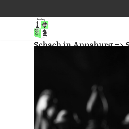
Schach in Annaburg => 