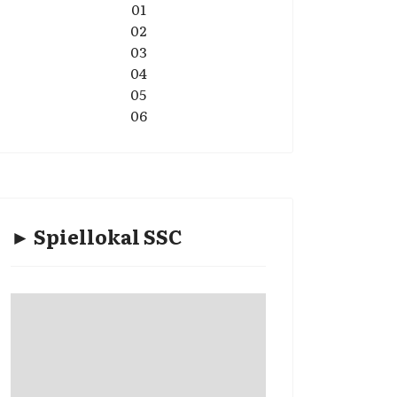
01
02
03
04
05
06
► Spiellokal SSC