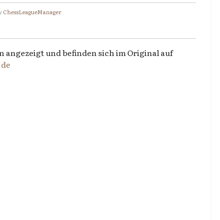
y
ChessLeagueManager
n angezeigt und befinden sich im Original auf
.de