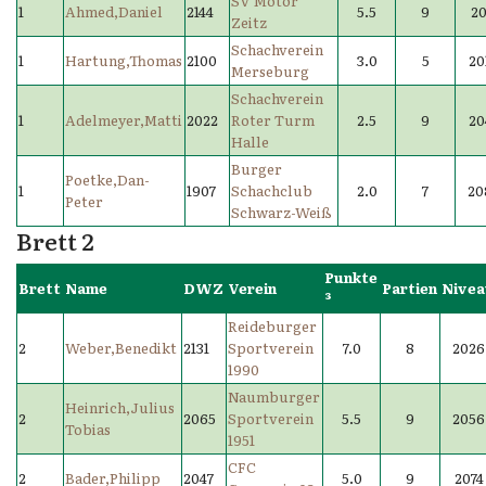
SV Motor
1
Ahmed,Daniel
2144
5.5
9
20
Zeitz
Schachverein
1
Hartung,Thomas
2100
3.0
5
20
Merseburg
Schachverein
1
Adelmeyer,Matti
2022
Roter Turm
2.5
9
20
Halle
Burger
Poetke,Dan-
1
1907
Schachclub
2.0
7
20
Peter
Schwarz-Weiß
Brett 2
Punkte
Brett
Name
DWZ
Verein
Partien
Nive
³
Reideburger
2
Weber,Benedikt
2131
Sportverein
7.0
8
2026
1990
Naumburger
Heinrich,Julius
2
2065
Sportverein
5.5
9
2056
Tobias
1951
CFC
2
Bader,Philipp
2047
5.0
9
2074