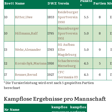
Punkte
Brett
Name
DWZ
Verein
Partien
Ni
³
Reideburger
10
Ritter,Uwe
1853
Sportverein
5.5
8
1
1990
Naumburger
10
Hillmann,Ralf
1795
Sportverein
5.0
8
1
1951
SG Aufbau
13
Wehr,Alexander
1763
Elbe
5.0
9
1
Magdeburg
Schachverein
12
Korniichyk,Mariana
1916
4.5
5
1
Merseburg
CFC
17
Renner,Bernd
1927
4.5
6
1
Germania 03
¹ Die Turnierleistung wird erst nach 5 gespielten Partien
berechnet
Kampflose Ergebnisse pro Mannschaft
kampflos
kampflos
Nr
Name
gewonnen
verloren