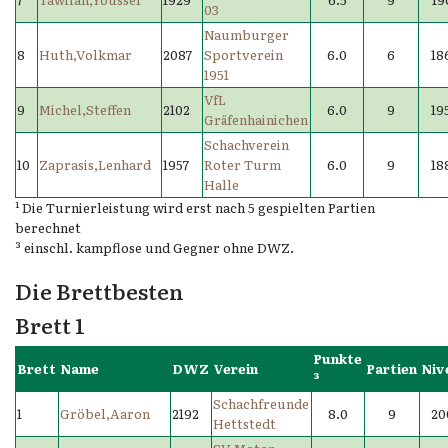
03
Naumburger
8
Huth,Volkmar
2087
Sportverein
6.0
6
18
1951
VfL
9
Michel,Steffen
2102
6.0
9
19
Gräfenhainichen
Schachverein
10
Zaprasis,Lenhard
1957
Roter Turm
6.0
9
18
Halle
¹ Die Turnierleistung wird erst nach 5 gespielten Partien
berechnet
³ einschl. kampflose und Gegner ohne DWZ.
Die Brettbesten
Brett 1
Punkte
Brett
Name
DWZ
Verein
Partien
Niv
³
Schachfreunde
1
Gröbel,Aaron
2192
8.0
9
20
Hettstedt