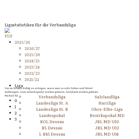
Ligastatistiken für die Verbandsliga
2025/26
2026/27
2025/26
2024/25
2023/24
2022/23
2021/22
Liga
Um im Schach Erfolg zu erringen, muss man es sehr lieben und Talent
mitbringen. Gute Schachspieler werden geboren, berühmte werden geformt.
Michail Tal
Verbandsliga
Salzlandliga
0
Landesliga St. A
Harzliga
1
Landesliga St. B
Ohre-Elbe-Liga
2
Landespokal
Bezirkspokal MD
3
BOL Dessau
JBL MD U10
BL Dessau
JBL MD U12
1. Bkl Dessau
JBL MD U14