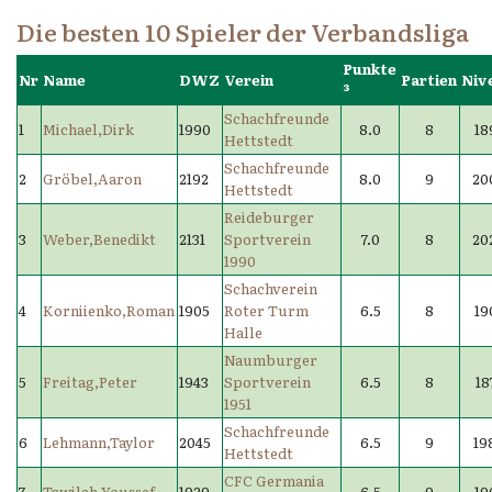
Die besten 10 Spieler der Verbandsliga
Punkte
Nr
Name
DWZ
Verein
Partien
Niv
³
Schachfreunde
1
Michael,Dirk
1990
8.0
8
18
Hettstedt
Schachfreunde
2
Gröbel,Aaron
2192
8.0
9
20
Hettstedt
Reideburger
3
Weber,Benedikt
2131
Sportverein
7.0
8
20
1990
Schachverein
4
Korniienko,Roman
1905
Roter Turm
6.5
8
19
Halle
Naumburger
5
Freitag,Peter
1943
Sportverein
6.5
8
18
1951
Schachfreunde
6
Lehmann,Taylor
2045
6.5
9
19
Hettstedt
CFC Germania
7
Tawilah,Youssef
1929
6.5
9
19