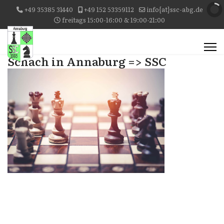
+49 35385 31440
+49 152 53359112
info{at}ssc-abg.de
freitags 15:00-16:00 & 19:00-21:00
Schach in Annaburg => SSC