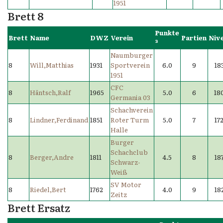
1951
Brett 8
Punkte
Brett
Name
DWZ
Verein
Partien
Niv
³
Naumburger
8
Will,Matthias
1931
Sportverein
6.0
9
18
1951
CFC
8
Häntsch,Ralf
1965
5.0
6
18
Germania 03
Schachverein
8
Lindner,Ferdinand
1851
Roter Turm
5.0
7
17
Halle
Burger
Schachclub
8
Berger,Andre
1811
4.5
8
18
Schwarz-
Weiß
SV Motor
8
Riedel,Bert
1762
4.0
9
18
Zeitz
Brett Ersatz