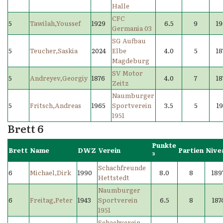
Halle
CFC
5
Tawilah,Youssef
1929
6.5
9
19
Germania 03
SG Aufbau
5
Teucher,Saskia
2024
Elbe
4.0
5
18
Magdeburg
SV Motor
5
Andreyev,Georgiy
1876
4.0
7
18
Zeitz
Naumburger
5
Fritsch,Andreas
1965
Sportverein
3.5
5
19
1951
Brett 6
Punkte
Brett
Name
DWZ
Verein
Partien
Nive
³
Schachfreunde
6
Michael,Dirk
1990
8.0
8
189
Hettstedt
Naumburger
6
Freitag,Peter
1943
Sportverein
6.5
8
187
1951
Schachverein