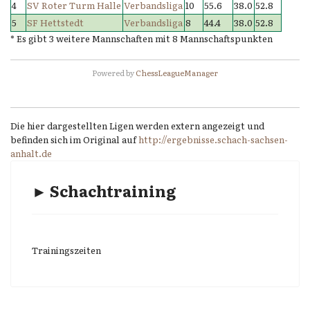
4
SV Roter Turm Halle
Verbandsliga
10
55.6
38.0
52.8
5
SF Hettstedt
Verbandsliga
8
44.4
38.0
52.8
* Es gibt 3 weitere Mannschaften mit 8 Mannschaftspunkten
Powered by
ChessLeagueManager
Die hier dargestellten Ligen werden extern angezeigt und
befinden sich im Original auf
http://ergebnisse.schach-sachsen-
anhalt.de
► Schachtraining
Trainingszeiten