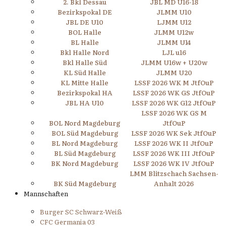
2. Bkl Dessau
JBL MD U16-18
Bezirkspokal DE
JLMM U10
JBL DE U10
LJMM U12
BOL Halle
JLMM U12w
BL Halle
JLMM U14
Bkl Halle Nord
LJL u16
Bkl Halle Süd
JLMM U16w + U20w
KL Süd Halle
JLMM U20
KL Mitte Halle
LSSF 2026 WK M JtfOuP
Bezirkspokal HA
LSSF 2026 WK GS JtfOuP
JBL HA U10
LSSF 2026 WK G12 JtfOuP
LSSF 2026 WK GS M
BOL Nord Magdeburg
JtfOuP
BOL Süd Magdeburg
LSSF 2026 WK Sek JtfOuP
BL Nord Magdeburg
LSSF 2026 WK II JtfOuP
BL Süd Magdeburg
LSSF 2026 WK III JtfOuP
BK Nord Magdeburg
LSSF 2026 WK IV JtfOuP
LMM Blitzschach Sachsen-
BK Süd Magdeburg
Anhalt 2026
Mannschaften
Burger SC Schwarz-Weiß
CFC Germania 03