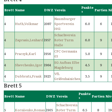
Punkte
Brett
Name
DWZ
Verein
Partien
N
³
Naumburger
4
Huth,Volkmar
2087
Sportverein
6.0
6
1951
Schachverein
4
Zaprasis,Lenhard
1957
Roter Turm
6.0
9
Halle
CFC Germania
4
Praczyk,Karl
1956
5.0
9
03
SG Aufbau Elbe
4
Shevchenko,Igor
1964
4.5
9
Magdeburg
VfL
4
Dubbratz,Frank
1923
3.5
9
Gräfenhainichen
Brett 5
Punkte
Brett
Name
DWZ
Verein
Partien
Niv
³
Schachverein
5
Korniienko,Roman
1905
Roter Turm
6.5
8
19