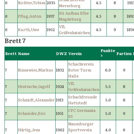
6
Richter,Tobias
2035
4.5
8
191
Merseburg
SG Aufbau Elbe
6
Pflug,Anton
1937
4.5
8
189
Magdeburg
VfL
6
Kurth,Uwe
1952
4.5
9
183
Gräfenhainichen
Brett 7
Punkte
Brett
Name
DWZ
Verein
Partien
³
Schachverein
7
Binnewies,Markus
1832
Roter Turm
6.0
9
Halle
VfL
7
Hintzsche,Ingolf
1924
5.5
8
Gräfenhainichen
Schachfreunde
7
Schmidt,Alexander
1913
5.0
8
Hettstedt
CFC Germania
7
Schneider,Eric
1951
5.0
9
03
Naumburger
7
Härtig,Jens
1962
Sportverein
4.0
6