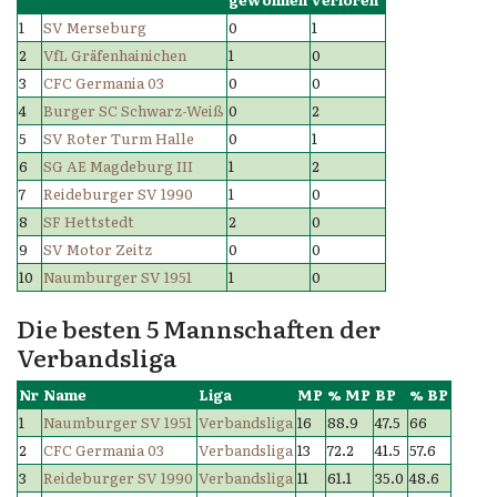
1
SV Merseburg
0
1
2
VfL Gräfenhainichen
1
0
3
CFC Germania 03
0
0
4
Burger SC Schwarz-Weiß
0
2
5
SV Roter Turm Halle
0
1
6
SG AE Magdeburg III
1
2
7
Reideburger SV 1990
1
0
8
SF Hettstedt
2
0
9
SV Motor Zeitz
0
0
10
Naumburger SV 1951
1
0
Die besten 5 Mannschaften der
Verbandsliga
Nr
Name
Liga
MP
% MP
BP
% BP
1
Naumburger SV 1951
Verbandsliga
16
88.9
47.5
66
2
CFC Germania 03
Verbandsliga
13
72.2
41.5
57.6
3
Reideburger SV 1990
Verbandsliga
11
61.1
35.0
48.6