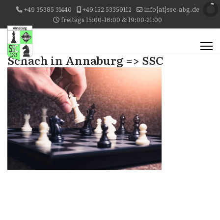
+49 35385 31440
+49 152 53359112
info{at}ssc-abg.de
freitags 15:00-16:00 & 19:00-21:00
Schach in Annaburg => SSC