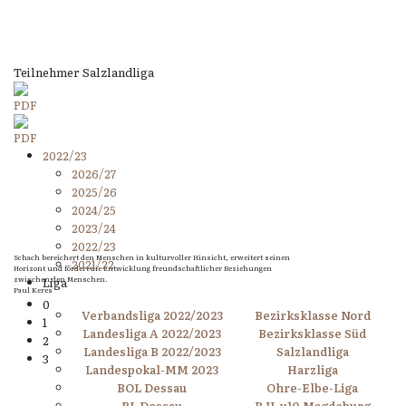
Teilnehmer Salzlandliga
2022/23
2026/27
2025/26
2024/25
2023/24
2022/23
Schach bereichert den Menschen in kulturvoller Hinsicht, erweitert seinen
2021/22
Horizont und fördert die Entwicklung freundschaftlicher Beziehungen
zwischen den Menschen.
Liga
Paul Keres
0
Verbandsliga 2022/2023
Bezirksklasse Nord
1
Landesliga A 2022/2023
Bezirksklasse Süd
2
Landesliga B 2022/2023
Salzlandliga
3
Landespokal-MM 2023
Harzliga
BOL Dessau
Ohre-Elbe-Liga
BL Dessau
BJL u10 Magdeburg