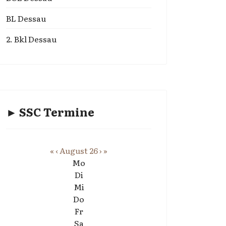
BL Dessau
2. Bkl Dessau
► SSC Termine
«
‹
August 26
›
»
Mo
Di
Mi
Do
Fr
Sa