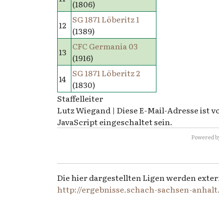
(1806)
SG 1871 Löberitz 1
12
(1389)
CFC Germania 03
13
(1916)
SG 1871 Löberitz 2
14
(1830)
Staffelleiter
Lutz Wiegand |
Diese E-Mail-Adresse ist 
JavaScript eingeschaltet sein.
Powered b
Die hier dargestellten Ligen werden exter
http://ergebnisse.schach-sachsen-anhalt