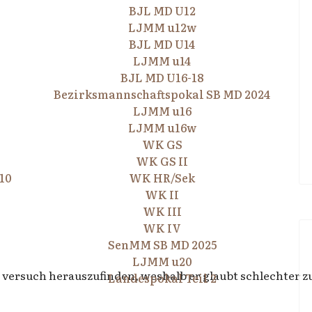
BJL MD U12
LJMM u12w
BJL MD U14
LJMM u14
BJL MD U16-18
Bezirksmannschaftspokal SB MD 2024
LJMM u16
LJMM u16w
WK GS
WK GS II
10
WK HR/Sek
WK II
WK III
WK IV
SenMM SB MD 2025
LJMM u20
 versuch herauszufinden, weshalb er glaubt schlechter z
Landespokal Teil 2