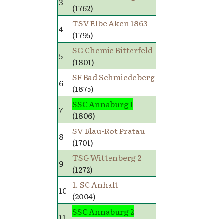
3
(1762)
TSV Elbe Aken 1863
4
(1795)
SG Chemie Bitterfeld
5
(1801)
SF Bad Schmiedeberg
6
(1875)
SSC Annaburg 1
7
(1806)
SV Blau-Rot Pratau
8
(1701)
TSG Wittenberg 2
9
(1272)
1. SC Anhalt
10
(2004)
SSC Annaburg 2
11