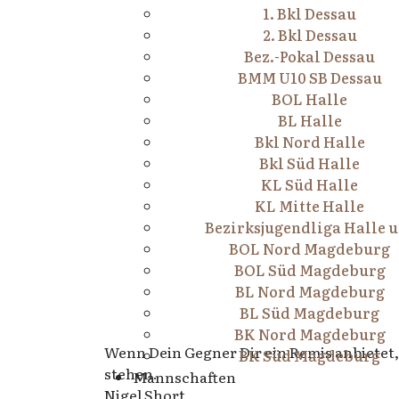
1. Bkl Dessau
2. Bkl Dessau
Bez.-Pokal Dessau
BMM U10 SB Dessau
BOL Halle
BL Halle
Bkl Nord Halle
Bkl Süd Halle
KL Süd Halle
KL Mitte Halle
Bezirksjugendliga Halle u
BOL Nord Magdeburg
BOL Süd Magdeburg
BL Nord Magdeburg
BL Süd Magdeburg
BK Nord Magdeburg
Wenn Dein Gegner Dir ein Remis anbietet,
BK Süd Magdeburg
stehen.
Mannschaften
Nigel Short