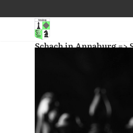
Schach in Annaburg => 