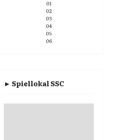
01
02
03
04
05
06
► Spiellokal SSC