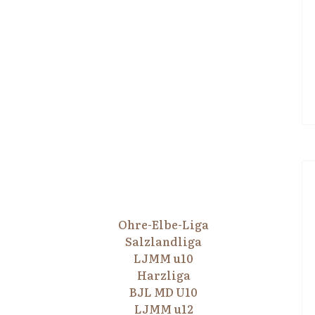
Ohre-Elbe-Liga
Salzlandliga
LJMM u10
Harzliga
BJL MD U10
LJMM u12