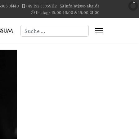
5385 31440
+49 152 53359112
info{at}ssc-abg.de
freitags 15:00-16:00 & 19:00-21:00
Suchen
SSUM