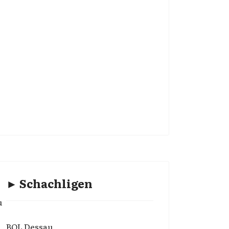
► Schachligen
u
BOL Dessau