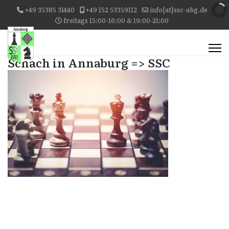
+49 35385 31440
+49 152 53359112
info{at}ssc-abg.de
freitags 15:00-16:00 & 19:00-21:00
Schach in Annaburg => SSC