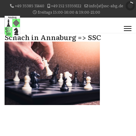
+49 35385 31440
+49 152 53359112
info{at}ssc-abg.de
freitags 15:00-16:00 & 19:00-21:00
Schach in Annaburg => SSC