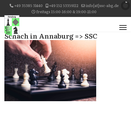
+49 35385 31440
+49 152 53359112
info{at}ssc-abg.de
freitags 15:00-16:00 & 19:00-21:00
Schach in Annaburg => SSC