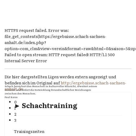
HTTPS request failed. Error was:
file_get_contents(https://ergebnisse.schach-sachsen-
anhalt.de/index.php?
option=com_clm&view=verein&format=raw&html=0&saison=5&zps
Failed to open stream: HTTP request failed! HTTP/1.1 500
Internal Server Error
Die hier dargestellten Ligen werden extern angezeigt und
befinden sich im Original auf
http://ergebnisse.schach-sachsen-
Schach bereichert den Menschen in kulturvoller Hinsicht, erweitert seinen
anhalt.de
Horizont und fördert die Entwicklung freundschaftlicher Beziehungen
zwischen den Menschen.
Paul Keres
0
► Schachtraining
1
2
3
Trainingszeiten