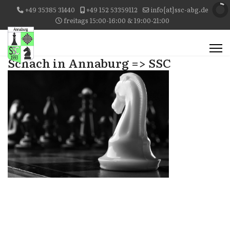
+49 35385 31440
+49 152 53359112
info{at}ssc-abg.de
freitags 15:00-16:00 & 19:00-21:00
Schach in Annaburg => SSC