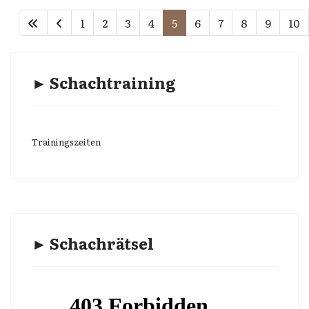
1
2
3
4
5
6
7
8
9
10
► Schachtraining
Trainingszeiten
► Schachrätsel