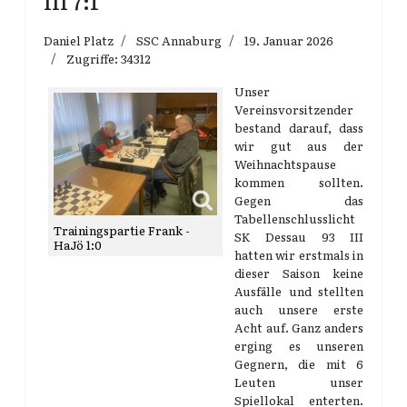
III 7:1
Daniel Platz
SSC Annaburg
19. Januar 2026
Zugriffe: 34312
Unser
Vereinsvorsitzender
bestand darauf, dass
wir gut aus der
Weihnachtspause
kommen sollten.
Gegen das
Tabellenschlusslicht
Trainingspartie Frank -
SK Dessau 93 III
HaJö 1:0
hatten wir erstmals in
dieser Saison keine
Ausfälle und stellten
auch unsere erste
Acht auf. Ganz anders
erging es unseren
Gegnern, die mit 6
Leuten unser
Spiellokal enterten.