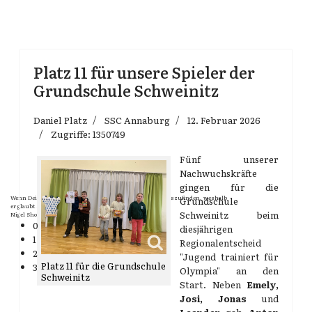
Platz 11 für unsere Spieler der
Grundschule Schweinitz
Daniel Platz
SSC Annaburg
12. Februar 2026
Zugriffe: 1350749
Fünf unserer
Nachwuchskräfte
gingen für die
Wenn Dein Gegner Dir ein Remis anbietet, versuch herauszufinden, weshalb
Grundschule
er glaubt schlechter zu stehen.
Schweinitz beim
Nigel Short
0
diesjährigen
1
Regionalentscheid
2
"Jugend trainiert für
Platz 11 für die Grundschule
3
Olympia" an den
Schweinitz
Start. Neben
Emely,
Josi, Jonas
und