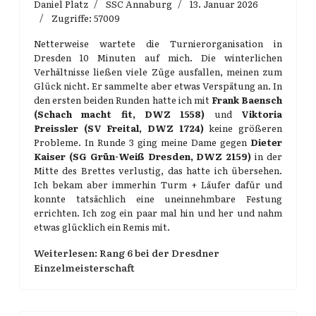
Daniel Platz
SSC Annaburg
13. Januar 2026
Zugriffe: 57009
Netterweise wartete die Turnierorganisation in
Dresden 10 Minuten auf mich. Die winterlichen
Verhältnisse ließen viele Züge ausfallen, meinen zum
Glück nicht. Er sammelte aber etwas Verspätung an. In
den ersten beiden Runden hatte ich mit
Frank Baensch
(Schach macht fit, DWZ 1558)
und
Viktoria
Preissler (SV Freital, DWZ 1724)
keine größeren
Probleme. In Runde 3 ging meine Dame gegen
Dieter
Kaiser (SG Grün-Weiß Dresden, DWZ 2159)
in der
Mitte des Brettes verlustig, das hatte ich übersehen.
Ich bekam aber immerhin Turm + Läufer dafür und
konnte tatsächlich eine uneinnehmbare Festung
errichten. Ich zog ein paar mal hin und her und nahm
etwas glücklich ein Remis mit.
Weiterlesen: Rang 6 bei der Dresdner
Einzelmeisterschaft