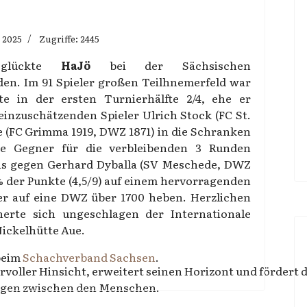
 2025
Zugriffe: 2445
 glückte
HaJö
bei der Sächsischen
den. Im 91 Spieler großen Teilhnemerfeld war
e in der ersten Turnierhälfte 2/4, ehe er
einzuschätzenden Spieler Ulrich Stock (FC St.
e (FC Grimma 1919, DWZ 1871) in die Schranken
ke Gegner für die verbleibenden 3 Runden
mis gegen Gerhard Dyballa (SV Meschede, DWZ
% der Punkte (4,5/9) auf einem hervorragenden
eder auf eine DWZ über 1700 heben. Herzlichen
erte sich ungeschlagen der Internationale
ickelhütte Aue.
beim
Schachverband Sachsen
.
voller Hinsicht, erweitert seinen Horizont und fördert d
ngen zwischen den Menschen.