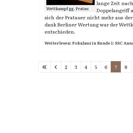
lange Zeit nach
Wettkampf gg. Pratau
Doppelangriff 
sich der Pratauer nicht mehr aus de
dank Berliner Wertung war der Wettka
entschieden.
Weiterlesen: Pokalaus in Runde 1: SSC Anna
2
3
4
5
6
7
8