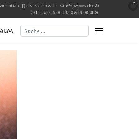
5385 31440
+49 152 53359112
info{at}ssc-abg.de
freitags 15:00-16:00 & 19:00-21:00
Suchen
SSUM