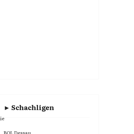
► Schachligen
ie
BOL Dessau