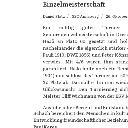
Einzelmeisterschaft
Daniel Platz
SSC Annaburg
26. Oktober
Ein richtig gutes Turnier
Senioreneinzelmeisterschaft in Dres
HaJö an Platz 60 gesetzt und holt
nacheinander die eigentlich stärker 
Pauli 1910, DWZ 1856) und Peter Könz
verwies. Mit 4/6 waren ihm star
garantiert. HaJö holte noch ein Re
1904) und schloss das Turnier mit 50
37. Platz ab. Das sollte ihn nun wi
Glückwunsch! Den Turniersieg sich
Meister Cliff Wichmann von der ESV N
Ausführlicher Bericht und Endstand 
Schach bereichert den Menschen in kultur
Entwicklung freundschaftlicher Beziehu
Paul Keres