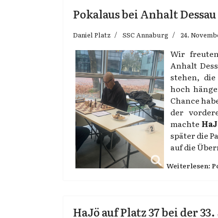
Pokalaus bei Anhalt Dessau
Daniel Platz
SSC Annaburg
24. Novemb
Wir freute
Anhalt Dess
stehen, di
hoch hänge
Chance habe
der vorder
machte
HaJ
später die P
auf die Über
Weiterlesen: P
HaJö auf Platz 37 bei der 33