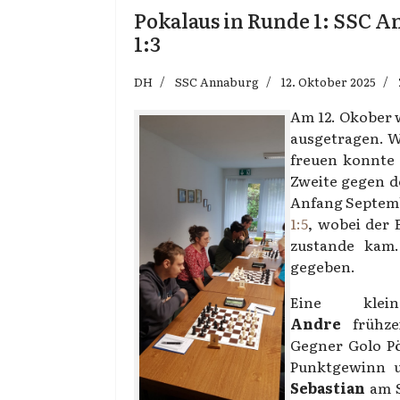
Pokalaus in Runde 1: SSC An
1:3
DH
SSC Annaburg
12. Oktober 2025
Am 12. Okober 
ausgetragen. Wä
freuen konnte u
Zweite gegen d
Anfang Septe
1:5
, wobei der
zustande kam.
gegeben.
Eine klein
Andre
frühze
Gegner Golo Pö
Punktgewinn u
Sebastian
am S