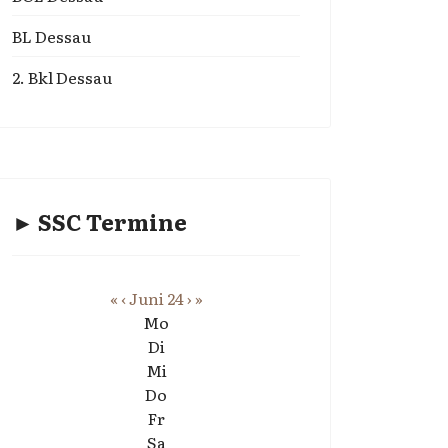
BL Dessau
2. Bkl Dessau
► SSC Termine
«
‹
Juni 24
›
»
Mo
Di
Mi
Do
Fr
Sa