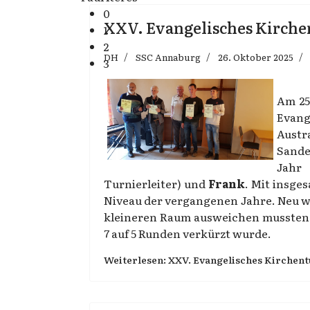
0
XXV. Evangelisches Kirche
1
2
DH
SSC Annaburg
26. Oktober 2025
3
Am 25
Evang
Aust
Sande
Jah
Turnierleiter) und
Frank
. Mit insge
Niveau der vergangenen Jahre. Neu w
kleineren Raum ausweichen mussten 
7 auf 5 Runden verkürzt wurde.
Weiterlesen: XXV. Evangelisches Kirchent